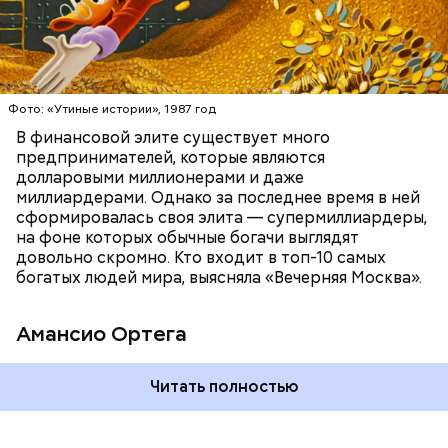
БОГАТСТВО
БИЗНЕС
ПРЕДПРИНИМАТЕЛИ
МИЛЛИАРДЕРЫ
ДЕНЬГИ
Люсиль Рандон (118 лет)
Фото: «Утиные истории», 1987 год
В финансовой элите существует много
предпринимателей, которые являются
долларовыми миллионерами и даже
Фото: Shutterstock
миллиардерами. Однако за последнее время в ней
сформировалась своя элита — супермиллиардеры,
на фоне которых обычные богачи выглядят
довольно скромно. Кто входит в топ-10 самых
богатых людей мира, выясняла «Вечерняя Москва».
Амансио Ортега
В 1991 году Тадзима потеряла мужа. А спустя 11 лет
Читать полностью
переехала в дом престарелых. В 2015 году, когда ей
было 115 лет, она была признана самым старым
человеком в Японии, а в 2017-м — старейшим из