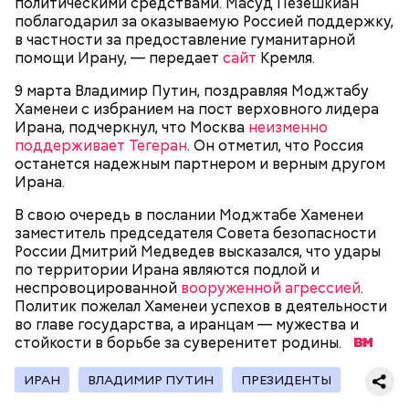
политическими средствами. Масуд Пезешкиан
поблагодарил за оказываемую Россией поддержку,
в частности за предоставление гуманитарной
помощи Ирану, — передает
сайт
Кремля.
9 марта Владимир Путин, поздравляя Моджтабу
Хаменеи с избранием на пост верховного лидера
Ирана, подчеркнул, что Москва
неизменно
поддерживает Тегеран
. Он отметил, что Россия
останется надежным партнером и верным другом
Ирана.
В свою очередь в послании Моджтабе Хаменеи
заместитель председателя Совета безопасности
России Дмитрий Медведев высказался, что удары
по территории Ирана являются подлой и
неспровоцированной
вооруженной агрессией
.
Политик пожелал Хаменеи успехов в деятельности
во главе государства, а иранцам — мужества и
стойкости в борьбе за суверенитет родины.
ИРАН
ВЛАДИМИР ПУТИН
ПРЕЗИДЕНТЫ