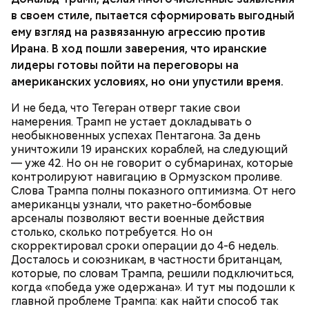
в своем стиле, пытается сформировать выгодный
ему взгляд на развязанную агрессию против
Ирана. В ход пошли заверения, что иранские
лидеры готовы пойти на переговоры на
американских условиях, но они упустили время.
И не беда, что Тегеран отверг такие свои
намерения. Трамп не устает докладывать о
необыкновенных успехах Пентагона. За день
уничтожили 19 иранских кораблей, на следующий
— уже 42. Но он не говорит о субмаринах, которые
контролируют навигацию в Ормузском проливе.
День «Счастье случается»
Слова Трампа полны показного оптимизма. От него
американцы узнали, что ракетно-бомбовые
Мнение колумнистов может не совпадать с точкой
арсеналы позволяют вести военные действия
зрения редакции
столько, сколько потребуется. Но он
скорректировал сроки операции до 4-6 недель.
Досталось и союзникам, в частности британцам,
Трамп заранее объявляет, что победа будет
которые, по словам Трампа, решили подключиться,
одержана и операция закончится, когда «Иран не
когда «победа уже одержана». И тут мы подошли к
будет более представлять угрозы».
главной проблеме Трампа: как найти способ так