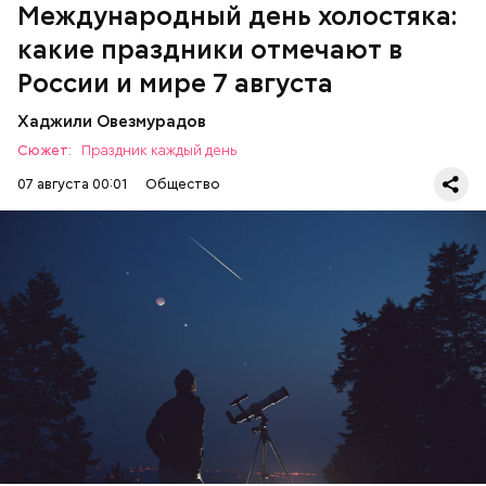
Международный день холостяка:
какие праздники отмечают в
России и мире 7 августа
Хаджили Овезмурадов
Сюжет:
Праздник каждый день
07 августа 00:01
Общество
День собирания звезд учрежден в честь
метеорного потока Персеиды, который ежегодно
можно наблюдать в августе. Все любители
смотреть на звездопад 7 августа выезжают за
город — в местность, где нет светового
ЕДА
ПРАЗДНИКИ
ЗВЕЗДОПАД
загрязнения и где можно невооруженным глазом
СЛАДОСТИ
АСТРОНОМИЯ
наблюдать за падающими звездами.