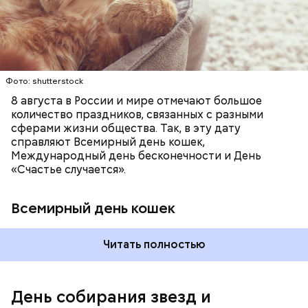
КОШКИ
ПСИХОЛОГИЯ
вечеринки, играют в видеоигры и проводят время,
специальные парки для выгуливания котов,
наслаждаясь свободой и независимостью, пока
кошачьи магазины и другие заведения.
это возможно, ведь может быть и так, что через год
они уже не будут холостяками.
Фото: shutterstock
8 августа в России и мире отмечают большое
количество праздников, связанных с разными
сферами жизни общества. Так, в эту дату
справляют Всемирный день кошек,
Международный день бесконечности и День
«Счастье случается».
Всемирный день кошек
Читать полностью
Международный день холостяка
День собирания звезд и