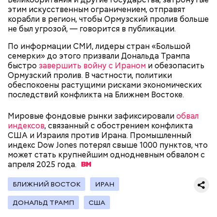
этим искусственным ограничением, отправят
корабли в регион, чтобы Ормузский пролив больше
Канэ Танака (119 лет)
не был угрозой, — говорится в публикации.
По информации СМИ, лидеры стран «Большой
семерки» до этого призвали Дональда Трампа
быстро
завершить войну с Ираном
и обезопасить
Ормузский пролив. В частности, политики
обеспокоены растущими рисками экономических
последствий конфликта на Ближнем Востоке.
Окружающие отмечали, что Носс была в здравом
Он находился на посту менеджера, занимался
уме до конца жизни. Интересно, что когда в
наймом персонала и продажей продуктов. В 2000
Фото: Shutterstock
Мировые фондовые рынки зафиксировали
обвал
возрасте 117 лет ей сообщили, что она теперь
году Балмер сменил Билла Гейтса на посту
индексов
, связанный с обострением конфликта
является старейшим из ныне живущих людей,
генерального директора. Им он оставался до 2014
США и Израиля против Ирана. Промышленный
женщина с улыбкой ответила: «Ну и что?». Сама
года, после чего ушел с поста, но остался
индекс Dow Jones потерял свыше 1000 пунктов, что
Носс отмечала, что секрет ее долголетия
держателем акций компании. Сейчас его состояние
может стать крупнейшим однодневным обвалом с
заключается в постоянной двигательной
оценивается в 126 миллиардов долларов.
апреля 2025
года.
активности и отсутствии беспокойства по поводу
возраста. Однако стоит отметить, что ей в том
Остров Сокотра, Йемен
БЛИЖНИЙ ВОСТОК
ИРАН
числе повезло с генетикой: в роду женщины
Сара Носс родилась в городе Голливуд
большое количество долгожителей. Сара не имела
(Пенсильвания, США) 24 сентября 1880 года. Всего
ДОНАЛЬД ТРАМП
США
вредных привычек, но очень любила сладости и
в ее семье было семь детей, однако трое ее
чипсы, а овощи ела редко. Сара Носс скончалась 30