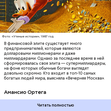
БОГАТСТВО
БИЗНЕС
ПРЕДПРИНИМАТЕЛИ
МИЛЛИАРДЕРЫ
ДЕНЬГИ
Люсиль Рандон (118 лет)
Фото: «Утиные истории», 1987 год
В финансовой элите существует много
предпринимателей, которые являются
долларовыми миллионерами и даже
Фото: Shutterstock
миллиардерами. Однако за последнее время в ней
сформировалась своя элита — супермиллиардеры,
на фоне которых обычные богачи выглядят
довольно скромно. Кто входит в топ-10 самых
богатых людей мира, выясняла «Вечерняя Москва».
Амансио Ортега
В 1991 году Тадзима потеряла мужа. А спустя 11 лет
Читать полностью
переехала в дом престарелых. В 2015 году, когда ей