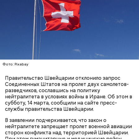
К тому же здесь водятся редкие виды животных и
других растений, которых в мире больше нигде не
встретить. На Сокотре также есть горы,
известняковое плато и прибрежные равнины,
которые дополняют «внеземную» атмосферу.
Фото: Pixabay
Правительство Швейцарии отклонило запрос
Фото: World Economic Forum / CC BY-NC-SA 2.0
Соединенных Штатов на пролет двух самолетов-
разведчиков, сославшись на политику
нейтралитета в условиях войны в Иране. Об этом в
Главная особенность острова Сокотра —
субботу, 14 марта, сообщили на сайте пресс-
драконовые деревья, которые растут только здесь.
службы правительства Швейцарии.
Внешне они напоминают большие грибы, а
драконовыми их называют из-за красного цвета
В заявлении подчеркивается, что закон о
смолы, которую местные жители сравнивают с
нейтралитете запрещает пролет военной авиации
Сергей Брин
кровью дракона. Они же используют ее в
сторон конфликта над территорией Швейцарии.
медицинских целях и красят ей ткань и волосы.
При этом гуманитарные и медицинские рейсы