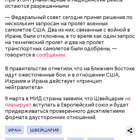
остаются разрешенными.
— Федеральный совет сегодня принял решения по
нескольким запросам на пролет военных
самолетов США. Два из них, связанные с войной в
Иране, были отклонены, в то время как один запрос
на технический пролет и два на пролет
транспортных самолетов были одобрены, —
говорится в
сообщении
.
В правительстве отметили, что на Ближнем Востоке
идут ожесточенные бои, и в отношении США,
Он находился на посту менеджера, занимался
Израиля и Ирана действует «принцип
наймом персонала и продажей продуктов. В 2000
Фото: Shutterstock
нейтралитета».
году Балмер сменил Билла Гейтса на посту
генерального директора. Им он оставался до 2014
9 марта в МИД страны заявили, что Швейцария
не
года, после чего ушел с поста, но остался
планирует
вступать в Европейский союз и будет
держателем акций компании. Сейчас его состояние
придерживаться проверенного десятилетиями
оценивается в 126 миллиардов долларов.
формата двусторонних отношений.
Остров Сокотра, Йемен
ИРАН
ШВЕЙЦАРИЯ