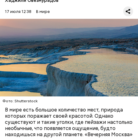
Хаджили Овезмурадов
17 июля 12:38
В мире
Фото: Shutterstock
Термальные источники Памуккале в Турции
выглядят так, будто они сделаны изо льда, но на
самом деле они состоят из отложений известняка.
Горячие источники, насыщенные кальцием,
Стив Балмер
тысячелетиями создавали эти ступенчатые
ПРИРОДА
ПЛАНЕТА ЗЕМЛЯ
ТУРИЗМ
бассейны. Сейчас это одна из самых известных
достопримечательностей в Турции.
Фото: Shutterstock
В мире есть большое количество мест, природа
которых поражает своей красотой. Однако
существуют и такие уголки, где пейзажи настолько
необычные, что появляется ощущение, будто
находишься на другой планете. «Вечерняя Москва»