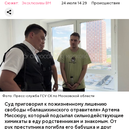
Video
Сюжет:
Эксклюзивы ВМ
24 июля 14:29
Происшествия
Все началось в июне, когда двое супругов
Видео: пресс-служба ГСУ СК по Московской области
обратились в местную больницу с жалобами на
плохое самочувствие. Врачи не смогли поставить
им точный диагноз, после чего анализы
потерпевших направили на экспертизу. В них
ОТРАВЛЕНИЯ
БАЛАШИХА
РОДИТЕЛИ
специалисты обнаружили сильнодействующий
СЛЕДСТВЕННЫЙ КОМИТЕТ
ЭКСПЕРТИЗЫ
химикат дихлорэтан, который не мог попасть в
организм супругов случайно. То же самое вещество
нашли в еде, изъятой из квартиры пострадавших.
Фото: Пресс-служба ГСУ СК по Московской области
Суд приговорил к пожизненному лишению
свободы «балашихинского отравителя» Артема
Миссюру, который подсыпал сильнодействующие
химикаты в еду родственникам и знакомым. От
рук преступника погибла его бабушка и друг