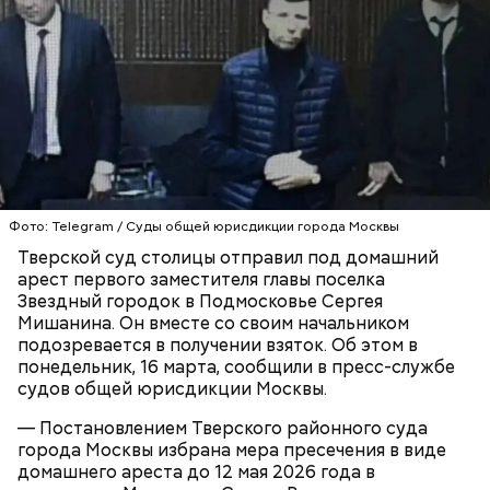
родителей погибшего юноши пали на Миссюру, но
доказать его причастность к кончине их сына не
удалось. Когда же подозреваемого задержали, он
заявил, что ничего не подсыпал в морс и утверждал,
что яд могли добавить в бутылку
некие
недоброжелатели
.
Play
Video
Фото: Telegram / Суды общей юрисдикции города Москвы
Тверской суд столицы отправил под домашний
арест первого заместителя главы поселка
Блогеру грозило до семи лет лишения свободы.
Звездный городок в Подмосковье Сергея
Мишанина. Он вместе со своим начальником
подозревается в получении взяток. Об этом в
понедельник, 16 марта, сообщили в пресс-службе
судов общей юрисдикции Москвы.
Видео: пресс-служба ГСУ СК по Московской области
— Постановлением Тверского районного суда
города Москвы избрана мера пресечения в виде
домашнего ареста до 12 мая 2026 года в
— Мы съездили за витаминами, вернулись обратно,