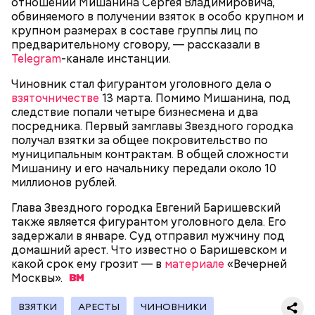
отношении Мишанина Сергея Владимировича,
поднялись домой. У него ухудшилось самочувствие
обвиняемого в получении взяток в особо крупном и
через сутки... Его увезли в больницу,
крупном размерах в составе группы лиц по
реанимировали, и там он скончался, — рассказывал
предварительному сговору, — рассказали в
Миссюра на допросе.
Telegram
-канале инстанции.
Чиновник стал фигурантом уголовного дела о
взяточничестве
13 марта. Помимо Мишанина, под
Родственники обналичивали деньги и возвращали
следствие попали четыре бизнесмена и два
их Гасанову. А чтобы пользоваться деньгами и не
посредника. Первый замглавы Звездного городка
вызвать подозрений у налоговой, Гасанов либо
получал взятки за общее покровительство по
распределял их между еще несколькими счетами,
муниципальным контрактам. В общей сложности
либо
покупал на них квартиры
.
Мишанину и его начальнику передали около 10
миллионов рублей.
Глава Звездного городка Евгений Баришевский
Следующим подопытным стал друг детства
также является фигурантом уголовного дела. Его
Миссюры Константин. 3 февраля того же года,
задержали в январе. Суд отправил мужчину под
когда молодые люди ехали вместе в машине,
— Гасанов, являясь индивидуальным
домашний арест. Что известно о Баришевском и
подозреваемый угостил приятеля морсом с
предпринимателем, осуществлял
какой срок ему грозит — в
материале
«Вечерней
этиленгликолем. Через два дня Константин умер в
предпринимательскую деятельность в области
Москвы».
больнице.
продажи и размещения рекламы в социальных
сетях. С целью сокрытия своих доходов часть
ВЗЯТКИ
АРЕСТЫ
ЧИНОВНИКИ