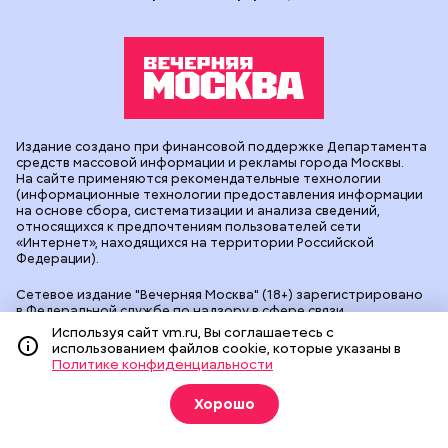
Издание создано при финансовой поддержке Департамента
средств массовой информации и рекламы города Москвы.
На сайте применяются рекомендательные технологии
(информационные технологии предоставления информации
на основе сбора, систематизации и анализа сведений,
относящихся к предпочтениям пользователей сети
«Интернет», находящихся на территории Российской
Федерации).
Сетевое издание "Вечерняя Москва" (18+) зарегистрировано
в Федеральной службе по надзору в сфере связи,
информационных технологий и массовых коммуникаций
Используя сайт vm.ru, Вы соглашаетесь с
(Роскомнадзор). Свидетельство о регистрации ЭЛ № ФС 77 -
использованием файлов cookie, которые указаны в
90524 от 09.12.2025. Учредитель: АО "Редакция газеты
Политике конфиденциальности
"Вечерняя Москва". Главный редактор
vm.ru
: Александр
Геннадьевич Глуходедов. Адрес редакции: 127015, г.Москва,
Хорошо
Бумажный пр-д, д. 14, стр. 2. Телефон:
+7(499)557-04-24
. Адрес
эл.почты:
edit@vm.ru
. Почта для связи с редакцией сайта:
news@vm.ru
.