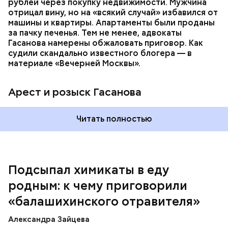
которая в случае их смерти перешла бы сыну. Но
рублей через покупку недвижимости. Мужчина
спустя несколько дней Миссюра заявил, что ранее
отрицал вину, но на «всякий случай» избавился от
уже травил других людей.
машины и квартиры. Апартаменты были проданы
за пачку печенья. Тем не менее, адвокаты
Гасанова намерены обжаловать приговор. Как
судили скандально известного блогера — в
материале «Вечерней Москвы».
Арест и розыск Гасанова
Началось расследование. В квартире потерпевших
Читать полностью
установили скрытую камеру видеонаблюдения. На
записи попал 25-летний сын потерпевших Артем
Миссюра, который тайно приходил в квартиру
матери и отчима и подсыпал им в еду химикаты.
Подсыпал химикаты в еду
Также отравленную пищу ела его младшая сестра.
родным: к чему приговорили
«балашихинского отравителя»
Play
Александра Зайцева