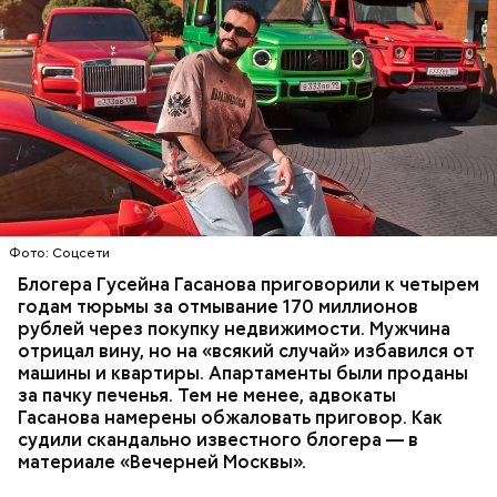
Фото: База розыска МВД РФ
В мае 2025 года МВД РФ объявило в
международный розыск
блогера Гусейна Гасанова.
В его отношении возбудили уголовное дело о
неуплате налогов и легализации преступных
доходов в особо крупном размере. В тот же день
НАЛОГИ
ПОИСК ЛЮДЕЙ
ДЕНЬГИ
МВД
мужчину
заочно арестовали
.
ГАСАН ГУСЕЙНОВ
Фото: Соцсети
Блогера Гусейна Гасанова приговорили к четырем
годам тюрьмы за отмывание 170 миллионов
рублей через покупку недвижимости. Мужчина
отрицал вину, но на «всякий случай» избавился от
машины и квартиры. Апартаменты были проданы
за пачку печенья. Тем не менее, адвокаты
Гасанова намерены обжаловать приговор. Как
судили скандально известного блогера — в
материале «Вечерней Москвы».