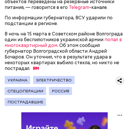
объектов переведены на резервные источники
их Гасанову. А чтобы пользоваться деньгами и не
питания, — говорится в его
Telegram
-канале.
вызвать подозрений у налоговой, Гасанов либо
распределял их между еще несколькими счетами,
По информации губернатора, ВСУ ударили по
либо
покупал на них квартиры
.
подстанции в регионе.
В ночь на 15 марта в Советском районе Волгограда
один из беспилотников украинской армии
попал в
многоквартирный дом
. Об этом сообщил
губернатор Волгоградской области Андрей
— Гасанов, являясь индивидуальным
Бочаров. Он уточнил, что в результате удара в
предпринимателем, осуществлял
некоторых квартирах выбило стекла, но никто не
предпринимательскую деятельность в области
пострадал.
продажи и размещения рекламы в социальных
сетях. С целью сокрытия своих доходов часть
УКРАИНА
ЭЛЕКТРИЧЕСТВО
денежных средств от спонсоров розыгрышей,
покупателей различных мотивационных курсов и
СПЕЦОПЕРАЦИИ
РОССИЯ
прогнозов ставок на спорт Гасанов получал на
ПОСТРАДАВШИЕ
свои личные лицевые счета как физического лица, а
также на подконтрольные родственникам лицевые
счета, — пояснили в
московской прокуратуре
.