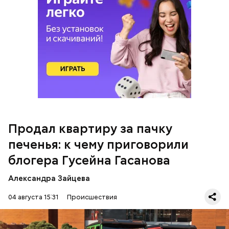
Следователи считали, что в период с 2019 по 2021
год Гасанов уклонился от уплаты налогов на более
чем 170 миллионов рублей. Эти деньги он якобы
распределил между родственниками и
собственными счетами.
Продал квартиру за пачку
печенья: к чему приговорили
блогера Гусейна Гасанова
Александра Зайцева
04 августа 15:31
Происшествия