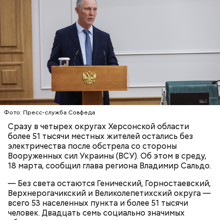
Блогеру грозило до семи лет лишения свободы.
Фото: Пресс-служба Совфеда
Сразу в четырех округах Херсонской области
более 51 тысячи местных жителей остались без
электричества после обстрела со стороны
Вооруженных сил Украины (ВСУ). Об этом в среду,
18 марта, сообщил глава региона Владимир Сальдо.
— Без света остаются Генический, Горностаевский,
Верхнерогачикский и Великолепетихский округа —
всего 53 населенных пункта и более 51 тысячи
человек. Двадцать семь социально значимых
Родственники обналичивали деньги и возвращали