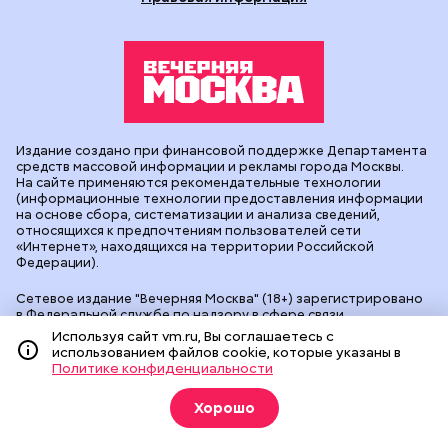
Издание создано при финансовой поддержке Департамента
средств массовой информации и рекламы города Москвы.
На сайте применяются рекомендательные технологии
(информационные технологии предоставления информации
на основе сбора, систематизации и анализа сведений,
относящихся к предпочтениям пользователей сети
«Интернет», находящихся на территории Российской
Федерации).
Сетевое издание "Вечерняя Москва" (18+) зарегистрировано
в Федеральной службе по надзору в сфере связи,
информационных технологий и массовых коммуникаций
Используя сайт vm.ru, Вы соглашаетесь с
(Роскомнадзор). Свидетельство о регистрации ЭЛ № ФС 77 -
использованием файлов cookie, которые указаны в
90524 от 09.12.2025. Учредитель: АО "Редакция газеты
Политике конфиденциальности
"Вечерняя Москва". Главный редактор
vm.ru
: Александр
Геннадьевич Глуходедов. Адрес редакции: 127015, г.Москва,
Хорошо
Бумажный пр-д, д. 14, стр. 2. Телефон:
+7(499)557-04-24
. Адрес
эл.почты:
edit@vm.ru
. Почта для связи с редакцией сайта:
news@vm.ru
.