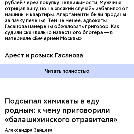
которая в случае их смерти перешла бы сыну. Но
рублей через покупку недвижимости. Мужчина
спустя несколько дней Миссюра заявил, что ранее
отрицал вину, но на «всякий случай» избавился от
уже травил других людей.
машины и квартиры. Апартаменты были проданы
за пачку печенья. Тем не менее, адвокаты
Гасанова намерены обжаловать приговор. Как
судили скандально известного блогера — в
материале «Вечерней Москвы».
Арест и розыск Гасанова
Началось расследование. В квартире потерпевших
Читать полностью
установили скрытую камеру видеонаблюдения. На
записи попал 25-летний сын потерпевших Артем
Миссюра, который тайно приходил в квартиру
матери и отчима и подсыпал им в еду химикаты.
Подсыпал химикаты в еду
Также отравленную пищу ела его младшая сестра.
родным: к чему приговорили
«балашихинского отравителя»
Play
Александра Зайцева