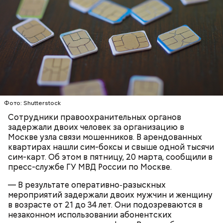
родителей погибшего юноши пали на Миссюру, но
доказать его причастность к кончине их сына не
удалось. Когда же подозреваемого задержали, он
заявил, что ничего не подсыпал в морс и утверждал,
что яд могли добавить в бутылку
некие
недоброжелатели
.
Play
Video
Фото: Shutterstock
Сотрудники правоохранительных органов
задержали двоих человек за организацию в
Блогеру грозило до семи лет лишения свободы.
Москве узла связи мошенников. В арендованных
квартирах нашли сим-боксы и свыше одной тысячи
сим-карт. Об этом в пятницу, 20 марта, сообщили в
пресс-службе ГУ МВД России по Москве.
— В результате оперативно‑разыскных
Видео: пресс-служба ГСУ СК по Московской области
мероприятий задержали двоих мужчин и женщину
в возрасте от 21 до 34 лет. Они подозреваются в
незаконном использовании абонентских
— Мы съездили за витаминами, вернулись обратно,