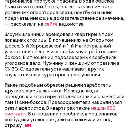
терминалов пропуска трафика. В ходе обысков
поднялись домой. У него ухудшилось самочувствие
были изъяты сим‑боксы, более тысячи сим‑карт
через сутки... Его увезли в больницу,
различных операторов связи, ноутбуки и иные
реанимировали, и там он скончался, — рассказывал
предметы, имеющие доказательственное значение,
Миссюра на допросе.
— рассказали на
сайте
ведомства.
Злоумышленники арендовали квартиры в трех
локациях столицы. В помещениях на Открытом
Родственники обналичивали деньги и возвращали
шоссе, 3-й Хорошевской и 1-й Магистральной
их Гасанову. А чтобы пользоваться деньгами и не
улицах они обеспечили стабильную работу сим-
вызвать подозрений у налоговой, Гасанов либо
боксов. В отношении подозреваемых возбудили
распределял их между еще несколькими счетами,
уголовное дело. Мужчину и женщину отправили в
либо
покупал на них квартиры
.
СИЗО. Следователи устанавливают других
соучастников и кураторов преступления.
Ранее подобным образом решили заработать
Следующим подопытным стал друг детства
другие злоумышленники. Молодые люди
Миссюры Константин. 3 февраля того же года,
арендовали квартиры в Подмосковье и разместили
когда молодые люди ехали вместе в машине,
там 11 сим-боксов. Правоохранители накрыли узел
— Гасанов, являясь индивидуальным
подозреваемый угостил приятеля морсом с
связи аферистов. В квартирах также
нашли 800
предпринимателем, осуществлял
этиленгликолем. Через два дня Константин умер в
сим-карт
. В отношении пособников мошенников
предпринимательскую деятельность в области
больнице.
возбудили уголовное дело и заключили их под
продажи и размещения рекламы в социальных
стражу.
сетях. С целью сокрытия своих доходов часть