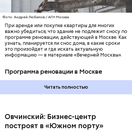
Для отделки фасада и цоколя специалисты
используют стеклянные и металлические панели в
сочетании с решетками в технических зонах. Для
Фото: Андрей Любимов / АГН Москва
остекления предусмотрены энергосберегающие
При аренде или покупке квартиры для многих
двухкамерные стеклопакеты.
важно убедиться, что здание не подлежит сносу по
программе реновации, действующей в Москве. Как
узнать, планируется ли снос дома, в какие сроки
это произойдет и где искать актуальную
информацию — в материале «Вечерней Москвы».
Программа реновации в Москве
Читать полностью
Архитектурные решения для делового комплекса
разработало бюро Ariada. Его высота составит 45
этажей — с 32-го по 43-й уровень будут
расположены панорамные террасы. На первом
этаже трехэтажного стилобата разместятся
Овчинский: Бизнес-центр
вестибюли, магазины и рестораны. Кроме того, в
бизнес-центре предусмотрен паркинг.
построят в «Южном порту»