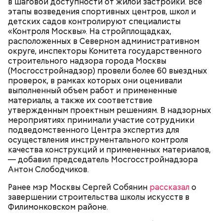
в шаговой доступности от жилой застройки. Все
этапы возведения спортивных центров, школ и
детских садов контролируют специалисты
«Контроля Москвы». На стройплощадках,
расположенных в Северном административном
округе, инспекторы Комитета государственного
строительного надзора города Москвы
аварийные дома;
(Мосгосстройнадзор) провели более 60 выездных
здания с высоким уровнем износа;
проверок, в рамках которых они оценивали
дома, построенные до 1960 года;
выполненный объем работ и примененные
дома, за включение в программу которых
материалы, а также их соответствие
проголосовало большинство их жителей.
утвержденным проектным решениям. В надзорных
мероприятиях принимали участие сотрудники
подведомственного Центра экспертиз для
осуществления инструментального контроля
качества конструкций и примененных материалов,
— добавил председатель Мосгосстройнадзора
Антон Слободчиков.
Ранее мэр Москвы Сергей Собянин
рассказал
о
завершении строительства школы искусств в
Филимонковском районе.