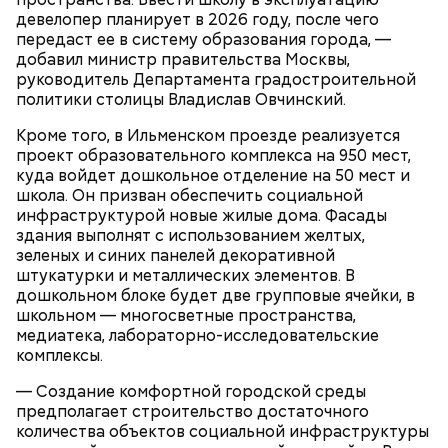
девелопер планирует в 2026 году, после чего
передаст ее в систему образования города, —
добавил министр правительства Москвы,
руководитель Департамента градостроительной
политики столицы Владислав Овчинский.
Кроме того, в Ильменском проезде реализуется
проект образовательного комплекса на 950 мест,
куда войдет дошкольное отделение на 50 мест и
школа. Он призван обеспечить социальной
инфраструктурой новые жилые дома. Фасады
здания выполнят с использованием желтых,
зеленых и синих панелей декоративной
Как узнать, что здание включено в
штукатурки и металлических элементов. В
программу реновации
дошкольном блоке будет две групповые ячейки, в
школьном — многосветные пространства,
медиатека, лабораторно-исследовательские
комплексы.
— Создание комфортной городской среды
предполагает строительство достаточного
количества объектов социальной инфраструктуры