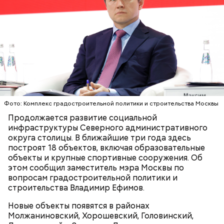
зайти на
сайт
Фонда реновации;
пролистать ниже до раздела «Найди свой дом
на карте реновации»;
Фото: Комплекс градостроительной политики и строительства Москвы
можно воспользоваться строкой поиска или
Продолжается развитие социальной
найти интересующее здание на карте;
инфраструктуры Северного административного
для более детализированного поиска можно
округа столицы. В ближайшие три года здесь
кликнуть на кнопку «
Подробная карта
построят 18 объектов, включая образовательные
реновации
».
объекты и крупные спортивные сооружения. Об
этом сообщил заместитель мэра Москвы по
вопросам градостроительной политики и
строительства Владимир Ефимов.
Новые объекты появятся в районах
Молжаниновский, Хорошевский, Головинский,