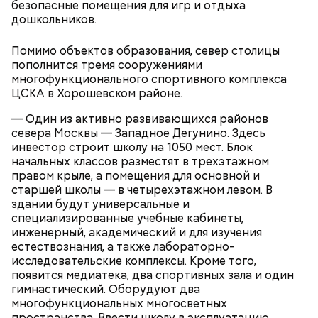
в нем отобразится карта города, на которой
безопасные помещения для игр и отдыха
отмечены все здания, включенные в
дошкольников.
программу;
также можно набрать в поисковой строке
Помимо объектов образования, север столицы
интересующий адрес.
пополнится тремя сооружениями
многофункционального спортивного комплекса
ЦСКА в Хорошевском районе.
— Один из активно развивающихся районов
севера Москвы — Западное Дегунино. Здесь
инвестор строит школу на 1050 мест. Блок
начальных классов разместят в трехэтажном
правом крыле, а помещения для основной и
старшей школы — в четырехэтажном левом. В
здании будут универсальные и
специализированные учебные кабинеты,
инженерный, академический и для изучения
На mos.ru:
естествознания, а также лабораторно-
исследовательские комплексы. Кроме того,
появится медиатека, два спортивных зала и один
гимнастический. Оборудуют два
многофункциональных многосветных
пространства. Ввести школу в эксплуатацию