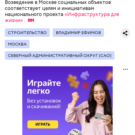
Возведение в Москве социальных объектов
соответствует целям и инициативам
национального проекта
«Инфраструктура для
жизни»
.
В программу реновации могут попасть:
СТРОИТЕЛЬСТВО
ВЛАДИМИР ЕФИМОВ
МОСКВА
СЕВЕРНЫЙ АДМИНИСТРАТИВНЫЙ ОКРУГ (САО)
Девелопером проекта выступает ГК «Галс-
Девелопмент», добавляет пресс-служба
департамента градостроительной политики.