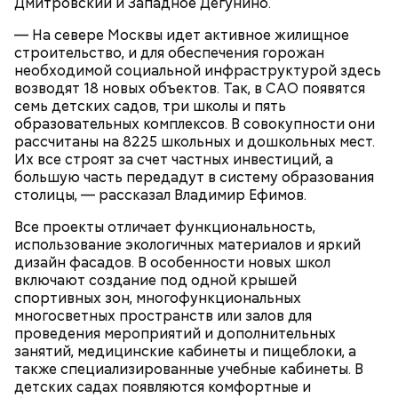
Дмитровский и Западное Дегунино.
— На севере Москвы идет активное жилищное
строительство, и для обеспечения горожан
необходимой социальной инфраструктурой здесь
возводят 18 новых объектов. Так, в САО появятся
семь детских садов, три школы и пять
На сайте Фонда реновации:
образовательных комплексов. В совокупности они
рассчитаны на 8225 школьных и дошкольных мест.
Их все строят за счет частных инвестиций, а
большую часть передадут в систему образования
столицы, — рассказал Владимир Ефимов.
Все проекты отличает функциональность,
использование экологичных материалов и яркий
дизайн фасадов. В особенности новых школ
включают создание под одной крышей
спортивных зон, многофункциональных
многосветных пространств или залов для
зайти на
mos.ru
;
проведения мероприятий и дополнительных
кликнуть на
раздел
«Московский стандарт
занятий, медицинские кабинеты и пищеблоки, а
реновации» внизу главной страницы;
также специализированные учебные кабинеты. В
перейти в раздел «Карта программы»;
детских садах появляются комфортные и