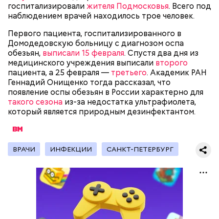
распределял их между еще несколькими счетами,
госпитализировали
жителя Подмосковья
. Всего под
либо
покупал на них квартиры
.
наблюдением врачей находилось трое человек.
Первого пациента, госпитализированного в
Домодедовскую больницу с диагнозом оспа
Следующим подопытным стал друг детства
обезьян,
выписали 15 февраля
. Спустя два дня из
Миссюры Константин. 3 февраля того же года,
медицинского учреждения выписали
второго
когда молодые люди ехали вместе в машине,
пациента, а 25 февраля —
третьего
. Академик РАН
— Гасанов, являясь индивидуальным
подозреваемый угостил приятеля морсом с
Геннадий Онищенко тогда рассказал, что
предпринимателем, осуществлял
этиленгликолем. Через два дня Константин умер в
появление оспы обезьян в России характерно для
предпринимательскую деятельность в области
больнице.
такого сезона
из-за недостатка ультрафиолета,
продажи и размещения рекламы в социальных
который является природным дезинфектантом.
сетях. С целью сокрытия своих доходов часть
денежных средств от спонсоров розыгрышей,
покупателей различных мотивационных курсов и
прогнозов ставок на спорт Гасанов получал на
ВРАЧИ
ИНФЕКЦИИ
САНКТ-ПЕТЕРБУРГ
свои личные лицевые счета как физического лица, а
также на подконтрольные родственникам лицевые
счета, — пояснили в
московской прокуратуре
.
Первой жертвой Миссюры была его девушка.
Именно на ней молодой человек впервые испытал
химикаты, купленные в интернет-магазине. 13
января 2024 года он подсыпал дихлорэтан в