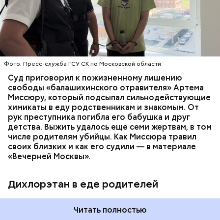
плохое самочувствие. Врачи не смогли поставить
им точный диагноз, после чего анализы
потерпевших направили на экспертизу. В них
ОТРАВЛЕНИЯ
БАЛАШИХА
РОДИТЕЛИ
специалисты обнаружили сильнодействующий
СЛЕДСТВЕННЫЙ КОМИТЕТ
ЭКСПЕРТИЗЫ
химикат дихлорэтан, который не мог попасть в
организм супругов случайно. То же самое вещество
нашли в еде, изъятой из квартиры пострадавших.
Фото: Пресс-служба ГСУ СК по Московской области
Суд приговорил к пожизненному лишению
свободы «балашихинского отравителя» Артема
Миссюру, который подсыпал сильнодействующие
химикаты в еду родственникам и знакомым. От
рук преступника погибла его бабушка и друг
детства. Выжить удалось еще семи жертвам, в том
числе родителям убийцы. Как Миссюра травил
своих близких и как его судили — в материале
«Вечерней Москвы».
Дихлорэтан в еде родителей
Читать полностью