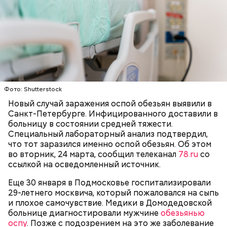
Блогеру грозило до семи лет лишения свободы.
Видео: пресс-служба ГСУ СК по Московской области
Фото: Shutterstock
Новый случай заражения оспой обезьян выявили в
Санкт-Петербурге. Инфицированного доставили в
— Мы съездили за витаминами, вернулись обратно,
больницу в состоянии средней тяжести.
поднялись домой. У него ухудшилось самочувствие
Специальный лабораторный анализ подтвердил,
через сутки... Его увезли в больницу,
что тот заразился именно оспой обезьян. Об этом
реанимировали, и там он скончался, — рассказывал
во вторник, 24 марта, сообщил телеканал
78.ru
со
Миссюра на допросе.
ссылкой на осведомленный источник.
Еще 30 января в Подмосковье госпитализировали
29-летнего москвича, который пожаловался на сыпь
Родственники обналичивали деньги и возвращали
и плохое самочувствие. Медики в Домодедовской
их Гасанову. А чтобы пользоваться деньгами и не
больнице диагностировали мужчине
обезьянью
вызвать подозрений у налоговой, Гасанов либо
оспу
. Позже с подозрением на это же заболевание