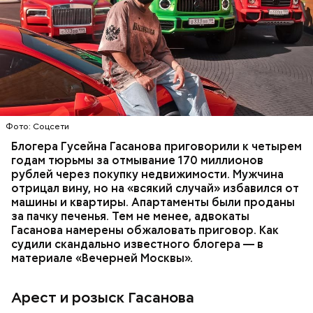
В мае 2025 года МВД РФ объявило в
международный розыск
блогера Гусейна Гасанова.
В его отношении возбудили уголовное дело о
неуплате налогов и легализации преступных
доходов в особо крупном размере. В тот же день
НАЛОГИ
ПОИСК ЛЮДЕЙ
ДЕНЬГИ
МВД
мужчину
заочно арестовали
.
ГАСАН ГУСЕЙНОВ
Молодого человека задержали. На первом же
Фото: Соцсети
допросе он признался, что планировал отравить
только отчима. Тогда следователи посчитали, что
Блогера Гусейна Гасанова приговорили к четырем
мотивом преступления была квартира родителей,
годам тюрьмы за отмывание 170 миллионов
которая в случае их смерти перешла бы сыну. Но
рублей через покупку недвижимости. Мужчина
спустя несколько дней Миссюра заявил, что ранее
отрицал вину, но на «всякий случай» избавился от
уже травил других людей.
машины и квартиры. Апартаменты были проданы
за пачку печенья. Тем не менее, адвокаты
Гасанова намерены обжаловать приговор. Как
судили скандально известного блогера — в
материале «Вечерней Москвы».
Арест и розыск Гасанова