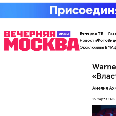
День «
Вечерка ТВ
Газ
Новости
Фото
Вид
Эксклюзивы ВМ
Аф
Warne
День мали
«Влас
сочетания
только ма
Амелия Ах
ингредиен
самостоят
25 марта 11:15