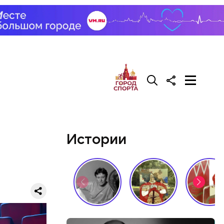
Истории
го
ят не
тих двух