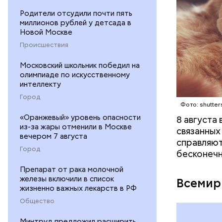
Родители отсудили почти пять
миллионов рублей у детсада в
Новой Москве
Происшествия
Московский школьник победил на
Междун
олимпиаде по искусственному
интеллекту
Город
Фото: shutter
«Оранжевый» уровень опасности
8 августа
из-за жары отменили в Москве
связанных
вечером 7 августа
справляют
Город
бесконечн
Препарат от рака молочной
железы включили в список
Всемир
жизненно важных лекарств в РФ
Общество
Минтруд предложил расширить