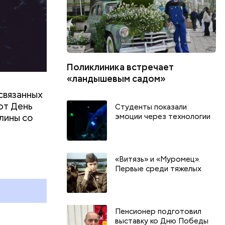
Поликлиника встречает
«ландышевым садом»
связанных
ют День
Студенты показали
эмоции через технологии
лины со
День качания на качелях и
Всемирный д
День шампанского: какие
Международ
«Витязь» и «Муромец».
праздники отмечают в России
бесконечнос
Первые среди тяжелых
и мире 4 августа
праздники о
и мире 8 авг
Пенсионер подготовил
выставку ко Дню Победы