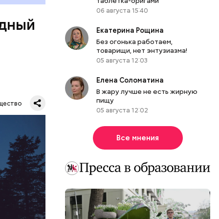
таблетка-оригами
06 августа 15:40
одный
Екатерина Рощина
Без огонька работаем,
товарищи, нет энтузиазма!
05 августа 12:03
Елена Соломатина
В жару лучше не есть жирную
Все
пищу
щество
род — в
05 августа 12:02
Все мнения