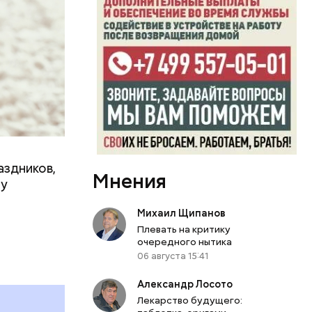
аздников,
Мнения
ту
Михаил Щипанов
Плевать на критику
очередного нытика
06 августа 15:41
Александр Лосото
Лекарство будущего: