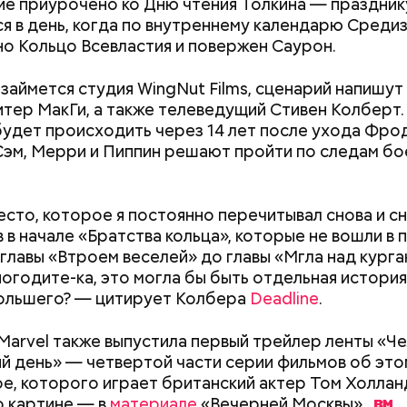
е приурочено ко Дню чтения Толкина — праздник
я в день, когда по внутреннему календарю Среди
о Кольцо Всевластия и повержен Саурон.
займется студия WingNut Films, сценарий напишут
итер МакГи, а также телеведущий Стивен Колберт.
будет происходить через 14 лет после ухода Фро
Сэм, Мерри и Пиппин решают пройти по следам бо
ародный день бесконечности
сто, которое я постоянно перечитывал снова и с
в в начале «Братства кольца», которые не вошли в 
 главы «Втроем веселей» до главы «Мгла над курган
погодите-ка, это могла бы быть отдельная история
ольшего? — цитирует Колбера
Deadline
.
Marvel также выпустила первый трейлер ленты «Че
Как поменять батареи дома и
Как получить до
ый день» — четвертой части серии фильмов об это
не получить штраф
рублей от госу
е, которого играет британский актер Том Холлан
трудной ситуац
о картине — в
материале
«Вечерней
Москвы».
претендовать и