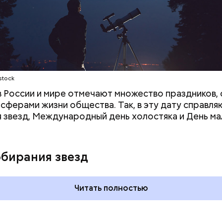
stock
 в России и мире отмечают множество праздников, 
 сферами жизни общества. Так, в эту дату справля
 звезд, Международный день холостяка и День ма
ния пальцами ног
День разглядывания
одный день
горизонта и День пьяного
обирания звезд
ка: какие
курсанта: какие праздники
тмечают в России
отмечают в России и мире 5
уста
августа
Читать полностью