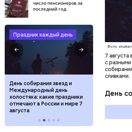
число пенсионеров за
последний год
Праздник каждый день
Фото: shutter
7 августа
с разными
собирания
сливками.
День собирания звезд и
День шевеле
Международный день
и Междунар
День с
холостяка: какие праздники
подкаблучни
отмечают в России и мире 7
праздники о
августа
и мире 6 авг