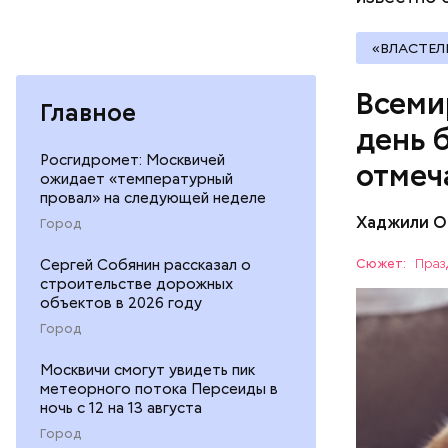
В Междуна
своими др
«ВЛАСТЕЛ
проводят 
возможно,
Всеми
холостяка
Главное
день 
Росгидромет: Москвичей
отмеч
ожидает «температурный
провал» на следующей неделе
Хаджили О
Город
Инициатор
фонд Anim
Сергей Собянин рассказал о
Сюжет:
Праз
любовь и 
строительстве дорожных
ПРАЗДНИ
лакомство
объектов в 2026 году
открывают
ПСИХОЛО
Город
магазины 
Москвичи смогут увидеть пик
метеорного потока Персеиды в
ночь с 12 на 13 августа
Город