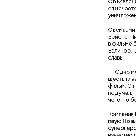
Объявлени
отмечаетс
уничтожен
Съемками 
Бойенс, П
в фильме 
Вэлинор. 
славы.
Междун
— Одно ме
шесть гла
фильм. От
подумал: 
чего-то б
Компания 
паук: Нов
супергеро
известно 