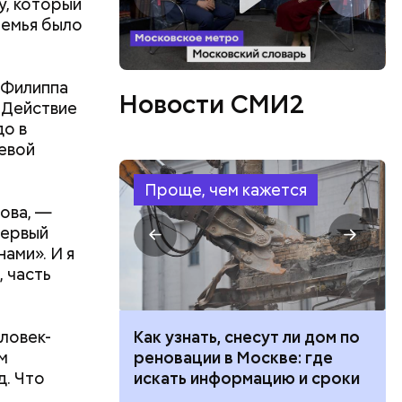
у, который
земья было
 Филиппа
Новости СМИ2
 Действие
до в
евой
Проще, чем кажется
нова, —
первый
ами». И я
, часть
ловек-
 100 тысяч
Как узнать, снесут ли дом по
м
дарства при
реновации в Москве: где
д. Что
ии: кто может
искать информацию и сроки
 какие нужны