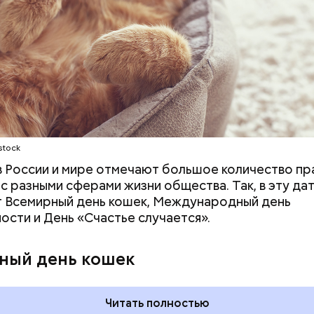
ародный день холостяка
stock
 в России и мире отмечают большое количество пр
 с разными сферами жизни общества. Так, в эту да
 Всемирный день кошек, Международный день
ости и День «Счастье случается».
ный день кошек
Читать полностью