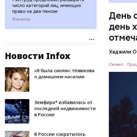
число категорий лиц, имеющих
право на две пенсии
День 
Финансы
день 
отмеч
Хаджили О
Новости Infox
День соби
Персеиды,
Сюжет:
Праз
любители 
«Я была синяя»: Новикова
ЕДА
местность
о домашнем насилии
невооруже
АСТРОНО
Земфира* избавилась от
последней недвижимости
в России
В России сократилось