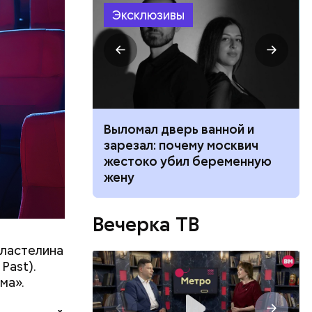
Эксклюзивы
ий
осемь
8». В этот
 и
ти.
ником
Выломал дверь ванной и
 маникюра в
зарезал: почему москвич
026
жестоко убил беременную
жену
Вечерка ТВ
Властелина
Past).
ма».