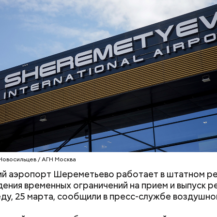
му реновации могут попасть:
Одиссей, Аид, Дионис,
Ни один артист 
Афродита и Гера: зачем
театр: интервью
нтр будет иметь хорошую транспортную доступн
родители называют детей
«Покровка.Теа
 рядом с ним расположены станция метро «Печат
необычными именами
Бикбаевым
ольцевой линии, одноименные станции второго
го центрального диаметра и Люблинско-Дмитро
также Третье транспортное кольцо.
Новосильцев / АГН Москва
ий аэропорт Шереметьево работает в штатном р
дения временных ограничений на прием и выпуск р
еду, 25 марта, сообщили в пресс-службе воздушной