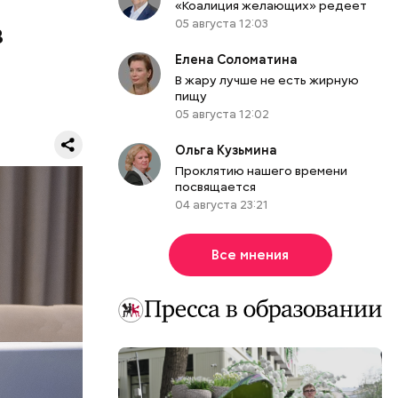
«Коалиция желающих» редеет
05 августа 12:03
в
Елена Соломатина
В жару лучше не есть жирную
пищу
05 августа 12:02
Ольга Кузьмина
Проклятию нашего времени
посвящается
04 августа 23:21
глом,
Все мнения
нес-центра
ые
обилей, —