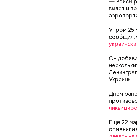
— Рейсы р
вылет и п
аэропорт
Утром 25 
сообщил,
украински
Он добави
нескольки
Какие 
Ленингра
Украины.
Для отдел
металличе
Днем ране
Для осте
противово
стеклопак
ликвидир
Еще 22 ма
отменили 
девять на