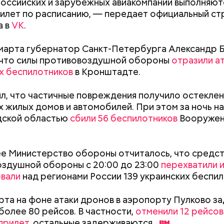
оссийских и зарубежных авиакомпаний выполняют
рилет по расписанию, — передает официальный ст
а в
VK
.
марта губернатор Санкт-Петербурга Александр 
 что силы противовоздушной обороны
отразили а
х беспилотников
в Кронштадте.
л, что частичные повреждения получило остекле
х жилых домов и автомобилей. При этом за ночь н
здания включают в программу ренов
дской областью
сбили 56 беспилотников
Вооружен
ки фасада и цоколя специалисты используют стек
ские панели в сочетании с решетками в технически
е Министерство обороны отчиталось, что средст
кления предусмотрены энергосберегающие двухк
здушной обороны с 20:00 до 23:00
перехватили 
еты.
овали
над регионами России 139 украинских беспил
Как поменять батареи дома и
Как получить до
рта на фоне атаки дронов в аэропорту Пулково з
не получить штраф
рублей от госу
более 80 рейсов. В частности,
отменили 12 рейсов 
трудной ситуац
 прилет
, остальные
задерживаются.