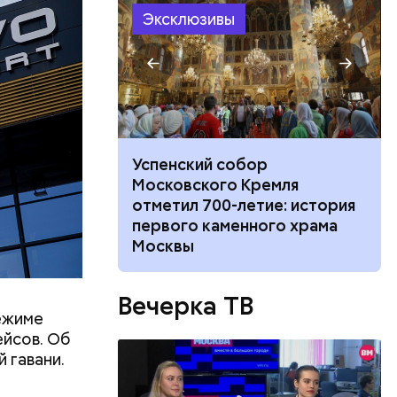
Эксклюзивы
не покинул
Успенский собор
 с худруком
Московского Кремля
ость,
тр» Дмитрием
отметил 700-летие: история
ники»
первого каменного храма
Москвы
вской
Вечерка ТВ
ежиме
ейсов. Об
 гавани.