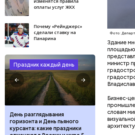
изменятся правила
оплаты услуг ЖКХ
Почему «Рейнджерс»
сделали ставку на
Фото: Департ
Панарина
Здание м
площадью 
представл
министр п
Праздник каждый день
градостро
градостро
Владислав
Бизнес-це
промышлен
словам ми
День разглядывания
День качания
визуально
горизонта и День пьяного
День шампан
архитекту
курсанта: какие праздники
праздники о