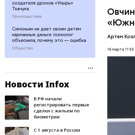
создателя дронов «Упырь»
идет подг
Ткачука
Овчин
Происшествия
«Южн
Симоньян не дает своим детям
карманные деньги: психолог
Артем Коз
объяснила, почему это — ошибка
Общество
16 марта 11:53
Новости Infox
— Начиная
образуя р
будет озе
В РФ начали
СТРОИТЕ
Предусмот
регистрировать первые
сделки с жильем по
тротуары 
ДЕПАРТА
биометрии
приводит 
ВЛАДИСЛ
градостро
С 1 августа в России
ЮГО-ВОС