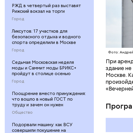
РЖД в четвертый раз выставят
Рижский вокзал на торги
Город
Ликсутов: 17 участков для
безопасного отдыха и водного
спорта определили в Москве
Город
Фото: Андрей
При аренд
Седьмая Московская неделя
здание не
моды и Саммит моды БРИКС+
пройдут в столице осенью
Москве. Ка
произойде
Город
Долгое вр
«Вечерней
промышлен
Поощрение вместо принуждения:
социальну
что вошло в новый ГОСТ по
активност
Програ
труду и зачем он нужен
Юго-Восто
Общество
пятиэтаже
новострой
Подорвали машину: как ВСУ
сейчас на
совершили покушение на