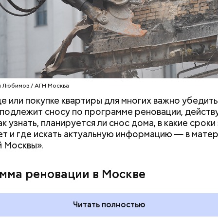
 Любимов / АГН Москва
е или покупке квартиры для многих важно убедить
 подлежит сносу по программе реновации, действ
к узнать, планируется ли снос дома, в какие сроки
т и где искать актуальную информацию — в мате
емя на территории этой промзоны преобладали
 Москвы».
ные предприятия, но теперь в районе строят но
ю и коммерческую инфраструктуру, и в нем расте
ь. Так, в программу реновации здесь вошли 13 домо
мма реновации в Москве
чном административном округе будет расселено
к, чьи жители получат новые квартиры в современ
ках. Например, Выхине-Жулебине для жителей пя
Читать полностью
чали строить еще два новых жилых комплекса, а в Р