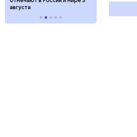
отмечают в России и мире 5
и мире 4 авг
августа