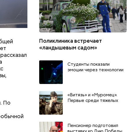
Поликлиника встречает
общей
«ландышевым садом»
дет
 рассказал
а
Студенты показали
кс
эмоции через технологии
вы,
«Витязь» и «Муромец».
Первые среди тяжелых
. По
й
День тульского пряника и
День шевеле
еобычной
День сидения на
и Междунар
подоконниках: какие
подкаблучни
Пенсионер подготовил
выставку ко Дню Победы