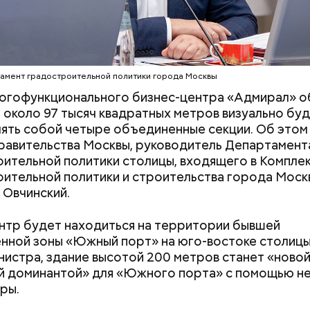
амент градостроительной политики города Москвы
ногофункционального бизнес-центра «Адмирал» 
около 97 тысяч квадратных метров визуально бу
ять собой четыре объединенные секции. Об этом
равительства Москвы, руководитель Департамент
ительной политики столицы, входящего в Компле
ительной политики и строительства города Моск
 Овчинский.
нтр будет находиться на территории бывшей
ной зоны «Южный порт» на юго-востоке столицы
нистра, здание высотой 200 метров станет «ново
 на качелях и
День арбуза и День поцелуев
й доминантой» для «Южного порта» с помощью н
ского: какие
с зеркалом: какие праздники
ры.
тмечают в России
отмечают в России и мире 3