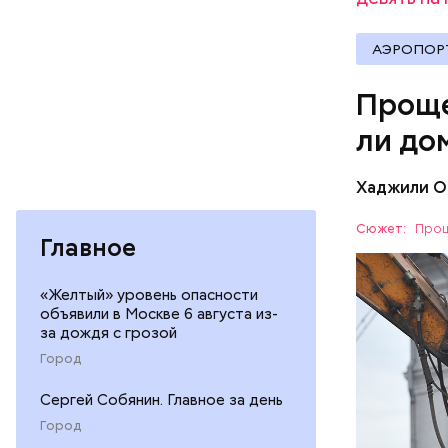
АЭРОПОР
Проще
ли до
Хаджили О
Реновация
Сюжет:
Прощ
Главное
которого 
месте стр
ЖИЛЬЕ
снесенных
«Желтый» уровень опасности
Инфрастру
РЕНОВАЦ
объявили в Москве 6 августа из-
Архитекту
за дождя с грозой
сады, шко
Ariada. Ег
действует
Город
расположе
стилобата
Сергей Собянин. Главное за день
того, в б
Город