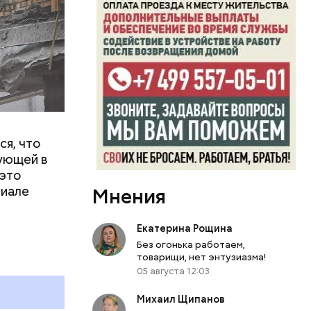
ся, что
ующей в
 это
риале
Мнения
вую жилую,
т деловая
Екатерина Рощина
в. Всего в
Без огонька работаем,
 818
товарищи, нет энтузиазма!
05 августа 12:03
ных
тиэтажек
Михаил Щипанов
язанском –