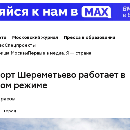
остроенные до 1960 года;
а включение в программу которых проголосовало
ство их жителей.
ета
Московский журнал
Пресса в образовании
ео
Спецпроекты
ом проекта выступает ГК «Галс-Девелопмент», д
иша Москвы
Первые в медиа. Я — страна
жба департамента градостроительной политики.
орт Шереметьево работает в
ом режиме
красов
Город