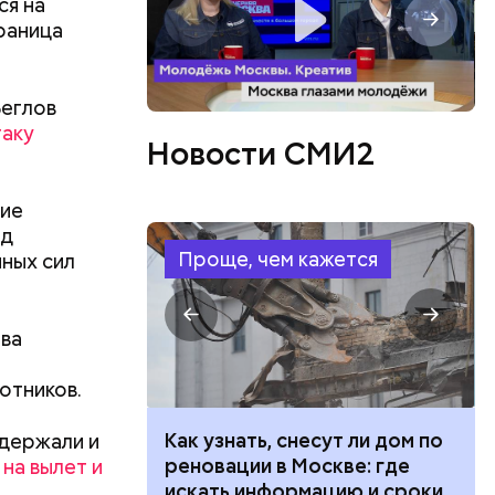
ся на
раница
Беглов
таку
Новости СМИ2
ние
ад
ации
Проще, чем кажется
ных сил
лянные и
х зонах.
ва
амерные
и
отников.
 100 тысяч
Как узнать, снесут ли дом по
адержали и
дарства при
реновации в Москве: где
на вылет и
ии: кто может
искать информацию и сроки