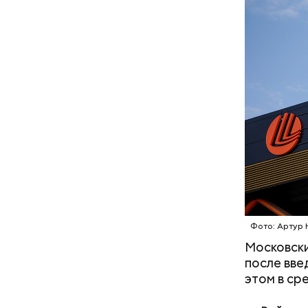
В програм
Бизнес-це
поскольку
Большой к
Московско
линии, а 
Фото: Артур 
Московск
после вве
этом в ср