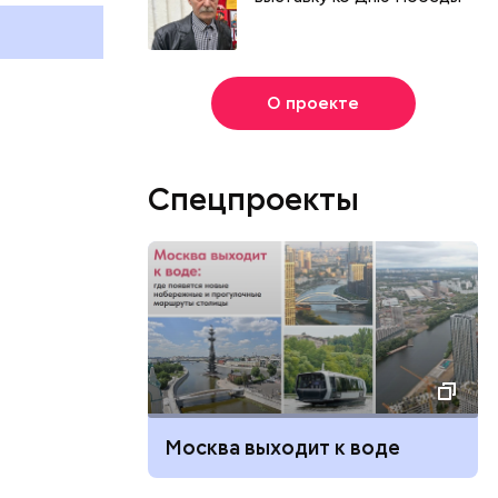
праздники отмечают в России
праздники о
и мире 2 августа
и мире 6 авг
О проекте
Спецпроекты
Москва выходит к воде