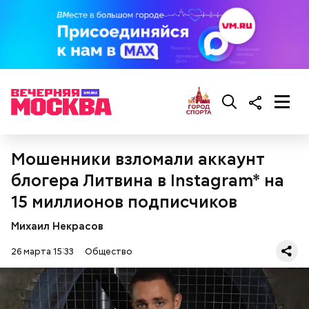
предостерегла Соломатина.
кабачок;
брынза;
растительное масло;
помидоры черри либо грунтовые.
Мошенники взломали аккаунт
блогера Литвина в Instagram* на
15 миллионов подписчиков
беременным, кормящим женщинам;
людям с ослабленной иммунной системой;
Михаил Некрасов
пожилым;
детям.
26 марта 15:33
Общество