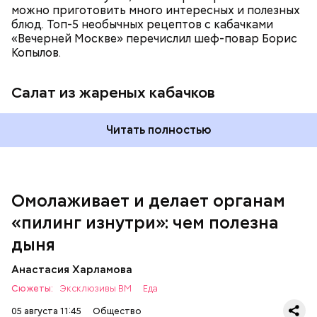
можно приготовить много интересных и полезных
блюд. Топ-5 необычных рецептов с кабачками
«Вечерней Москве» перечислил шеф-повар Борис
Вред дыни
Копылов.
Салат из жареных кабачков
Читать полностью
кремний — укрепляет кости, зубы, волосы и
ногти и оказывает омолаживающее действие;
витамин С — работает как антиоксидант,
иммуномодулятор, помогает выработке
соединительной ткани, улучшает тургор кожи;
Омолаживает и делает органам
клетчатка — достаточно нежная и забирает
«пилинг изнутри»: чем полезна
излишки холестерина, сахара и соли тяжелых
металлов;
дыня
фолиевая кислота (в большом количестве) —
она необходима беременным женщинам,
Анастасия Харламова
— В момент стресса он держит сосуды под
чтобы формировалась нервная трубка у
Сюжеты:
контролем и контролирует более 300 реакций
Эксклюзивы ВМ
Еда
плода. Также ее рекомендуют принимать для
нашего организма. Также положительно влияет на
снижения уровня гомоцистеина — это
05 августа 11:45
Общество