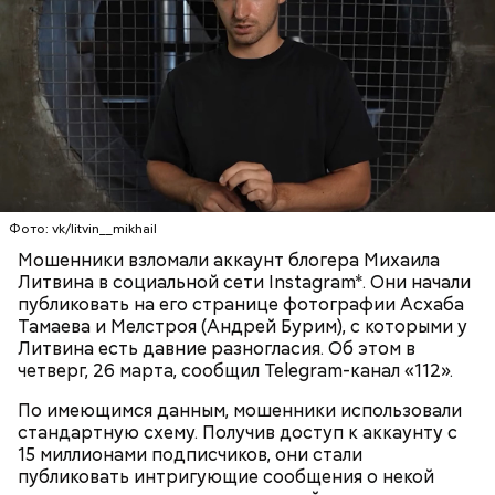
Ингредиенты:
Фото: vk/litvin__mikhail
Мошенники взломали аккаунт блогера Михаила
Ранние плоды, по словам врача, лучше не есть:
Литвина в социальной сети Instagram*. Они начали
публиковать на его странице фотографии Асхаба
Терапевт Кондрахин назвал
Тамаева и Мелстроя (Андрей Бурим), с которыми у
Чистит сосуды и защищает от
продукты и напитки, которые
Литвина есть давние разногласия. Об этом в
рака: чем полезен кресс-салат
выводят токсины из организма
четверг, 26 марта, сообщил Telegram-канал «112».
По имеющимся данным, мошенники использовали
стандартную схему. Получив доступ к аккаунту с
15 миллионами подписчиков, они стали
публиковать интригующие сообщения о некой