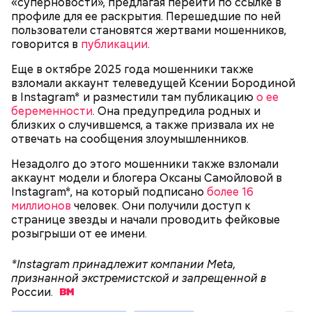
Спагетти из кабачков
«суперновости», предлагая перейти по ссылке в
профиле для ее раскрытия. Перешедшие по ней
пользователи становятся жертвами мошенников,
говорится в
публикации
.
— В дыне содержится много сахара, который
Еще в октябре 2025 года мошенники также
представлен фруктозой. С одной стороны — это
взломали аккаунт телеведущей Ксении Бородиной
хорошо, потому что дает энергию. Но важно
в Instagram* и разместили там публикацию
о ее
помнить, что сладкими дынями не нужно сильно
беременности
. Она предупредила родных и
увлекаться, так же как и арбузами, людям с
близких о случившемся, а также призвала их не
сахарным диабетом и лишним весом, —
отвечать на сообщения злоумышленников.
подчеркнула доктор.
Незадолго до этого мошенники также взломали
аккаунт модели и блогера Оксаны Самойловой в
Instagram*, на который подписано
более 16
миллионов
человек. Они получили доступ к
странице звезды и начали проводить фейковые
— Кабачки, порезанные кубиками, нужно легко
розыгрыши от ее имени.
обжарить на сковороде. К ним добавляются зелень
петрушки, чеснок, соль и оливковое масло.
*Instagram принадлежит компании Meta,
Получается очень вкусно, — поделился рецептом
признанной экстремистской и запрещенной в
Копылов.
России.