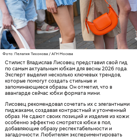
Также не нужно есть дыню до корки, потому что
именно там скапливаются нитраты. И важно
тщательно ее мыть, чтобы не отравиться, добавила
собеседница «ВМ».
Фото: Пелагия Тихонова / АГН Москва
— Кабачки нужно натереть длинными слайсами
Стилист Владислав Лисовец представил свой гид
(это можно сделать на специальной терке),
День малины со сливками отмечается в США в
по самым актуальным юбкам для весны 2026 года.
похожими на спагетти, и уложить в противень.
честь вкусового сочетания этой ягоды со сливками.
Эксперт выделил несколько ключевых трендов,
Дальше нужно добавить немного растительного
В этот праздник люди едят не только малину со
которые помогут создать стильные и
масла, соль, а сверху бросить хаотично
сливками, но и другие десерты на основе этих
запоминающиеся образы. Он отметил, что в
порезанную брынзу. Затем добавляются помидоры
двух ингредиентов. Их можно купить в магазине
авангарде сейчас юбки формата мини.
черри или грунтовые, — рассказал шеф-повар.
или сделать самостоятельно вместе со своими
родными и близкими.
Лисовец рекомендовал сочетать их с элегантными
пиджаками, создавая контрастный и утонченный
— Там может содержаться огромное количество
образ. Не сдают своих позиций и изделия из кожи:
нитратов, которое вызовет головокружение,
особенно эффектно смотрятся юбки в пол,
гипоксию и ухудшение физического состояния, —
добавляющие образу респектабельности и
предостерегла Соломатина.
загадочности. Любителям экспериментировать