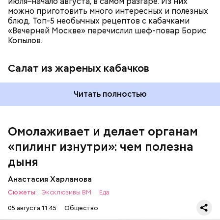
июля–начало августа, в самом разгаре. Из них
можно приготовить много интересных и полезных
блюд. Топ-5 необычных рецептов с кабачками
Вред дыни
«Вечерней Москве» перечислил шеф-повар Борис
Копылов.
Салат из жареных кабачков
кремний — укрепляет кости, зубы, волосы и
Читать полностью
ногти и оказывает омолаживающее действие;
витамин С — работает как антиоксидант,
иммуномодулятор, помогает выработке
соединительной ткани, улучшает тургор кожи;
Омолаживает и делает органам
клетчатка — достаточно нежная и забирает
«пилинг изнутри»: чем полезна
излишки холестерина, сахара и соли тяжелых
металлов;
дыня
фолиевая кислота (в большом количестве) —
она необходима беременным женщинам,
Анастасия Харламова
— В момент стресса он держит сосуды под
чтобы формировалась нервная трубка у
Сюжеты:
контролем и контролирует более 300 реакций
Эксклюзивы ВМ
Еда
плода. Также ее рекомендуют принимать для
нашего организма. Также положительно влияет на
снижения уровня гомоцистеина — это
05 августа 11:45
Общество
нервную систему, успокаивает, предотвращает
вещество вызывает микровоспаление в