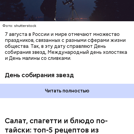
с сахарным диабетом;
лишним весом.
Фото: shutterstock
7 августа в России и мире отмечают множество
праздников, связанных с разными сферами жизни
общества. Так, в эту дату справляют День
собирания звезд, Международный день холостяка
и День малины со сливками.
кабачок;
петрушка;
День собирания звезд
чеснок;
оливковое масло;
соль.
Читать полностью
Однако диетолог предупредила: не для всех дыня
Салат, спагетти и блюдо по-
может быть полезна. В первую очередь ее стоит
тайски: топ-5 рецептов из
есть с осторожностью людям: