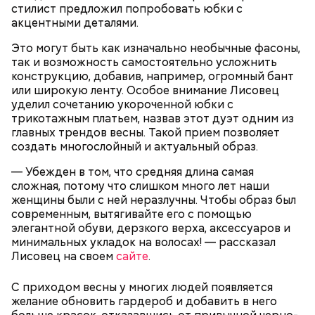
стилист предложил попробовать юбки с
акцентными деталями.
Это могут быть как изначально необычные фасоны,
кабачок;
так и возможность самостоятельно усложнить
брынза;
конструкцию, добавив, например, огромный бант
растительное масло;
или широкую ленту. Особое внимание Лисовец
помидоры черри либо грунтовые.
уделил сочетанию укороченной юбки с
трикотажным платьем, назвав этот дуэт одним из
День малины со сливками
главных трендов весны. Такой прием позволяет
создать многослойный и актуальный образ.
— Убежден в том, что средняя длина самая
сложная, потому что слишком много лет наши
беременным, кормящим женщинам;
женщины были с ней неразлучны. Чтобы образ был
людям с ослабленной иммунной системой;
современным, вытягивайте его с помощью
пожилым;
элегантной обуви, дерзкого верха, аксессуаров и
детям.
минимальных укладок на волосах! — рассказал
Лисовец на своем
сайте
.
С приходом весны у многих людей появляется
желание обновить гардероб и добавить в него