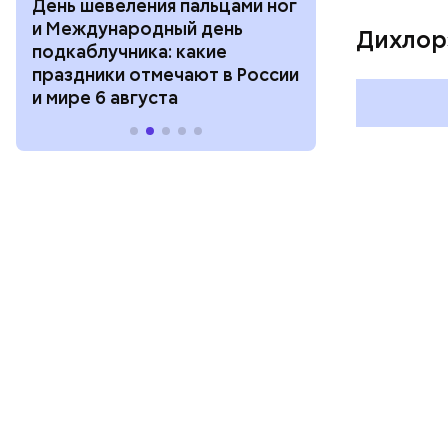
День шевеления пальцами ног
День разгля
и Международный день
горизонта и 
Дихлор
подкаблучника: какие
курсанта: ка
праздники отмечают в России
отмечают в Р
и мире 6 августа
августа