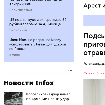
техпричинам
Арест 
Происшествия
ЦБ поднял курс доллара выше 82
рублей впервые за 4,5 месяца
Экономика
Подсы
Илон Маск не разрешил Киеву
приго
использовать Starlink для ударов
по России
отрав
В мире
Видео: пре
Александр
Сюжет:
Экск
Новости Infox
Все начал
больницу 
поставить
Россельхознадзор нанес
ОТРАВЛЕ
направили
по Армении новый удар
сильнодей
СЛЕДСТВ