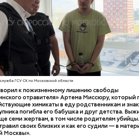
супругов случайно. То же самое вещество нашли в 
з квартиры пострадавших.
служба ГСУ СК по Московской области
оворил к пожизненному лишению свободы
инского отравителя» Артема Миссюру, который 
ствующие химикаты в еду родственникам и знак
упника погибла его бабушка и друг детства. Выж
ще семи жертвам, в том числе родителям убийцы.
равил своих близких и как его судили — в матер
й Москвы».