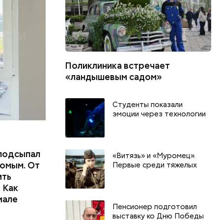
еде,
Поликлиника встречает
«ландышевым садом»
Студенты показали
эмоции через технологии
подсыпал
«Витязь» и «Муромец».
омым. От
Первые среди тяжелых
ить
 Как
иале
Пенсионер подготовил
выставку ко Дню Победы