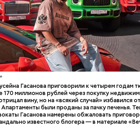
расследование. В квартире потерпевших установ
амеру видеонаблюдения. На записи попал 25-летн
их Артем Миссюра, который тайно приходил в кв
отчима и подсыпал им в еду химикаты. Также отра
его младшая сестра.
ти
усейна Гасанова приговорили к четырем годам т
 170 миллионов рублей через покупку недвижим
трицал вину, но на «всякий случай» избавился о
 Апартаменты были проданы за пачку печенья. Те
вокаты Гасанова намерены обжаловать приговор.
андально известного блогера — в материале «В
ay
deo