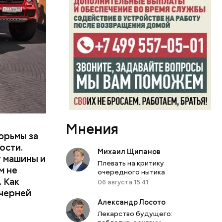
или
ий сын
артиру
вленную
Мнения
юрьмы за
ости.
Михаил Щипанов
т машины и
Плевать на критику
м не
очередного нытика
 Как
06 августа 15:41
ечерней
Александр Лосото
Лекарство будущего: