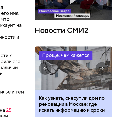
ся
его имя.
, что
ов
ккаунт на
Новости СМИ2
блей. Эти
ственными
нности и
Проще, чем кажется
сти к
рили его
 наличии
ли
илье и тем
 100 тысяч
Как узнать, снесут ли дом по
дарства при
реновации в Москве: где
 на
25
ии: кто может
искать информацию и сроки
твии
 какие нужны