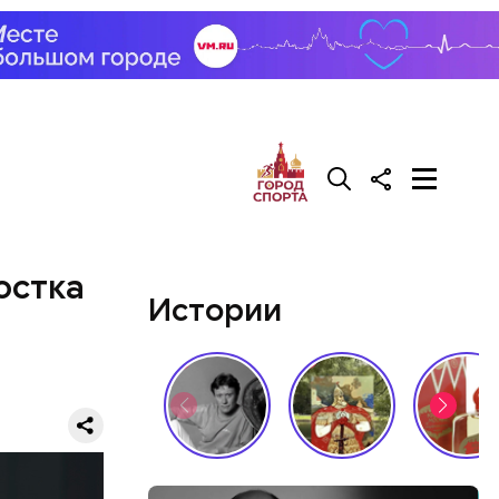
у. А чтобы
, Гасанов
о
покупал
остка
Истории
й молодой
газине. 13
бленной,
оме
, а