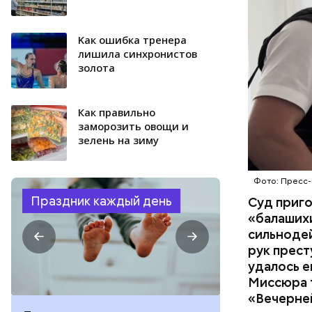
организм 
изъятой и
Kак ошибка тренера
лишила синхронистов
золота
Как правильно
заморозить овощи и
зелень на зиму
Фото: Пресс-
Праздник каждый день
Суд приг
«балаших
сильнодей
рук прест
удалось е
Миссюра т
«Вечерне