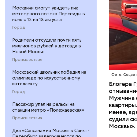
Москвичи смогут увидеть пик
метеорного потока Персеиды в
ночь с 12 на 13 августа
Город
Началось 
Родители отсудили почти пять
миллионов рублей у детсада в
скрытую к
Новой Москве
потерпевш
Происшествия
матери и 
пищу ела 
Московский школьник победил на
Фото: Соцсе
олимпиаде по искусственному
Блогера Г
интеллекту
отмывание
Город
Мужчина о
Пассажир упал на рельсы на
квартиры.
станции метро «Полежаевская»
менее, ад
Происшествия
судили ск
Pl
Москвы».
Два «Сапсана» из Москвы в Санкт-
Vi
Петербург задерживаются по