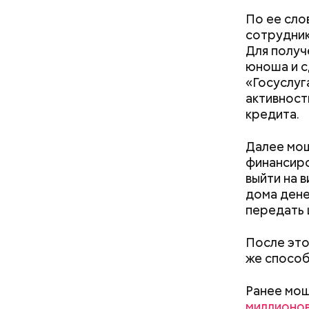
По ее сло
Кто ещ
сотрудник
Для получе
Следовате
юноша и с
уклонился
«Госуслуг
деньги он
активност
счетами.
кредита.
Далее мош
финансиро
выйти на 
дома дене
передать 
После это
же способ
Ранее мош
миллионо