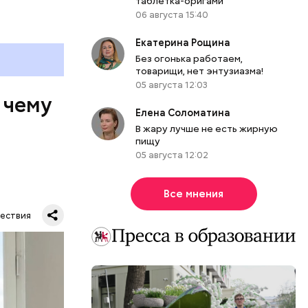
таблетка-оригами
06 августа 15:40
Екатерина Рощина
Без огонька работаем,
товарищи, нет энтузиазма!
05 августа 12:03
 чему
Елена Соломатина
В жару лучше не есть жирную
пищу
05 августа 12:02
Все мнения
ествия
тную
гли
ших
пасть в