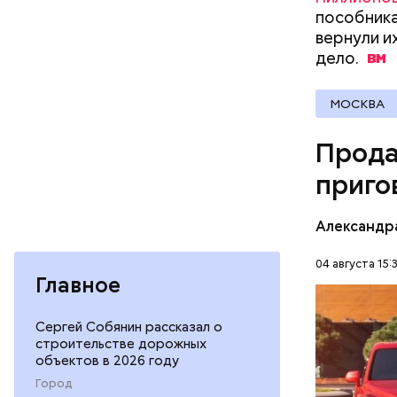
пособника
вернули и
дело.
Молодого 
что плани
МОСКВА
посчитали
которая в
Прода
дней Мисс
приго
Фото: База
Александр
04 августа 15:
Главное
В мае 202
Гусейна Г
Сергей Собянин рассказал о
неуплате 
строительстве дорожных
НАЛОГИ
размере. 
объектов в 2026 году
ГАСАН ГУ
Город