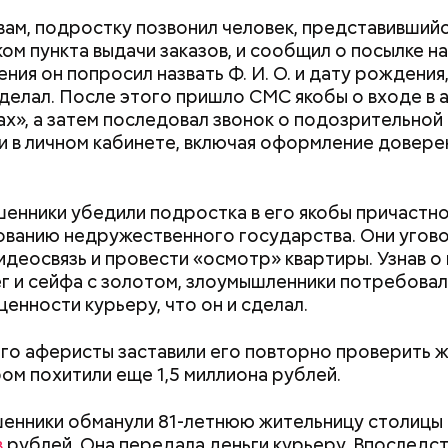
вам, подростку позвонил человек, представивший
е был жертвой Миссюры
ом пункта выдачи заказов, и сообщил о посылке на 
ния он попросил назвать Ф. И. О. и дату рождения
ли считали, что в период с 2019 по 2021 год Гасан
делал. После этого пришло СМС якобы о входе в а
 от уплаты налогов на более чем 170 миллионов ру
ах», а затем последовал звонок о подозрительной
 якобы распределил между родственниками и соб
и в личном кабинете, включая оформление довере
енники убедили подростка в его якобы причастно
ванию недружественного государства. Они угово
видеосвязь и провести «осмотр» квартиры. Узнав о
г и сейфа с золотом, злоумышленники потребова
ценности курьеру, что он и сделал.
го аферисты заставили его повторно проверить ж
ом похитили еще 1,5 миллиона рублей.
Как поменять батареи дома и
Как получить до
не получить штраф
рублей от госу
енники обманули 81-летнюю жительницу столицы
трудной ситуац
в
рублей. Она передала деньги курьеру. Впоследс
претендовать и