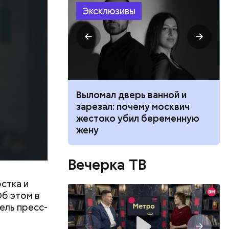
 нее
ществлял
Эксклюзивы
размещения
ов часть
 различных
 получал
 на
в
ником
Выломал дверь ванной и
 маникюра в
зарезал: почему москвич
026
жестоко убил беременную
жену
Вечерка ТВ
стка и
Об этом в
ель пресс-