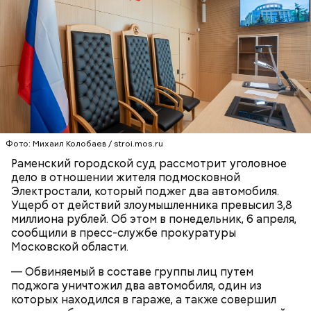
недоброжелатели
.
Play
Video
Блогеру грозило до семи лет лишения свободы.
Фото: Михаил Колобаев / stroi.mos.ru
Раменский городской суд рассмотрит уголовное
дело в отношении жителя подмосковной
Электростали, который поджег два автомобиля.
Видео: пресс-служба ГСУ СК по Московской области
Ущерб от действий злоумышленника превысил 3,8
миллиона рублей. Об этом в понедельник, 6 апреля,
сообщили в пресс-службе прокуратуры
— Мы съездили за витаминами, вернулись обратно,
Московской области.
поднялись домой. У него ухудшилось самочувствие
через сутки... Его увезли в больницу,
— Обвиняемый в составе группы лиц путем
реанимировали, и там он скончался, — рассказывал
поджога уничтожил два автомобиля, один из
Миссюра на допросе.
которых находился в гараже, а также совершил