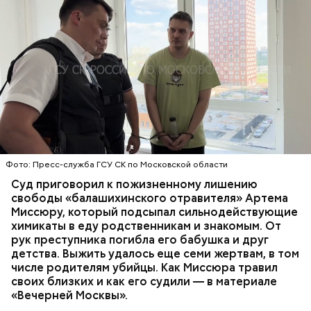
Все началось в июне, когда двое супругов
Видео: пресс-служба ГСУ СК по Московской области
обратились в местную больницу с жалобами на
плохое самочувствие. Врачи не смогли поставить
им точный диагноз, после чего анализы
потерпевших направили на экспертизу. В них
ОТРАВЛЕНИЯ
БАЛАШИХА
РОДИТЕЛИ
специалисты обнаружили сильнодействующий
СЛЕДСТВЕННЫЙ КОМИТЕТ
ЭКСПЕРТИЗЫ
химикат дихлорэтан, который не мог попасть в
организм супругов случайно. То же самое вещество
нашли в еде, изъятой из квартиры пострадавших.
Фото: Пресс-служба ГСУ СК по Московской области
Суд приговорил к пожизненному лишению
свободы «балашихинского отравителя» Артема
Миссюру, который подсыпал сильнодействующие
химикаты в еду родственникам и знакомым. От
рук преступника погибла его бабушка и друг
детства. Выжить удалось еще семи жертвам, в том
числе родителям убийцы. Как Миссюра травил
своих близких и как его судили — в материале
«Вечерней Москвы».