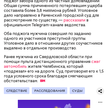
поджог забора одного из частных домовладений.
Общая сумма причиненного потерпевшим ущерба
составила более 3,8 миллиона рублей. Уголовное
Родственники обналичивали деньги и возвращали
дело направлено в Раменский городской суд для
их Гасанову. А чтобы пользоваться деньгами и не
рассмотрения по существу, —
рассказали
в
вызвать подозрений у налоговой, Гасанов либо
официальном Telegram-канале ведомства.
распределял их между еще несколькими счетами,
либо
покупал на них квартиры
.
Оба поджога мужчина совершил по заданию
одного из участников преступной группы.
Уголовное дело в отношении других соучастников
выделено в отдельное производство.
Следующим подопытным стал друг детства
Миссюры Константин. 3 февраля того же года,
Ранее мужчина из Свердловской области при
когда молодые люди ехали вместе в машине,
помощи пульта дистанционного управления
сжег
— Гасанов, являясь индивидуальным
подозреваемый угостил приятеля морсом с
автомобиль
жителя Челябинска, который
предпринимателем, осуществлял
этиленгликолем. Через два дня Константин умер в
«подрезал» его на дороге. Суд приговорил его к 1,5
предпринимательскую деятельность в области
больнице.
года условного срока благодаря смягчающим
продажи и размещения рекламы в социальных
обстоятельствам.
сетях. С целью сокрытия своих доходов часть
денежных средств от спонсоров розыгрышей,
покупателей различных мотивационных курсов и
СЛЕДСТВИЕ
РАССЛЕДОВАНИЯ
СУДЫ
прогнозов ставок на спорт Гасанов получал на
свои личные лицевые счета как физического лица, а
также на подконтрольные родственникам лицевые