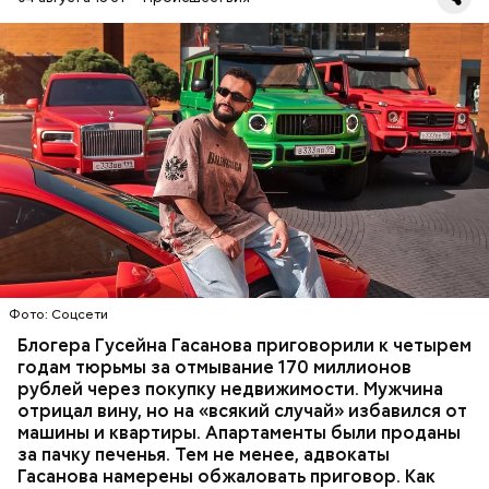
Фото: База розыска МВД РФ
В мае 2025 года МВД РФ объявило в
международный розыск
блогера Гусейна Гасанова.
В его отношении возбудили уголовное дело о
неуплате налогов и легализации преступных
доходов в особо крупном размере. В тот же день
НАЛОГИ
ПОИСК ЛЮДЕЙ
ДЕНЬГИ
МВД
мужчину
заочно арестовали
.
ГАСАН ГУСЕЙНОВ
Молодого человека задержали. На первом же
Фото: Соцсети
допросе он признался, что планировал отравить
только отчима. Тогда следователи посчитали, что
Блогера Гусейна Гасанова приговорили к четырем
мотивом преступления была квартира родителей,
годам тюрьмы за отмывание 170 миллионов
которая в случае их смерти перешла бы сыну. Но
рублей через покупку недвижимости. Мужчина
спустя несколько дней Миссюра заявил, что ранее
отрицал вину, но на «всякий случай» избавился от
уже травил других людей.
машины и квартиры. Апартаменты были проданы
за пачку печенья. Тем не менее, адвокаты
Гасанова намерены обжаловать приговор. Как