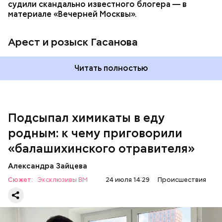
судили скандально известного блогера — в
материале «Вечерней Москвы».
Арест и розыск Гасанова
Началось расследование. В квартире потерпевших
Читать полностью
установили скрытую камеру видеонаблюдения. На
записи попал 25-летний сын потерпевших Артем
Миссюра, который тайно приходил в квартиру
матери и отчима и подсыпал им в еду химикаты.
Подсыпал химикаты в еду
Также отравленную пищу ела его младшая сестра.
родным: к чему приговорили
«балашихинского отравителя»
Play
Александра Зайцева
Video
Сюжет:
Эксклюзивы ВМ
24 июля 14:29
Происшествия