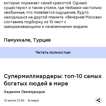
которых поражает своей красотой. Однако
существуют и такие уголки, где пейзажи настолько
необычные, что появляется ощущение, будто
находишься на другой планете. «Вечерняя Москва»
составила подборку из 10 мест с
Подход Ортеги окупил себя, и Zara со временем
завораживающими и «внеземными» видами.
стала популярна во всей Европе и США, а потом и
во всем мире. Кроме того, Inditex принадлежат
Pull&Bear, Massimo Dutti, Bershka, Stradivarius и
Памуккале, Турция
другие популярные бренды. Бизнесмен сейчас на
пенсии, но при этом продолжает контролировать
акции своей компании. Его состояние оценивается
Читать полностью
примерно в 148 миллиардов долларов.
Супермиллиардеры: топ-10 самых
богатых людей в мире
Хаджили Овезмурадов
Амансио Ортега — испанский бизнесмен, который
начинал с работы в магазине и сумел построить
10 июля 12:40
В мире
собственную компанию Inditex, владеющую