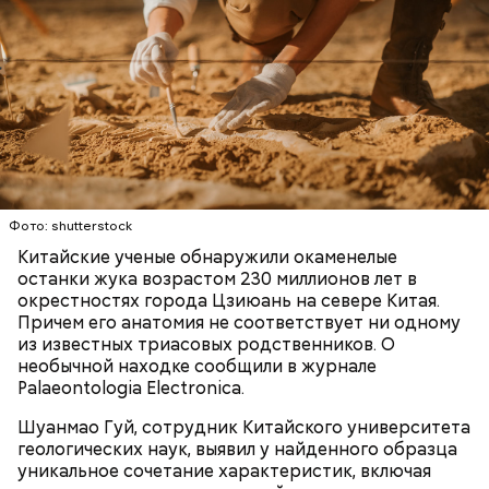
МГУ, а мать была научным сотрудником в
Институте нефти и газа. Когда Сергею было шесть
лет, семья иммигрировала в США.
К тому же здесь водятся редкие виды животных и
других растений, которых в мире больше нигде не
встретить. На Сокотре также есть горы,
известняковое плато и прибрежные равнины,
которые дополняют «внеземную» атмосферу.
Фото: shutterstock
Китайские ученые обнаружили окаменелые
останки жука возрастом 230 миллионов лет в
окрестностях города Цзиюань на севере Китая.
Причем его анатомия не соответствует ни одному
из известных триасовых родственников. О
необычной находке сообщили в журнале
Фото: World Economic Forum / CC BY-NC-SA 2.0
Palaeontologia Electronica.
Шуанмао Гуй, сотрудник Китайского университета
Главная особенность острова Сокотра —
геологических наук, выявил у найденного образца
драконовые деревья, которые растут только здесь.
уникальное сочетание характеристик, включая
Внешне они напоминают большие грибы, а