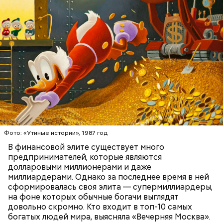
многими всемирно известными брендами одежды.
Первоначально это была сеть магазинов Zara,
которая по задумке делала качественную и
стильную одежду по доступным ценам.
БОГАТСТВО
БИЗНЕС
ПРЕДПРИНИМАТЕЛИ
МИЛЛИАРДЕРЫ
ДЕНЬГИ
Фото: «Утиные истории», 1987 год
В финансовой элите существует много
предпринимателей, которые являются
долларовыми миллионерами и даже
Фото: Shutterstock
миллиардерами. Однако за последнее время в ней
сформировалась своя элита — супермиллиардеры,
на фоне которых обычные богачи выглядят
довольно скромно. Кто входит в топ-10 самых
богатых людей мира, выясняла «Вечерняя Москва».