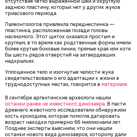
отсутствие четко выраженной шеи и округлую
драконовыми их называют из-за красного цвета
заднюю пластину, которых нет у других жуков
смолы, которую местные жители сравнивают с
триасового периода.
Сергей Брин
кровью дракона. Они же используют ее в
медицинских целях и красят ей ткань и волосы.
Палеонтологов привлекла переднеспинка —
пластинка, расположенная позади головы
насекомого. Этот щиток оказался простым и
круглым, в то время как родственные формы имели
более крутые боковые линии, прямые края или хотя
бы шесть рядов отверстий на затвердевших
надкрыльях.
Уплощенное тело и изогнутые челюсти жука
свидетельствовали о его адаптации к жизни в
труднодоступных местах, говорится в
материале
.
В сентябре аргентинские археологи нашли
Он находился на посту менеджера, занимался
останки ранее не известного динозавра
. В пасти
наймом персонала и продажей продуктов. В 2000
Фото: Shutterstock
древнего животного исследователи обнаружили
году Балмер сменил Билла Гейтса на посту
кость крокодила, которая помогла датировать
генерального директора. Им он оставался до 2014
возраст находки примерно 66 миллионами лет.
года, после чего ушел с поста, но остался
Позднее эксперты выяснили, что они нашли
держателем акций компании. Сейчас его состояние
останки нового вида динозавров, которому дали