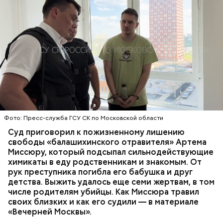
Все началось в июне, когда двое супругов
Видео: пресс-служба ГСУ СК по Московской области
обратились в местную больницу с жалобами на
плохое самочувствие. Врачи не смогли поставить
им точный диагноз, после чего анализы
потерпевших направили на экспертизу. В них
ОТРАВЛЕНИЯ
БАЛАШИХА
РОДИТЕЛИ
специалисты обнаружили сильнодействующий
СЛЕДСТВЕННЫЙ КОМИТЕТ
ЭКСПЕРТИЗЫ
химикат дихлорэтан, который не мог попасть в
организм супругов случайно. То же самое вещество
нашли в еде, изъятой из квартиры пострадавших.
Фото: Пресс-служба ГСУ СК по Московской области
Суд приговорил к пожизненному лишению
свободы «балашихинского отравителя» Артема
Миссюру, который подсыпал сильнодействующие
химикаты в еду родственникам и знакомым. От
рук преступника погибла его бабушка и друг
детства. Выжить удалось еще семи жертвам, в том
числе родителям убийцы. Как Миссюра травил
своих близких и как его судили — в материале
«Вечерней Москвы».