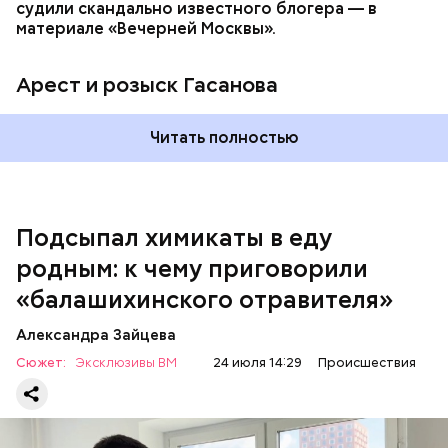
судили скандально известного блогера — в
материале «Вечерней Москвы».
Арест и розыск Гасанова
Началось расследование. В квартире потерпевших
Читать полностью
установили скрытую камеру видеонаблюдения. На
записи попал 25-летний сын потерпевших Артем
Миссюра, который тайно приходил в квартиру
матери и отчима и подсыпал им в еду химикаты.
Подсыпал химикаты в еду
Также отравленную пищу ела его младшая сестра.
родным: к чему приговорили
«балашихинского отравителя»
Play
Александра Зайцева
Video
Сюжет:
Эксклюзивы ВМ
24 июля 14:29
Происшествия