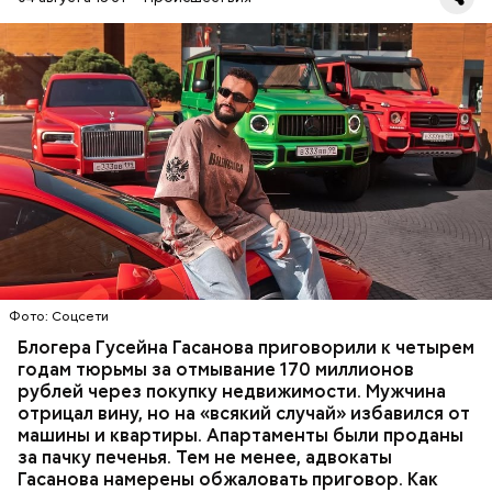
Фото: База розыска МВД РФ
В мае 2025 года МВД РФ объявило в
международный розыск
блогера Гусейна Гасанова.
В его отношении возбудили уголовное дело о
неуплате налогов и легализации преступных
доходов в особо крупном размере. В тот же день
НАЛОГИ
ПОИСК ЛЮДЕЙ
ДЕНЬГИ
МВД
мужчину
заочно арестовали
.
ГАСАН ГУСЕЙНОВ
Молодого человека задержали. На первом же
Фото: Соцсети
допросе он признался, что планировал отравить
только отчима. Тогда следователи посчитали, что
Блогера Гусейна Гасанова приговорили к четырем
мотивом преступления была квартира родителей,
годам тюрьмы за отмывание 170 миллионов
которая в случае их смерти перешла бы сыну. Но
рублей через покупку недвижимости. Мужчина
спустя несколько дней Миссюра заявил, что ранее
отрицал вину, но на «всякий случай» избавился от
уже травил других людей.
машины и квартиры. Апартаменты были проданы
за пачку печенья. Тем не менее, адвокаты
Гасанова намерены обжаловать приговор. Как