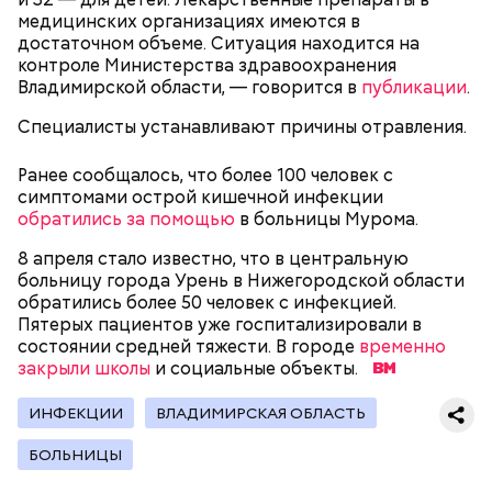
медицинских организациях имеются в
достаточном объеме. Ситуация находится на
Родственники обналичивали деньги и возвращали
контроле Министерства здравоохранения
их Гасанову. А чтобы пользоваться деньгами и не
Владимирской области, — говорится в
публикации
.
вызвать подозрений у налоговой, Гасанов либо
распределял их между еще несколькими счетами,
Специалисты устанавливают причины отравления.
либо
покупал на них квартиры
.
Ранее сообщалось, что более 100 человек с
симптомами острой кишечной инфекции
обратились за помощью
в больницы Мурома.
Следующим подопытным стал друг детства
Миссюры Константин. 3 февраля того же года,
8 апреля стало известно, что в центральную
когда молодые люди ехали вместе в машине,
больницу города Урень в Нижегородской области
— Гасанов, являясь индивидуальным
подозреваемый угостил приятеля морсом с
обратились более 50 человек с инфекцией.
предпринимателем, осуществлял
этиленгликолем. Через два дня Константин умер в
Пятерых пациентов уже госпитализировали в
предпринимательскую деятельность в области
больнице.
состоянии средней тяжести. В городе
временно
продажи и размещения рекламы в социальных
закрыли школы
и социальные объекты.
сетях. С целью сокрытия своих доходов часть
денежных средств от спонсоров розыгрышей,
покупателей различных мотивационных курсов и
ИНФЕКЦИИ
ВЛАДИМИРСКАЯ ОБЛАСТЬ
прогнозов ставок на спорт Гасанов получал на
БОЛЬНИЦЫ
свои личные лицевые счета как физического лица, а
также на подконтрольные родственникам лицевые