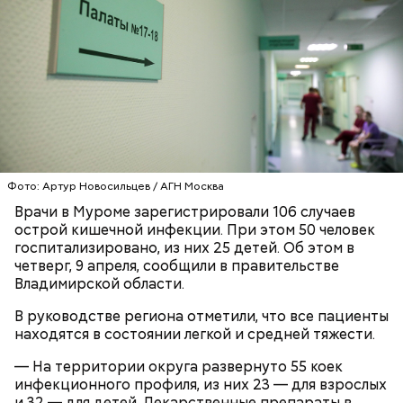
недоброжелатели
.
Play
Video
Блогеру грозило до семи лет лишения свободы.
Фото: Артур Новосильцев / АГН Москва
Врачи в Муроме зарегистрировали 106 случаев
острой кишечной инфекции. При этом 50 человек
госпитализировано, из них 25 детей. Об этом в
Видео: пресс-служба ГСУ СК по Московской области
четверг, 9 апреля, сообщили в правительстве
Владимирской области.
— Мы съездили за витаминами, вернулись обратно,
В руководстве региона отметили, что все пациенты
поднялись домой. У него ухудшилось самочувствие
находятся в состоянии легкой и средней тяжести.
через сутки... Его увезли в больницу,
реанимировали, и там он скончался, — рассказывал
— На территории округа развернуто 55 коек
Миссюра на допросе.
инфекционного профиля, из них 23 — для взрослых
и 32 — для детей. Лекарственные препараты в