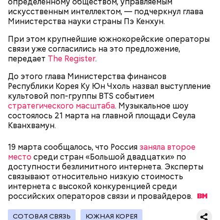
определенному обществом, управляемым
медицинских целях и красят ей ткань и волосы.
искусственным интеллектом, — подчеркнул глава
Министерства науки страны Пэ Кенхун.
При этом крупнейшие южнокорейские операторы
связи уже согласились на это предложение,
передает
The Register
.
До этого глава Министерства финансов
Республики Корея Ку Юн Чхоль назвал выступление
культовой поп-группы BTS событием
стратегического масштаба
. Музыкальное шоу
состоялось 21 марта на главной площади Сеула
Кванхвамун.
Он находился на посту менеджера, занимался
наймом персонала и продажей продуктов. В 2000
Фото: Shutterstock
19 марта сообщалось, что Россия
заняла второе
году Балмер сменил Билла Гейтса на посту
место
среди стран «Большой двадцатки» по
генерального директора. Им он оставался до 2014
доступности безлимитного интернета. Эксперты
года, после чего ушел с поста, но остался
связывают относительно низкую стоимость
держателем акций компании. Сейчас его состояние
интернета с высокой конкуренцией среди
оценивается в 126 миллиардов долларов.
российских операторов связи и
провайдеров.
Остров Сокотра, Йемен
СОТОВАЯ СВЯЗЬ
ЮЖНАЯ КОРЕЯ