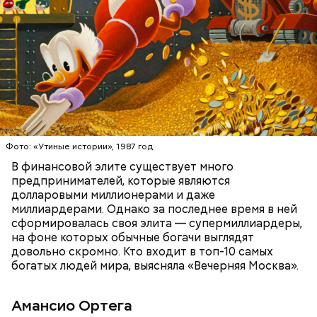
стильную одежду по доступным ценам.
БОГАТСТВО
БИЗНЕС
ПРЕДПРИНИМАТЕЛИ
МИЛЛИАРДЕРЫ
ДЕНЬГИ
Фото: «Утиные истории», 1987 год
В финансовой элите существует много
предпринимателей, которые являются
долларовыми миллионерами и даже
Фото: Shutterstock
миллиардерами. Однако за последнее время в ней
сформировалась своя элита — супермиллиардеры,
на фоне которых обычные богачи выглядят
довольно скромно. Кто входит в топ-10 самых
богатых людей мира, выясняла «Вечерняя Москва».
Амансио Ортега