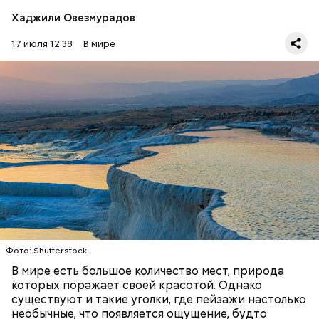
Хаджили Овезмурадов
17 июля 12:38
В мире
Фото: Shutterstock
Термальные источники Памуккале в Турции
выглядят так, будто они сделаны изо льда, но на
самом деле они состоят из отложений известняка.
Горячие источники, насыщенные кальцием,
Стив Балмер
тысячелетиями создавали эти ступенчатые
ПРИРОДА
ПЛАНЕТА ЗЕМЛЯ
ТУРИЗМ
бассейны. Сейчас это одна из самых известных
достопримечательностей в Турции.
Фото: Shutterstock
В мире есть большое количество мест, природа
которых поражает своей красотой. Однако
существуют и такие уголки, где пейзажи настолько
необычные, что появляется ощущение, будто