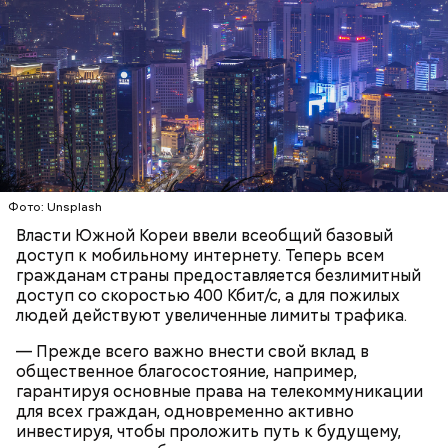
К тому же здесь водятся редкие виды животных и
других растений, которых в мире больше нигде не
встретить. На Сокотре также есть горы,
известняковое плато и прибрежные равнины,
которые дополняют «внеземную» атмосферу.
Фото: Unsplash
Власти Южной Кореи ввели всеобщий базовый
доступ к мобильному интернету. Теперь всем
гражданам страны предоставляется безлимитный
Фото: World Economic Forum / CC BY-NC-SA 2.0
доступ со скоростью 400 Кбит/с, а для пожилых
людей действуют увеличенные лимиты трафика.
Главная особенность острова Сокотра —
— Прежде всего важно внести свой вклад в
драконовые деревья, которые растут только здесь.
общественное благосостояние, например,
Внешне они напоминают большие грибы, а
гарантируя основные права на телекоммуникации
драконовыми их называют из-за красного цвета
для всех граждан, одновременно активно
смолы, которую местные жители сравнивают с
инвестируя, чтобы проложить путь к будущему,
Сергей Брин
кровью дракона. Они же используют ее в