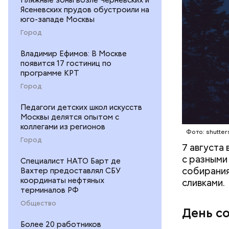
Ясеневских прудов обустроили на
юго-западе Москвы
кабачок
Город
петрушк
чеснок;
Владимир Ефимов: В Москве
оливков
появится 17 гостиниц по
программе КРТ
соль.
Город
Педагоги детских школ искусств
Москвы делятся опытом с
коллегами из регионов
Фото: shutter
Город
7 августа
с разными
Cпециалист НАТО Барт де
собирания
Вахтер предоставлял СБУ
координаты нефтяных
сливками.
терминалов РФ
Общество
День с
Более 20 работников