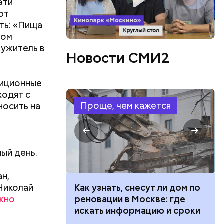
эти
ют
ть: «Пища
ном
лужитель в
Новости СМИ2
диционные
ходят с
Проще, чем кажется
носить на
ный день.
ан,
Николай
 100 тысяч
Как узнать, снесут ли дом по
жно
дарства при
реновации в Москве: где
ии: кто может
искать информацию и сроки
 какие нужны