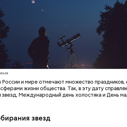
;
а;
ое масло;
stock
 в России и мире отмечают множество праздников, 
 сферами жизни общества. Так, в эту дату справля
 звезд, Международный день холостяка и День ма
обирания звезд