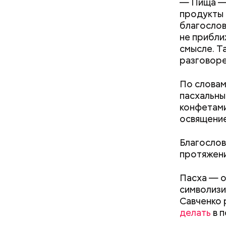
— Пища — 
продукты 
благослов
не приближ
смысле. Т
разговор
По словам
пасхальны
конфетами
освящение
Междун
Благослов
протяжени
Пасха — о
символизи
Савченко 
делать
в п