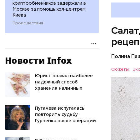
криптообменников задержали в
Москве за помощь кол-центрам
Киева
Происшествия
Салат
рецеп
Полина Па
Новости Infox
Ингредие
Сюжеты:
Экс
Юрист нaзвал наиболее
ЕДА
надежный способ
хранения наличных
Пугачева испугалась
повторить судьбу
Гурченко после операции