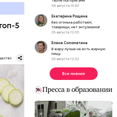
таблетка-оригами
06 августа 15:40
Екатерина Рощина
Без огонька работаем,
топ-5
товарищи, нет энтузиазма!
05 августа 12:03
Елена Соломатина
В жару лучше не есть жирную
пищу
щество
05 августа 12:02
Все мнения