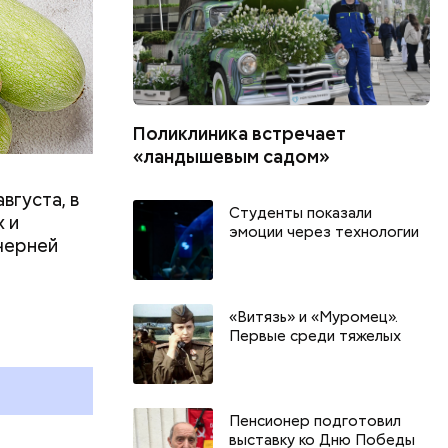
Поликлиника встречает
«ландышевым садом»
вгуста, в
Студенты показали
 и
эмоции через технологии
черней
День арбуза и День поцелуев
День собира
с зеркалом: какие праздники
Международ
«Витязь» и «Муромец».
Первые среди тяжелых
и
отмечают в России и мире 3
холостяка: 
августа
отмечают в 
августа
Пенсионер подготовил
выставку ко Дню Победы