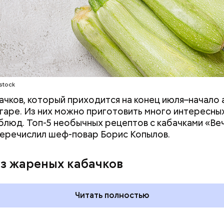
stock
ачков, который приходится на конец июля–начало а
гаре. Из них можно приготовить много интересных
блюд. Топ-5 необычных рецептов с кабачками «Ве
еречислил шеф-повар Борис Копылов.
дывания
День качания на качелях и
День пьяного
День шампанского: какие
из жареных кабачков
кие праздники
праздники отмечают в Росси
оссии и мире 5
и мире 4 августа
Читать полностью