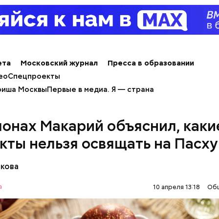
алины со сливками
ета
Московский журнал
Пресса в образовании
ео
Спецпроекты
иша Москвы
Первые в медиа. Я — страна
онах Макарий объяснил, каки
нты:
кты нельзя освящать на Пасху
акова
а
10 апреля 13:18
Об