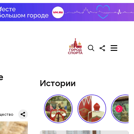
е
Истории
щество