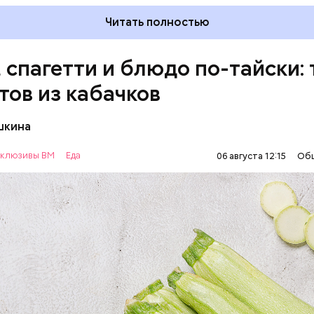
Читать полностью
, спагетти и блюдо по-тайски: 
тов из кабачков
шкина
нты:
клюзивы ВМ
Еда
06 августа 12:15
Об
ОВОЩИ
РЕЦЕПТЫ