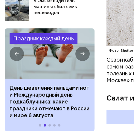
В Омске водитель
машины сбил семь
пешеходов
Праздник каждый день
Фото: Shutter
Сезон каб
самом раз
полезных 
Москве» п
День шевеления пальцами ног
День разгля
и Международный день
горизонта и 
Салат 
подкаблучника: какие
курсанта: ка
праздники отмечают в России
отмечают в Р
и мире 6 августа
августа