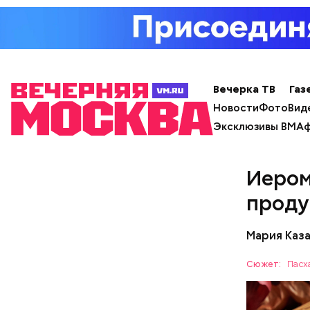
День м
Вечерка ТВ
Газ
Новости
Фото
Вид
Эксклюзивы ВМ
Аф
Иером
Ингредие
проду
Мария Каз
Сюжет:
Пасх