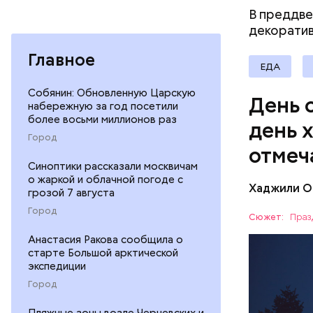
— Кабачки
В преддве
сковороде
декорати
оливковое
Копылов.
Главное
ЕДА
Собянин: Обновленную Царскую
День 
набережную за год посетили
более восьми миллионов раз
день 
Город
отмеч
Синоптики рассказали москвичам
о жаркой и облачной погоде с
Хаджили О
грозой 7 августа
День соби
Город
Персеиды,
Сюжет:
Праз
любители 
ЕДА
Анастасия Ракова сообщила о
местность
старте Большой арктической
невооруже
АСТРОНО
экспедиции
Город
Пляжные зоны возле Черневских и