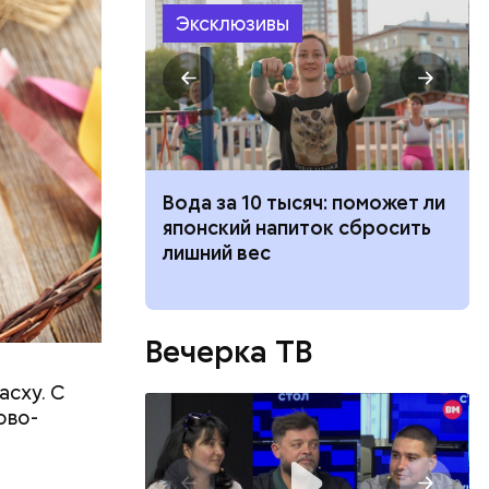
Эксклюзивы
ятся со
ы и
пока это
будут
ка: какие
Вода за 10 тысяч: поможет ли
жатся в
японский напиток сбросить
 ли ее есть
лишний вес
Вечерка ТВ
асху. С
ово-