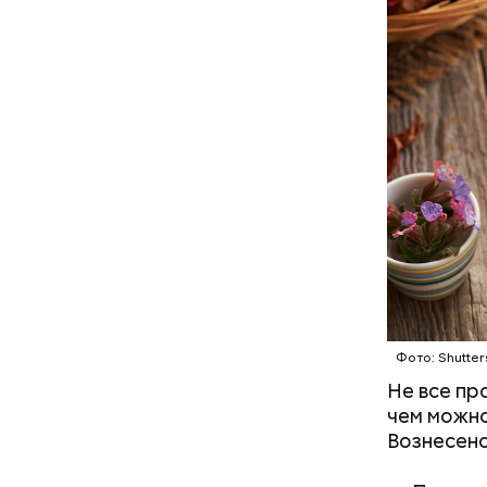
В Междуна
своими др
проводят 
возможно,
холостяка
Фото: Shutter
Не все пр
чем можно
Спагет
Вознесенс