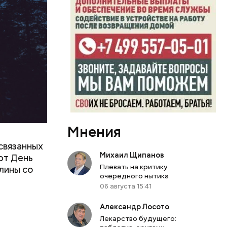
Мнения
связанных
Михаил Щипанов
ют День
Плевать на критику
лины со
очередного нытика
06 августа 15:41
Александр Лосото
Лекарство будущего: