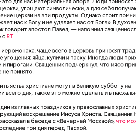
это для нас материальная опора. Люди приносят 
церкви, угощают символически, а для себя получа
ение церкви на эти продукты. Однако стоит помни
ает нас к Богу и не удаляет нас от Бога». В духов
ак говорит апостол Павел, — напомнил священнос
е с
RT
.
 иеромонаха, чаще всего в церковь приносят тра
е угощения: яйца, куличи и пасху. Иногда люди при
 и пирогами. Священник подчеркнул, что мясо при
 не принято.
ародный день холостяка
ить яства христиане могут в Великую субботу на
и всего дня, также это можно сделать и в пасхаль
дин из главных праздников у православных христи
рующий воскрешение Иисуса Христа. Священник 
Как поменять батареи дома и
Как получить до
рассказал в беседе с «Вечерней Москвой»,
что мо
не получить штраф
рублей от госу
оследние три дня перед Пасхой.
трудной ситуац
претендовать и