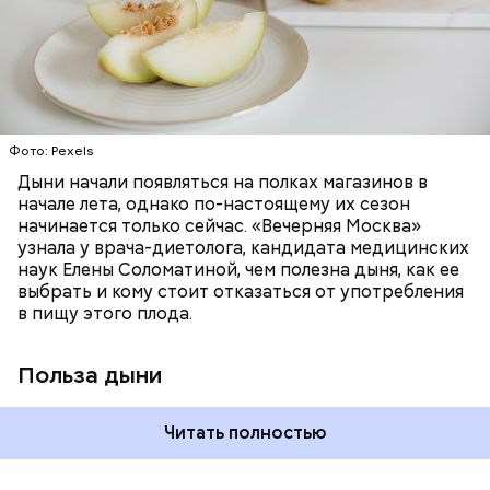
«делает пилинг изнутри», обновляет
минералами. Так, в дыне содержатся:
слизистые оболочки органов. А еще именно
ЗДОРОВЬЕ
ПРАВИЛЬНОЕ ПИТАНИЕ
бета-каротин обеспечивает дыне желтый
ОВОЩИ
ЛЕТО
ФРУКТЫ
цвет;
лютеин и зеаксантин — эти каротиноиды
отлично поддерживают наше зрение;
калий — оказывает мочегонное действие,
Фото: Pexels
поддерживает сердечно-сосудистую
систему и предотвращает скачки давления;
Дыни начали появляться на полках магазинов в
магний — помогает калию и не дает сосудам
начале лета, однако по-настоящему их сезон
спазмироваться.
начинается только сейчас. «Вечерняя Москва»
узнала у врача-диетолога, кандидата медицинских
наук Елены Соломатиной, чем полезна дыня, как ее
выбрать и кому стоит отказаться от употребления
в пищу этого плода.
Польза дыни
Читать полностью