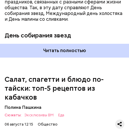
праздников, связанных с разными сферами жизни
общества. Так, в эту дату справляют День
собирания звезд, Международный день холостяка
и День малины со сливками.
кабачок;
петрушка;
День собирания звезд
чеснок;
оливковое масло;
соль.
Читать полностью
Однако диетолог предупредила: не для всех дыня
Салат, спагетти и блюдо по-
может быть полезна. В первую очередь ее стоит
тайски: топ-5 рецептов из
есть с осторожностью людям:
кабачков
Полина Пашкина
Сюжеты:
Эксклюзивы ВМ
Еда
06 августа 12:15
Общество