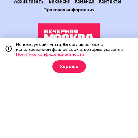
Архив газеты
Вакансии
Команда
Контакты
Правовая информация
Используя сайт vm.ru, Вы соглашаетесь с
использованием файлов cookie, которые указаны в
Политике конфиденциальности
Издание создано при финансовой поддержке Департамента
средств массовой информации и рекламы города Москвы.
Хорошо
На сайте применяются рекомендательные технологии
(информационные технологии предоставления информации
на основе сбора, систематизации и анализа сведений,
относящихся к предпочтениям пользователей сети
«Интернет», находящихся на территории Российской
Федерации).
Сетевое издание "Вечерняя Москва" (18+) зарегистрировано
в Федеральной службе по надзору в сфере связи,
информационных технологий и массовых коммуникаций
(Роскомнадзор). Свидетельство о регистрации ЭЛ № ФС 77 -
90524 от 09.12.2025. Учредитель: АО "Редакция газеты
"Вечерняя Москва". Главный редактор
vm.ru
: Александр
Геннадьевич Глуходедов. Адрес редакции: 127015, г.Москва,
Бумажный пр-д, д. 14, стр. 2. Телефон:
+7(499)557-04-24
. Адрес