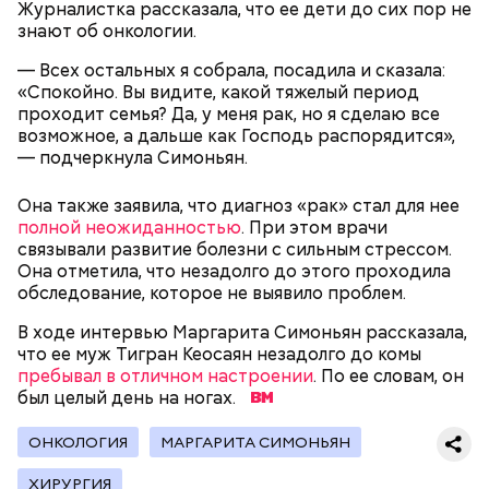
Журналистка рассказала, что ее дети до сих пор не
помидоры черри либо грунтовые.
знают об онкологии.
День малины со сливками
— Всех остальных я собрала, посадила и сказала:
«Спокойно. Вы видите, какой тяжелый период
проходит семья? Да, у меня рак, но я сделаю все
возможное, а дальше как Господь распорядится»,
— подчеркнула Симоньян.
беременным, кормящим женщинам;
людям с ослабленной иммунной системой;
пожилым;
Она также заявила, что диагноз «рак» стал для нее
детям.
полной неожиданностью
. При этом врачи
связывали развитие болезни с сильным стрессом.
Она отметила, что незадолго до этого проходила
обследование, которое не выявило проблем.
В ходе интервью Маргарита Симоньян рассказала,
что ее муж Тигран Кеосаян незадолго до комы
пребывал в отличном настроении
. По ее словам, он
В Международный день холостяка все мужчины
был целый день на ногах.
Ингредиенты:
без пары видятся со своими друзьями, устраивают
вечеринки, играют в видеоигры и проводят время,
ОНКОЛОГИЯ
МАРГАРИТА СИМОНЬЯН
наслаждаясь свободой и независимостью, пока
это возможно, ведь может быть и так, что через год
ХИРУРГИЯ