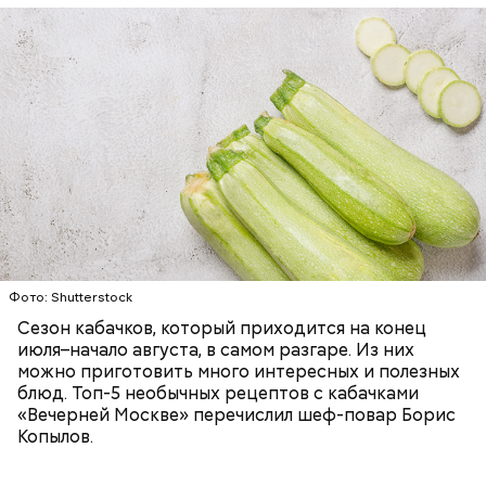
Ингредиенты:
ЕДА
ОВОЩИ
РЕЦЕПТЫ
Фото: Shutterstock
Фото: Shutterstock
Сезон кабачков, который приходится на конец
июля–начало августа, в самом разгаре. Из них
можно приготовить много интересных и полезных
блюд. Топ-5 необычных рецептов с кабачками
Вред дыни
«Вечерней Москве» перечислил шеф-повар Борис
Копылов.