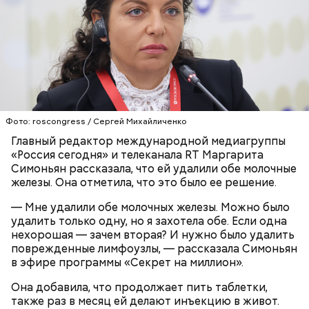
— Кабачки нужно натереть длинными слайсами
(это можно сделать на специальной терке),
День малины со сливками отмечается в США в
похожими на спагетти, и уложить в противень.
честь вкусового сочетания этой ягоды со сливками.
Дальше нужно добавить немного растительного
В этот праздник люди едят не только малину со
масла, соль, а сверху бросить хаотично
сливками, но и другие десерты на основе этих
порезанную брынзу. Затем добавляются помидоры
двух ингредиентов. Их можно купить в магазине
Фото: roscongress / Сергей Михайличенко
черри или грунтовые, — рассказал шеф-повар.
или сделать самостоятельно вместе со своими
Главный редактор международной медиагруппы
родными и близкими.
«Россия сегодня» и телеканала RT Маргарита
Симоньян рассказала, что ей удалили обе молочные
— Там может содержаться огромное количество
железы. Она отметила, что это было ее решение.
нитратов, которое вызовет головокружение,
гипоксию и ухудшение физического состояния, —
— Мне удалили обе молочных железы. Можно было
предостерегла Соломатина.
удалить только одну, но я захотела обе. Если одна
нехорошая — зачем вторая? И нужно было удалить
поврежденные лимфоузлы, — рассказала Симоньян
в эфире программы «Секрет на миллион».
кабачок;
Она добавила, что продолжает пить таблетки,
брынза;
также раз в месяц ей делают инъекцию в живот.
растительное масло;