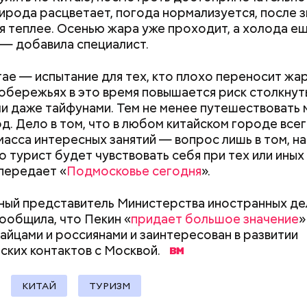
ирода расцветает, погода нормализуется, после 
я теплее. Осенью жара уже проходит, а холода ещ
 — добавила специалист.
тае — испытание для тех, кто плохо переносит жар
Дебошир и «гроза»
Маникюр кокош
обережьях в это время повышается риск столкнут
силовиков: кто такой Роберт
украшу: тренды
нты:
ли даже тайфунами. Тем не менее путешествовать
Гилман, которого просят
Москве летом 2
од. Дело в том, что в любом китайском городе все
освободить США
масса интересных занятий — вопрос лишь в том, н
ародный день бесконечности
 турист будет чувствовать себя при тех или иных
 передает «
Подмосковье сегодня
».
ый представитель Министерства иностранных де
ообщила, что Пекин «
придает большое значение
»
айцами и россиянами и заинтересован в развитии
ских контактов с Москвой.
КИТАЙ
ТУРИЗМ