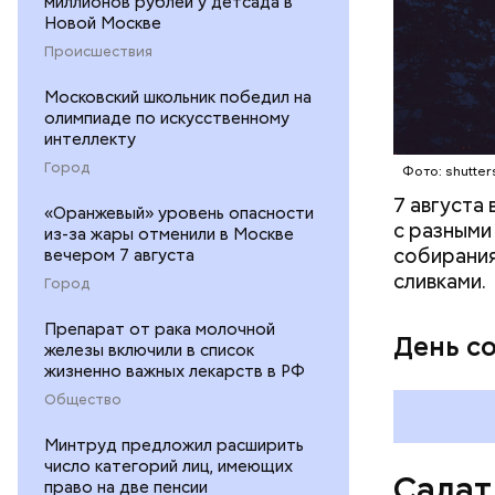
миллионов рублей у детсада в
оливков
Новой Москве
соль.
Происшествия
Московский школьник победил на
олимпиаде по искусственному
интеллекту
Город
Фото: shutter
7 августа
«Оранжевый» уровень опасности
с разными
из-за жары отменили в Москве
собирания
вечером 7 августа
сливками.
Город
Препарат от рака молочной
День с
железы включили в список
жизненно важных лекарств в РФ
Общество
Минтруд предложил расширить
число категорий лиц, имеющих
Салат
право на две пенсии