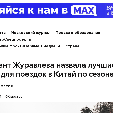
ета
Московский журнал
Пресса в образовании
ео
Спецпроекты
иша Москвы
Первые в медиа. Я — страна
ент Журавлева назвала лучши
 для поездок в Китай по сезон
красов
4
Общество
 нужно натереть длинными слайсами (это можно с
ой терке), похожими на спагетти, и уложить в прот
жно добавить немного растительного масла, соль,