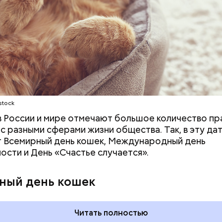
ародный день холостяка
stock
 в России и мире отмечают большое количество пр
 с разными сферами жизни общества. Так, в эту да
 Всемирный день кошек, Международный день
ости и День «Счастье случается».
, порезанные кубиками, нужно легко обжарить на
ный день кошек
. К ним добавляются зелень петрушки, чеснок, сол
 масло. Получается очень вкусно, — поделился р
Читать полностью