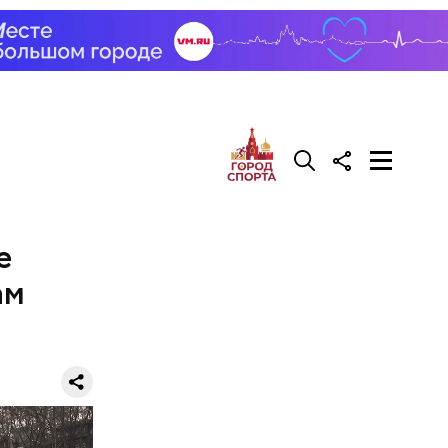
е
ам
делать на
ивень.
 а сверху