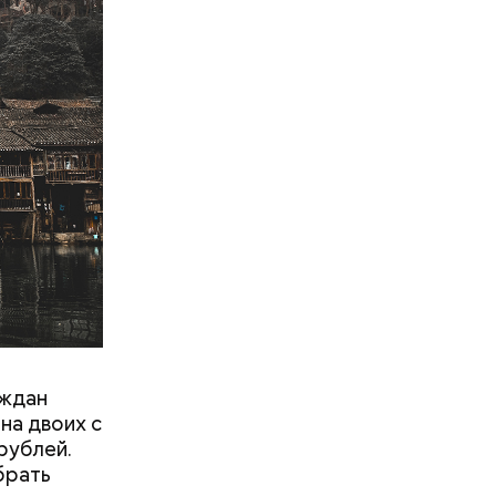
 помидоры
го
ят не
тих двух
аждан
на двоих с
рублей.
брать