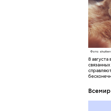
Междун
Фото: shutter
8 августа
связанных
справляют
бесконечн
— Кабачки
Всемир
сковороде
оливковое
Копылов.