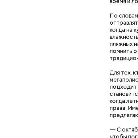
время и л
кабачок
брынза;
По словам
растите
отправлять
Междунар
помидор
когда на 
философ Ж
влажность
похожа на
пляжных н
праздник 
помнить о
философии
традицион
Для тех, 
мегаполис
подходит 
становитс
когда летн
права. Им
предлагаю
День м
— С октяб
чтобы пог