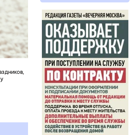
аздников,
ту
ь и
ецептом