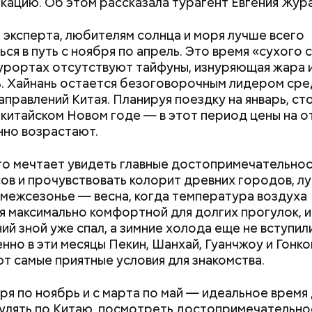
окацию. Об этом рассказала турагент Евгения Жур
;
 эксперта, любителям солнца и моря лучше всего
льное масло;
ся в путь с ноября по апрель. Это время «сухого 
одный день бесконечности придумал американск
ы черри либо грунтовые.
курортах отсутствуют тайфуны, изнуряющая жара 
ан-Пьер Ади Феньо в 1987 году. Так как цифра в
. Хайнань остается безоговорочным лидером сре
 знак бесконечности, то и дата была выбрана «08.0
аправлений Китая. Планируя поездку на январь, ст
организуются тематические лекции по математике
 китайском Новом годе — в этот период цены на о
, а также проводят выставки на тему бесконечнос
но возрастают.
кто мечтает увидеть главные достопримечательно
ов и прочувствовать колорит древних городов, л
межсезонье — весна, когда температура воздуха
я максимально комфортной для долгих прогулок, и
ий зной уже спал, а зимние холода еще не вступили
енно в эти месяцы Пекин, Шанхай, Гуанчжоу и Гонко
т самые приятные условия для знакомства.
алины со сливками
ря по ноябрь и с марта по май — идеальное время 
улять по Китаю, посмотреть достопримечательно