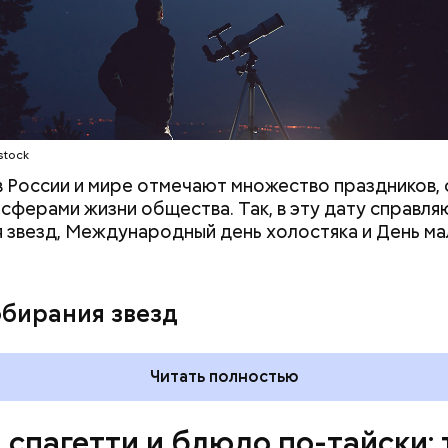
ое масло;
stock
 в России и мире отмечают множество праздников, 
 сферами жизни общества. Так, в эту дату справля
 звезд, Международный день холостяка и День ма
обирания звезд
Читать полностью
, спагетти и блюдо по-тайски: 