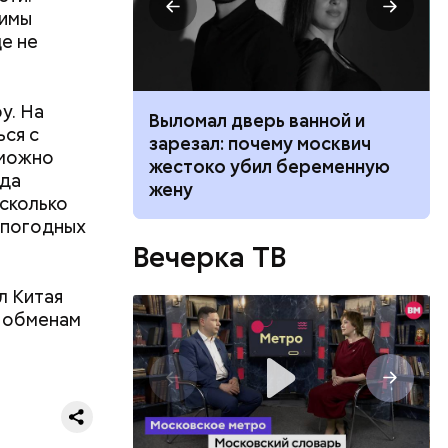
зимы
е не
у. На
ником
Выломал дверь ванной и
ься с
 маникюра в
зарезал: почему москвич
 можно
026
жестоко убил беременную
гда
жену
асколько
 погодных
Вечерка ТВ
л Китая
 обменам