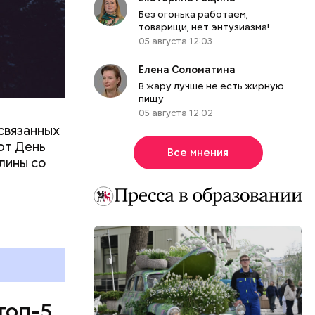
Без огонька работаем,
товарищи, нет энтузиазма!
05 августа 12:03
Елена Соломатина
В жару лучше не есть жирную
пищу
05 августа 12:02
связанных
ют День
Все мнения
лины со
топ-5