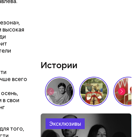
авлева.
сезона»,
ий
и высокая
осемь
ди
8». В этот
оит
 и
тели
ти.
Истории
сти
учше всего
 осень,
 в свои
нг
Эксклюзивы
для того,
сти.