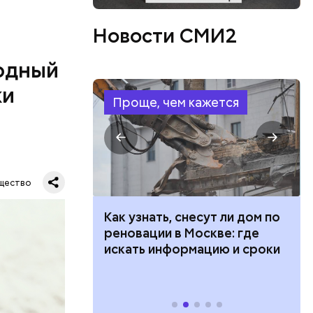
ятся со
ы и
Новости СМИ2
пока это
будут
одный
ки
Проще, чем кажется
дународный
т свою
щество
бимое
ту
 100 тысяч
Как узнать, снесут ли дом по
ачьи
дарства при
реновации в Москве: где
ии: кто может
искать информацию и сроки
 какие нужны