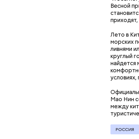
Весной пр
становитс
приходят,
Лето в Ки
морских п
Ингредие
ливнями и
круглый г
найдется 
Междун
комфортно
условиях,
Официальн
Мао Нин с
между кит
туристиче
РОССИЯ