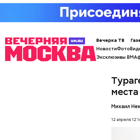
Вечерка ТВ
Газ
Новости
Фото
Вид
Эксклюзивы ВМ
Аф
Тураг
места
Михаил Не
12 апреля 12:1
— Кабачки
специальн
Дальше ну