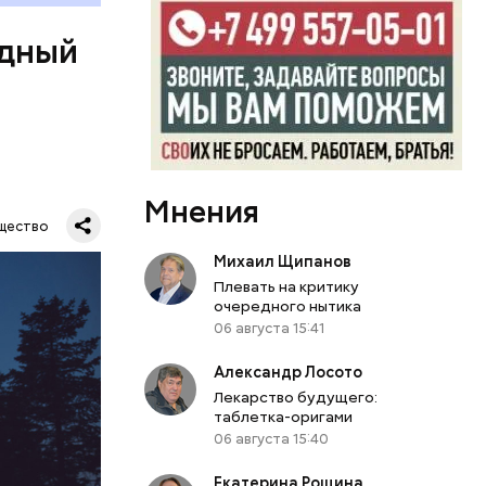
одный
Мнения
Все
щество
род — в
Михаил Щипанов
Плевать на критику
очередного нытика
06 августа 15:41
Александр Лосото
Лекарство будущего:
таблетка-оригами
06 августа 15:40
Екатерина Рощина