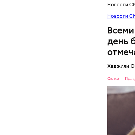
В Междуна
Новости С
своими др
проводят 
Новости С
возможно,
Всеми
холостяка
день 
отмеч
Хаджили О
Инициатор
фонд Anim
Сюжет:
Праз
любовь и 
Спагет
ПРАЗДНИ
лакомство
открывают
ПСИХОЛО
магазины 