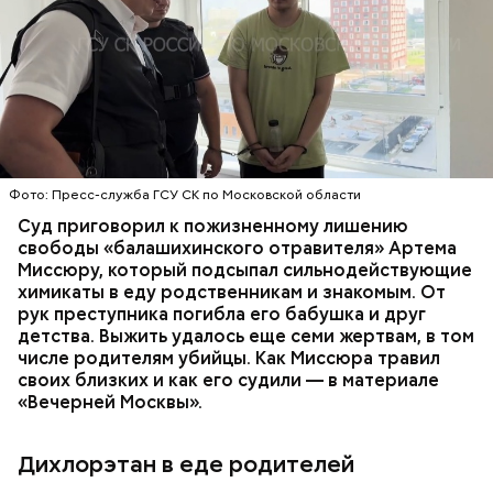
Все началось в июне, когда двое супругов
Видео: пресс-служба ГСУ СК по Московской области
обратились в местную больницу с жалобами на
плохое самочувствие. Врачи не смогли поставить
им точный диагноз, после чего анализы
потерпевших направили на экспертизу. В них
ОТРАВЛЕНИЯ
БАЛАШИХА
РОДИТЕЛИ
специалисты обнаружили сильнодействующий
СЛЕДСТВЕННЫЙ КОМИТЕТ
ЭКСПЕРТИЗЫ
химикат дихлорэтан, который не мог попасть в
организм супругов случайно. То же самое вещество
нашли в еде, изъятой из квартиры пострадавших.
Фото: Пресс-служба ГСУ СК по Московской области
Суд приговорил к пожизненному лишению
свободы «балашихинского отравителя» Артема
Миссюру, который подсыпал сильнодействующие
химикаты в еду родственникам и знакомым. От
рук преступника погибла его бабушка и друг
детства. Выжить удалось еще семи жертвам, в том
числе родителям убийцы. Как Миссюра травил
своих близких и как его судили — в материале
«Вечерней Москвы».
Дихлорэтан в еде родителей