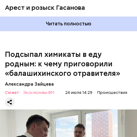
Арест и розыск Гасанова
Началось расследование. В квартире потерпевших
Читать полностью
установили скрытую камеру видеонаблюдения. На
записи попал 25-летний сын потерпевших Артем
Миссюра, который тайно приходил в квартиру
матери и отчима и подсыпал им в еду химикаты.
Подсыпал химикаты в еду
Также отравленную пищу ела его младшая сестра.
родным: к чему приговорили
«балашихинского отравителя»
Play
Александра Зайцева
Video
Сюжет:
Эксклюзивы ВМ
24 июля 14:29
Происшествия