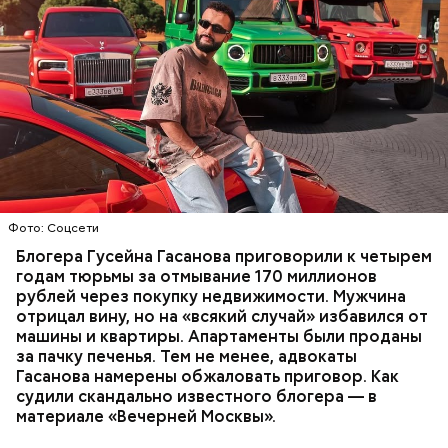
Фото: База розыска МВД РФ
В мае 2025 года МВД РФ объявило в
международный розыск
блогера Гусейна Гасанова.
В его отношении возбудили уголовное дело о
неуплате налогов и легализации преступных
доходов в особо крупном размере. В тот же день
НАЛОГИ
ПОИСК ЛЮДЕЙ
ДЕНЬГИ
МВД
мужчину
заочно арестовали
.
ГАСАН ГУСЕЙНОВ
Молодого человека задержали. На первом же
Фото: Соцсети
допросе он признался, что планировал отравить
только отчима. Тогда следователи посчитали, что
Блогера Гусейна Гасанова приговорили к четырем
мотивом преступления была квартира родителей,
годам тюрьмы за отмывание 170 миллионов
которая в случае их смерти перешла бы сыну. Но
рублей через покупку недвижимости. Мужчина
спустя несколько дней Миссюра заявил, что ранее
отрицал вину, но на «всякий случай» избавился от
уже травил других людей.
машины и квартиры. Апартаменты были проданы
за пачку печенья. Тем не менее, адвокаты
Гасанова намерены обжаловать приговор. Как
судили скандально известного блогера — в
материале «Вечерней Москвы».