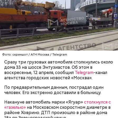
Video
Блогеру грозило до семи лет лишения свободы.
Фото: скриншот / АГН Москва / Telegram
Видео: пресс-служба ГСУ СК по Московской области
Сразу три грузовых автомобиля столкнулись около
дома 33 на шоссе Энтузиастов. Об этом в
воскресенье, 12 апреля, сообщил
Telegram
-канал
— Мы съездили за витаминами, вернулись обратно,
агентства городских новостей «Москва».
поднялись домой. У него ухудшилось самочувствие
через сутки... Его увезли в больницу,
По предварительным данным, пострадал один
реанимировали, и там он скончался, — рассказывал
человек. Его экстренно доставили в больницу.
Миссюра на допросе.
Накануне автомобиль марки «Ягуар»
столкнулся с
«газелью»
на Московском скоростном диаметре в
районе Ховрино. ДТП произошло в районе дома
Родственники обналичивали деньги и возвращали
18а по Зеленоградской улице.