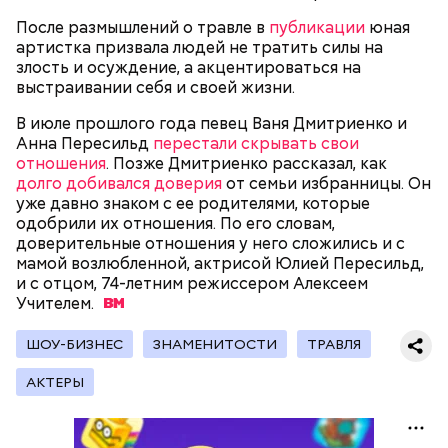
После размышлений о травле в
публикации
юная
артистка призвала людей не тратить силы на
злость и осуждение, а акцентироваться на
выстраивании себя и своей жизни.
В июле прошлого года певец Ваня Дмитриенко и
Анна Пересильд
перестали скрывать свои
отношения
. Позже Дмитриенко рассказал, как
долго добивался доверия
от семьи избранницы. Он
уже давно знаком с ее родителями, которые
одобрили их отношения. По его словам,
доверительные отношения у него сложились и с
День воздушных поцелуев отмечается с 1983 года.
мамой возлюбленной, актрисой Юлией Пересильд,
В некоторых молодежных заведениях европейских
и с отцом, 74-летним режиссером Алексеем
стран в этот праздник устраиваются
Учителем.
тематические вечеринки и флешмобы. Кроме того,
отпраздновать эту дату можно, отправив
воздушный поцелуй близкому человеку через
ШОУ-БИЗНЕС
ЗНАМЕНИТОСТИ
ТРАВЛЯ
социальные сети и мессенджеры.
АКТЕРЫ
День «Счастье случается» был инициирован