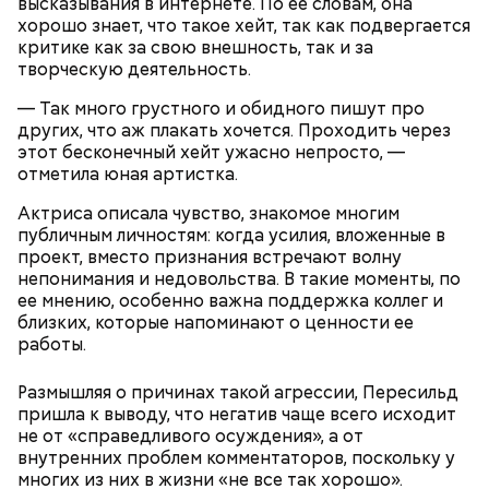
высказывания в интернете. По ее словам, она
Израиле как местный аналог Дня святого
хорошо знает, что такое хейт, так как подвергается
Валентина. Влюбленные в этот день делают друг
критике как за свою внешность, так и за
другу сюрпризы, дарят цветы и подарки,
творческую деятельность.
устраивают свидания и признаются в своих
чувствах. Праздник уходит корнями в далекое
— Так много грустного и обидного пишут про
прошлое — во времена существования еврейской
других, что аж плакать хочется. Проходить через
традиции, когда девушки надевали белые платья и
этот бесконечный хейт ужасно непросто, —
водили хороводы в виноградниках, а юноши
отметила юная артистка.
искали себе невест.
Актриса описала чувство, знакомое многим
публичным личностям: когда усилия, вложенные в
проект, вместо признания встречают волну
непонимания и недовольства. В такие моменты, по
ее мнению, особенно важна поддержка коллег и
близких, которые напоминают о ценности ее
работы.
Размышляя о причинах такой агрессии, Пересильд
пришла к выводу, что негатив чаще всего исходит
не от «справедливого осуждения», а от
Праздник любви
внутренних проблем комментаторов, поскольку у
многих из них в жизни «не все так хорошо».