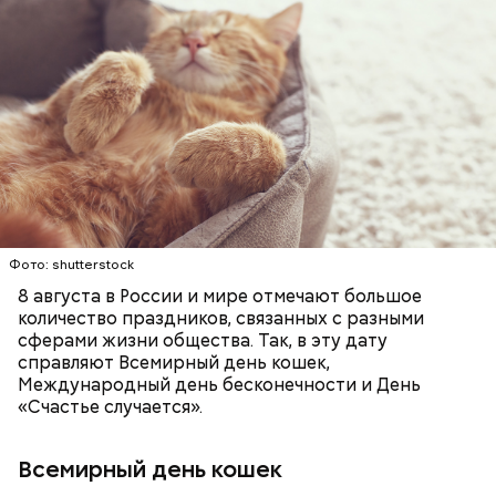
Инициатором Всемирного дня кошек в 2002 году
стал международный фонд Animal Welfare. В этот
праздник котам демонстрируют свою любовь и
почитание. Можно купить своему питомцу его
любимое лакомство или новую игрушку. В
ПРАЗДНИКИ
ЖИВОТНЫЕ
МАТЕМАТИКА
некоторых странах в эту дату открываются
КОШКИ
ПСИХОЛОГИЯ
специальные парки для выгуливания котов,
кошачьи магазины и другие заведения.
Фото: shutterstock
8 августа в России и мире отмечают большое
количество праздников, связанных с разными
сферами жизни общества. Так, в эту дату
справляют Всемирный день кошек,
Международный день бесконечности и День
«Счастье случается».
Всемирный день кошек