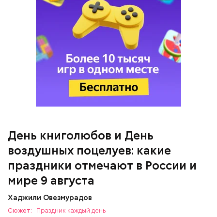
Тайным обществом счастливых людей, чтобы
напомнить людям, что счастье на самом деле
кроется в мелочах. Отпраздновать этот день
можно, поделившись с другими людьми
счастливыми моментами из своей жизни.
День воздушных поцелуев
День книголюбов и День
воздушных поцелуев: какие
праздники отмечают в России и
мире 9 августа
День «Счастье случается»
Хаджили Овезмурадов
Сюжет:
Праздник каждый день