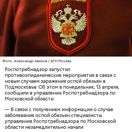
удалось. Когда же подозреваемого задержали, он
заявил, что ничего не подсыпал в морс и утверждал,
что яд могли добавить в бутылку
некие
недоброжелатели
.
Play
Video
Фото: Александр Авилов / АГН Москва
Блогеру грозило до семи лет лишения свободы.
Роспотребнадзор запустил
противоэпидемические мероприятия в связи с
новым случаем заражения оспой обезьян в
Подмосковье. Об этом в понедельник, 13 апреля,
сообщили в управлении Роспотребнадзора по
Видео: пресс-служба ГСУ СК по Московской области
Московской области.
— В связи с получением информации о случае
заболевания оспой обезьян специалисты
— Мы съездили за витаминами, вернулись обратно,
управления Роспотребнадзора по Московской
поднялись домой. У него ухудшилось самочувствие
области незамедлительно начали
через сутки... Его увезли в больницу,