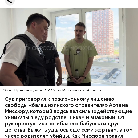
Все началось в июне, когда двое супругов
Видео: пресс-служба ГСУ СК по Московской области
обратились в местную больницу с жалобами на
плохое самочувствие. Врачи не смогли поставить
им точный диагноз, после чего анализы
потерпевших направили на экспертизу. В них
ОТРАВЛЕНИЯ
БАЛАШИХА
РОДИТЕЛИ
специалисты обнаружили сильнодействующий
СЛЕДСТВЕННЫЙ КОМИТЕТ
ЭКСПЕРТИЗЫ
химикат дихлорэтан, который не мог попасть в
организм супругов случайно. То же самое вещество
нашли в еде, изъятой из квартиры пострадавших.
Фото: Пресс-служба ГСУ СК по Московской области
Суд приговорил к пожизненному лишению
свободы «балашихинского отравителя» Артема
Миссюру, который подсыпал сильнодействующие
химикаты в еду родственникам и знакомым. От
рук преступника погибла его бабушка и друг
детства. Выжить удалось еще семи жертвам, в том
числе родителям убийцы. Как Миссюра травил