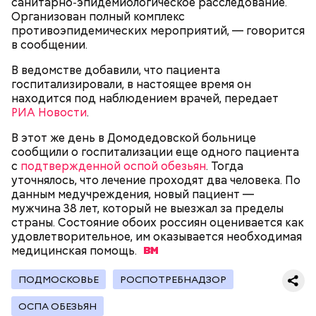
санитарно‑эпидемиологическое расследование.
реанимировали, и там он скончался, — рассказывал
Организован полный комплекс
Миссюра на допросе.
противоэпидемических мероприятий, — говорится
в сообщении.
В ведомстве добавили, что пациента
Родственники обналичивали деньги и возвращали
госпитализировали, в настоящее время он
их Гасанову. А чтобы пользоваться деньгами и не
находится под наблюдением врачей, передает
вызвать подозрений у налоговой, Гасанов либо
РИА Новости
.
распределял их между еще несколькими счетами,
либо
покупал на них квартиры
.
В этот же день в Домодедовской больнице
сообщили о госпитализации еще одного пациента
с
подтвержденной оспой обезьян
. Тогда
уточнялось, что лечение проходят два человека. По
Следующим подопытным стал друг детства
данным медучреждения, новый пациент —
Миссюры Константин. 3 февраля того же года,
мужчина 38 лет, который не выезжал за пределы
когда молодые люди ехали вместе в машине,
— Гасанов, являясь индивидуальным
страны. Состояние обоих россиян оценивается как
подозреваемый угостил приятеля морсом с
предпринимателем, осуществлял
удовлетворительное, им оказывается необходимая
этиленгликолем. Через два дня Константин умер в
предпринимательскую деятельность в области
медицинская
помощь.
больнице.
продажи и размещения рекламы в социальных
сетях. С целью сокрытия своих доходов часть
ПОДМОСКОВЬЕ
РОСПОТРЕБНАДЗОР
денежных средств от спонсоров розыгрышей,
покупателей различных мотивационных курсов и
ОСПА ОБЕЗЬЯН