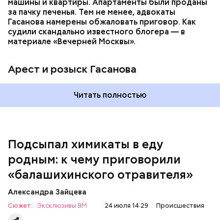
уже травил других людей.
машины и квартиры. Апартаменты были проданы
за пачку печенья. Тем не менее, адвокаты
Гасанова намерены обжаловать приговор. Как
судили скандально известного блогера — в
материале «Вечерней Москвы».
Арест и розыск Гасанова
Началось расследование. В квартире потерпевших
Читать полностью
установили скрытую камеру видеонаблюдения. На
записи попал 25-летний сын потерпевших Артем
Миссюра, который тайно приходил в квартиру
матери и отчима и подсыпал им в еду химикаты.
Подсыпал химикаты в еду
Также отравленную пищу ела его младшая сестра.
родным: к чему приговорили
«балашихинского отравителя»
Play
Александра Зайцева
Video
Сюжет:
Эксклюзивы ВМ
24 июля 14:29
Происшествия