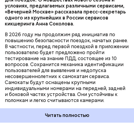
сезоном 2024 года. В дополнение к номерам
ТРАНСПОРТ
ЦЕНЫ
АРЕНДА
условиях, предлагаемых различными сервисами,
самокаты в Москве получат поворотные сигналы и
САМОКАТЫ
МОСКВА
«Вечерней Москве» рассказала пресс-секретарь
два дисплея для повышения удобства и
одного из крупнейших в России сервисов
безопасности пользователей, а также всех
кикшеринга Анна Соколова.
участников дорожного движения.
В 2026 году мы продолжим ряд инициатив по
повышению безопасности поездок, начатых ранее.
В частности, перед первой поездкой в приложении
пользователю будет предложено пройти
тестирование на знание ПДД, состоящее из 10
Тестирование в центре уже прошел робот
вопросов. Сохранится механика идентификации
«Городовой». Руководитель направления по
пользователей для выявления и недопуска
взаимодействию с фондами и государственными
несовершеннолетних к самокатам сервиса.
органами компании-разработчика Светлана
Самокаты будут оснащены крупными
Сыртланова рассказала «Вечерней Москве», что он
индивидуальными номерами на передней, задней
создан для патрулирования и мониторинга как
и боковой частях устройства. Они устойчивы к
открытых территорий, так и закрытых
поломкам и легко считываются камерами.
пространств.
Читать полностью