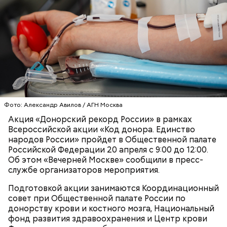
напротив Кремля.
аренды — предоставление залога (денежного или
документа) и оплата времени аренды. Почасовая
аренда стандартных велосипедов обычно
колеблется в пределах от 250 до 600 рублей в час, а
аренда тандемов — от 500 до 900 рублей в час.
Фото: Александр Авилов / АГН Москва
Акция «Донорский рекорд России» в рамках
Вместо уборщицы
Всероссийской акции «Код донора. Единство
народов России» пройдет в Общественной палате
Российской Федерации 20 апреля с 9:00 до 12:00.
Об этом «Вечерней Москве» сообщили в пресс-
Велотранспорт
службе организаторов мероприятия.
На этом наше мини-путешествие заканчивается, а
мы отложим дела и будем наслаждаться
Подготовкой акции занимаются Координационный
прекрасным закатом на фоне березовой рощи,
совет при Общественной палате России по
хвойных лесов, степи и луга.
донорству крови и костного мозга, Национальный
фонд развития здравоохранения и Центр крови