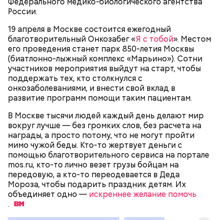
Федерального медико-биологического агентства
России.
19 апреля в Москве состоится ежегодный
благотворительный Онкозабег «
Я с тобой
». Местом
6 апреля в городском прокате стали доступны
его проведения станет парк 850-летия Москвы
новые электросамокаты «Москвич». В отличие от
(биатлонно-лыжный комплекс «Марьино»). Сотни
Патрулирует;
предшественников, они более яркого желтого
участников мероприятия выйдут на старт, чтобы
Видит объекты через четыре камеры с углом
цвета. А номера размещены с 4 сторон: это
поддержать тех, кто столкнулся с
обзора 360 градусов;
упрощает фиксацию нарушений по камерам, что
Еще одной отличительной чертой «Зарядья»
онкозаболеваниями, и внести свой вклад в
Передает картинку системам
повышает ответственность водителей. Увеличено
является всесезонность. Стало жарко летом?
развитие программ помощи таким пациентам.
видеонаблюдения.
переднее колесо и сделан специальный упор на
Окунитесь в искусственный туман под стеклянным
платформе. Это помогает сохранить устойчивость
куполом. Хочется красок серой зимой? Спешите во
В Москве тысячи людей каждый день делают мир
даже при резких маневрах. Стоимость проката: от
Флорариум. Здесь можно совершить самое
вокруг лучше — без громких слов, без расчета на
7,12 рубля в минуту, возможна доплата за
короткое путешествие по всем 89 регионам нашей
награды, а просто потому, что не могут пройти
активацию самоката.
страны и узнать много интересного о
мимо чужой беды. Кто-то жертвует деньги с
биотехнологии или, например, экологии.
помощью благотворительного сервиса на портале
mos.ru, кто-то лично везет грузы бойцам на
передовую, а кто-то переодевается в Деда
Мороза, чтобы подарить праздник детям. Их
объединяет одно —
искреннее желание помочь
.