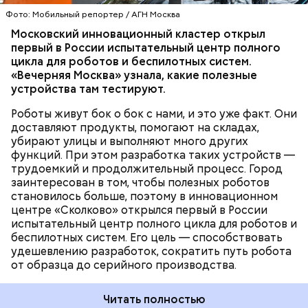
массовым внедрением в городскую среду. Центр
Фото: Мобильный репортер / АГН Москва
позволит разработчикам на практике выявить
Московский инновационный кластер открыл
недочеты и отладить системы, а городу — понять,
ИЗОБРЕТЕНИЯ
ТЕХНОЛОГИИ
МОСКВА
первый в России испытательный центр полного
какие именно решения будут наиболее
РОБОТЫ
ИННОВАЦИИ
цикла для роботов и беспилотных систем.
эффективно работать в реальной жизни, —
«Вечерняя Москва» узнала, какие полезные
рассказал Алексей Парабучев, генеральный
устройства там тестируют.
директор Московского инновационного кластера.
Роботы живут бок о бок с нами, и это уже факт. Они
доставляют продукты, помогают на складах,
убирают улицы и выполняют много других
функций. При этом разработка таких устройств —
трудоемкий и продолжительный процесс. Город
заинтересован в том, чтобы полезных роботов
становилось больше, поэтому в инновационном
центре «Сколково» открылся первый в России
испытательный центр полного цикла для роботов и
беспилотных систем. Его цель — способствовать
удешевлению разработок, сократить путь робота
от образца до серийного производства.
Читать полностью