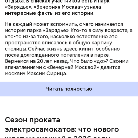
отдыха. В списках участников есть и парк
Гироскутеры хороши для более компактных зон, а
«Зарядье». «Вечерняя Москва» узнала
сегвеи — для длительных прогулок. Пункты
интересные факты из его истории.
проката ищите в крупных парках с развитой
инфраструктурой, таких как Парк Горького,
Не каждый может вспомнить, с чего начинается
«Сокольники», ВДНХ. Обязательное условие —
история парка «Зарядье». Кто-то в силу возраста, а
внесение залога и, как правило, прохождение
кто-то из-за того, насколько естественно это
краткого инструктажа по технике безопасности.
пространство вписалось в общую картину
Стоимость проката: в диапазоне от 300 до 700
У «Городового» есть зарядная станция. Если
столицы. Сейчас жизнь здесь кипит: особенно
рублей за час.
уровень батареи достигает значения 20
после долгожданного потепления в парке.
процентов, робот сам возвращается на базу.
Вернемся на 20 лет назад. Что было «до»? Своими
впечатлениями с «Вечерней Москвой» делится
москвич Максим Сирица.
Читать полностью
Сезон проката
электросамокатов: что нового
Гироскутер