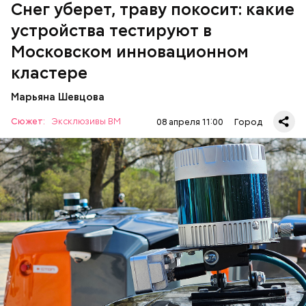
Снег уберет, траву покосит: какие
устройства тестируют в
Московском инновационном
кластере
Марьяна Шевцова
Автономный охранник
Сюжет:
Эксклюзивы ВМ
08 апреля 11:00
Город
— Задачей центра будет проведение комплексных
испытаний роботизированных решений перед их