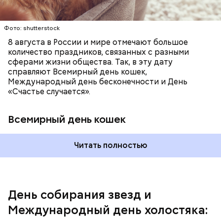
это возможно, ведь может быть и так, что через год
они уже не будут холостяками.
Фото: shutterstock
8 августа в России и мире отмечают большое
количество праздников, связанных с разными
сферами жизни общества. Так, в эту дату
справляют Всемирный день кошек,
Международный день бесконечности и День
«Счастье случается».
Всемирный день кошек
Читать полностью
Спагетти из кабачков
Международный день холостяка
День собирания звезд и
Международный день холостяка: