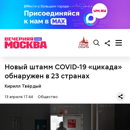
сливки жирностью 20 процентов.
Новый штамм COVID-19 «цикада»
обнаружен в 23 странах
Кирилл Твёрдый
Ингредиенты:
13 апреля 17:44
Общество