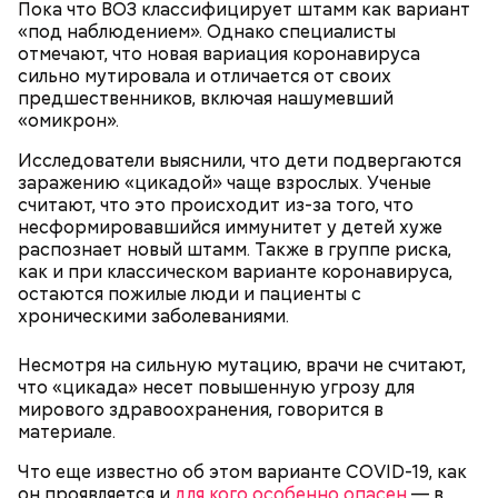
Пока что ВОЗ классифицирует штамм как вариант
«под наблюдением». Однако специалисты
отмечают, что новая вариация коронавируса
сильно мутировала и отличается от своих
предшественников, включая нашумевший
«омикрон».
Исследователи выяснили, что дети подвергаются
заражению «цикадой» чаще взрослых. Ученые
считают, что это происходит из-за того, что
несформировавшийся иммунитет у детей хуже
День «Счастье случается»
Противень ставится в духовку, разогретую до 180–
распознает новый штамм. Также в группе риска,
190 градусов. Спагетти из кабачка нужно запекать
как и при классическом варианте коронавируса,
25–30 минут.
остаются пожилые люди и пациенты с
хроническими заболеваниями.
Несмотря на сильную мутацию, врачи не считают,
что «цикада» несет повышенную угрозу для
мирового здравоохранения, говорится в
материале.
Что еще известно об этом варианте COVID-19, как
он проявляется и
для кого особенно опасен
— в