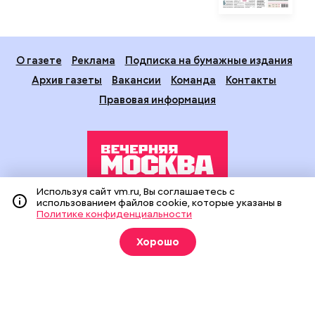
О газете
Реклама
Подписка на бумажные издания
Архив газеты
Вакансии
Команда
Контакты
Правовая информация
Используя сайт vm.ru, Вы соглашаетесь с
использованием файлов cookie, которые указаны в
Издание создано при финансовой поддержке Департамента
Политике конфиденциальности
средств массовой информации и рекламы города Москвы.
На сайте применяются рекомендательные технологии
(информационные технологии предоставления информации
Хорошо
на основе сбора, систематизации и анализа сведений,
относящихся к предпочтениям пользователей сети
«Интернет», находящихся на территории Российской
Федерации).
Сетевое издание "Вечерняя Москва" (18+) зарегистрировано