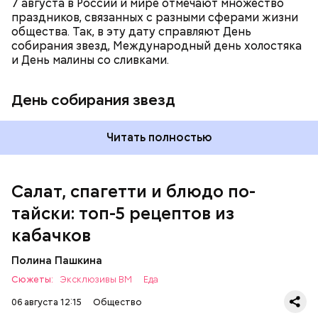
7 августа в России и мире отмечают множество
праздников, связанных с разными сферами жизни
общества. Так, в эту дату справляют День
собирания звезд, Международный день холостяка
кабачок;
и День малины со сливками.
петрушка;
чеснок;
День собирания звезд
оливковое масло;
соль.
Читать полностью
Салат, спагетти и блюдо по-
тайски: топ-5 рецептов из
кабачков
Полина Пашкина
Сюжеты:
Эксклюзивы ВМ
Еда
06 августа 12:15
Общество