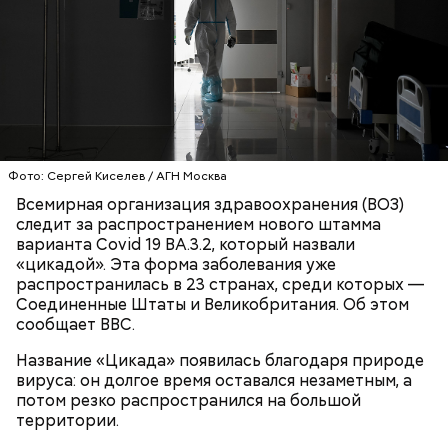
Фото: Сергей Киселев / АГН Москва
Всемирная организация здравоохранения (ВОЗ)
следит за распространением нового штамма
варианта Covid 19 BA.3.2, который назвали
День «Счастье случается» был инициирован
«цикадой». Эта форма заболевания уже
Тайным обществом счастливых людей, чтобы
распространилась в 23 странах, среди которых —
Кабачки, тушеные с курицей
напомнить людям, что счастье на самом деле
Соединенные Штаты и Великобритания. Об этом
кроется в мелочах. Отпраздновать этот день
Эндокринолог Куликова
Уберут отеки и улучшат зрение:
сообщает BBC.
Как приготовить домашний
объяснила, в чем заключается
можно, поделившись с другими людьми
диетолог Соломатина рассказала
майонез: три простых рецепта
польза сезонных овощей и
счастливыми моментами из своей жизни.
о пользе кабачков
Название «Цикада» появилась благодаря природе
фруктов
вируса: он долгое время оставался незаметным, а
потом резко распространился на большой
территории.