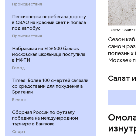
омолаж
Происшествия
витамин
Пенсионерка перебегала дорогу
помогае
в СВАО на красный свет и попала
кожи;
под автобус
Фото: Shutter
клетчат
Происшествия
холесте
Сезон каб
фолиева
самом раз
Набравшая на ЕГЭ 500 баллов
беремен
полезных 
московская школьница поступила
плода. 
Москве» п
в МФТИ
гомоцис
Город
организ
Салат 
ряда оп
Times: Более 100 смертей связали
со средствами для похудения в
бета-ка
Британии
иммунит
В мире
«делает
А еще и
Сборная России по футзалу
Омола
лютеин 
победила на международном
наше зр
турнире в Бангкоке
изнут
калий —
Спорт