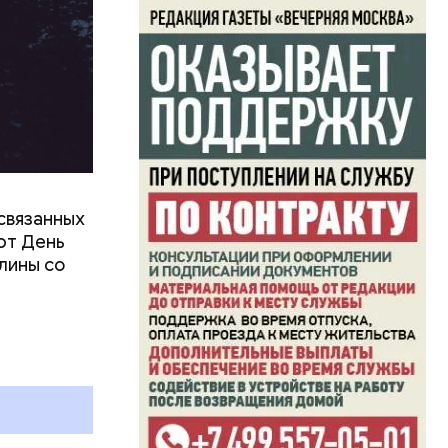
связанных
ют День
лины со