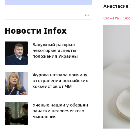
сердечн
Анастасия
давлени
магний 
Дыня соде
Сюжеты:
Экс
организму
Новости Infox
рассказал
ЗДОРОВЬ
минералам
ФРУКТЫ
Залужный раскрыл
некоторые аспекты
положения Украины
Журова назвала причину
отстранения российских
хоккеистов от ЧМ
Ученые нашли у обезьян
зачатки человеческого
мышления