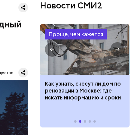
Новости СМИ2
одный
Проще, чем кажется
Все
щество
род — в
 100 тысяч
Как узнать, снесут ли дом по
дарства при
реновации в Москве: где
ии: кто может
искать информацию и сроки
 какие нужны