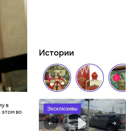
ятся со
ы и
пока это
будут
Истории
му в
Эксклюзивы
б этом во