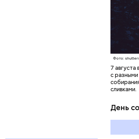
петрушк
чеснок;
оливков
соль.
Фото: Shutt
Фото: shutter
7 августа
с разными
собирания
сливками.
Вред д
День с