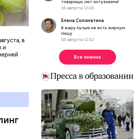
товарищи, нет энтузиазма!
05 августа 12:03
р,
ргор
Елена Соломатина
В жару лучше не есть жирную
пищу
вгуста, в
05 августа 12:02
дима
 и
убка у
черней
Все мнения
овня
 в
развитие
е
ня
органов.
ет;
линг
рживают