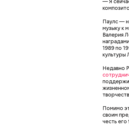
— Я сейча
композит
Паулс — н
музыку к 
Валерия Л
наградами
1989 по 1
Междун
культуры 
Недавно Р
сотрудни
поддержи
жизненном
творчеств
Помимо эт
— Кабачки
Однако ди
своим пре
сковороде
полезна. 
честь его
оливковое