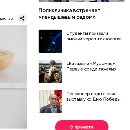
Поликлиника встречает
ся.
му
«ландышевым садом»
щество
ь,
и и
Студенты показали
эмоции через технологии
«Витязь» и «Муромец».
Первые среди тяжелых
Пенсионер подготовил
выставку ко Дню Победы
О проекте