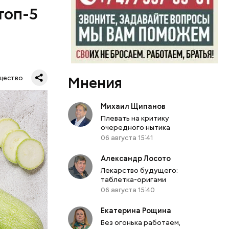
топ-5
Мнения
щество
Михаил Щипанов
Плевать на критику
очередного нытика
06 августа 15:41
Александр Лосото
Лекарство будущего:
таблетка-оригами
06 августа 15:40
Екатерина Рощина
вает
Без огонька работаем,