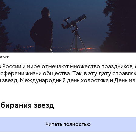
а;
ое масло;
erstock
stock
 в России и мире отмечают множество праздников, 
 сферами жизни общества. Так, в эту дату справля
 звезд, Международный день холостяка и День ма
ыни
обирания звезд
Читать полностью