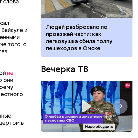
т слова
исал
ч: поможет ли
Людей разбросало по
 Вайкуле и
ок сбросить
проезжей части: как
ленными
легковушка сбила толпу
е того, с
пешеходов в Омске
тва
Вечерка ТВ
вой
не
о они
воему
местного
нные
ть
цертом в
ь и
 людям:
ецептом