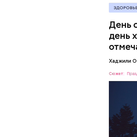
Копылов.
ЗДОРОВЬ
День 
день 
отмеч
Хаджили О
День соби
Персеиды,
Сюжет:
Праз
любители 
ЕДА
местность
невооруже
АСТРОНО
кабачок