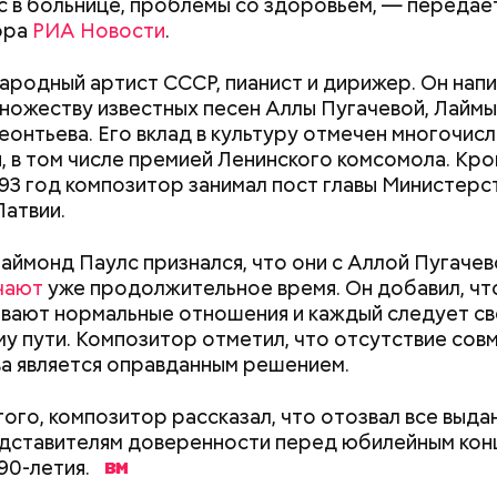
с в больнице, проблемы со здоровьем, — передае
ора
РИА Новости
.
ародный артист СССР, пианист и дирижер. Он нап
Хотела спасти малыша: как
Вода за 10 тыся
множеству известных песен Аллы Пугачевой, Лаймы
мать и сын погибли при
японский напит
еонтьева. Его вклад в культуру отмечен многочис
падении из окна в Раменском
лишний вес
, в том числе премией Ленинского комсомола. Кром
993 год композитор занимал пост главы Министерс
ародный день холостяка
Латвии.
аймонд Паулс признался, что они с Аллой Пугаче
чают
уже продолжительное время. Он добавил, чт
вают нормальные отношения и каждый следует с
у пути. Композитор отметил, что отсутствие сов
а является оправданным решением.
ого, композитор рассказал, что отозвал все выда
, порезанные кубиками, нужно легко обжарить на
етолог предупредила: не для всех дыня может бы
дставителям доверенности перед юбилейным кон
. К ним добавляются зелень петрушки, чеснок, сол
В первую очередь ее стоит есть с осторожностью
 90-летия.
 масло. Получается очень вкусно, — поделился р