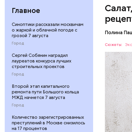
Салат
Главное
рецеп
Синоптики рассказали москвичам
о жаркой и облачной погоде с
Полина Па
грозой 7 августа
Ингредие
Город
Сюжеты:
Экс
ЕДА
Сергей Собянин наградил
лауреатов конкурса лучших
строительных проектов
Город
Второй этап капитального
ремонта пути Большого кольца
МЖД начнется 7 августа
— В момен
Город
контролир
Количество зарегистрированных
положител
преступлений в Москве снизилось
предотвра
кремний
на 17 процентов