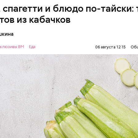
, спагетти и блюдо по-тайски: 
тов из кабачков
шкина
нты:
клюзивы ВМ
Еда
06 августа 12:15
Об
ОВОЩИ
РЕЦЕПТЫ
т стресса он держит сосуды под контролем и
ует более 300 реакций нашего организма. Также
ьно влияет на нервную систему, успокаивает,
щает спазмы, — пояснила Соломатина.
 — укрепляет кости, зубы, волосы и ногти и оказы