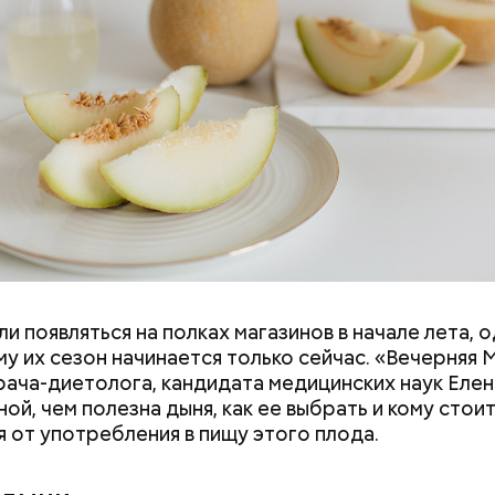
и появляться на полках магазинов в начале лета, о
ловек уже болеет мочекаменной болезнью, щавель
у их сезон начинается только сейчас. «Вечерняя 
ется. При артрите, гастрите, холецистите, синд
врача-диетолога, кандидата медицинских наук Еле
ного кишечника, язвах и панкреатите продукт то
ой, чем полезна дыня, как ее выбрать и кому стои
 из рациона, — предупредила врач. — Он может п
я от употребления в пищу этого плода.
 кислотности желудка и раздражать слизистые о