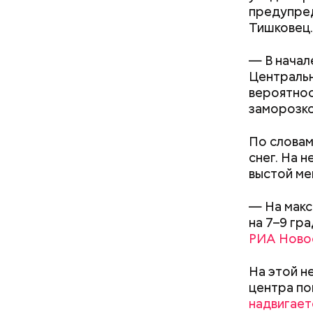
используе
предупред
разнообра
Тишковец.
исключает
заверил с
— В начал
Центральн
вероятнос
заморозко
По словам
снег. На 
выстой ме
— На макс
Междун
на 7–9 гр
Фото: Shutt
РИА Ново
На этой н
центра по
надвигает