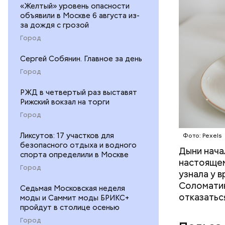
«Желтый» уровень опасности
объявили в Москве 6 августа из-
за дождя с грозой
Город
Сергей Собянин. Главное за день
Город
РЖД в четвертый раз выставят
Рижский вокзал на торги
Город
Ликсутов: 17 участков для
Фото: Pexels
безопасного отдыха и водного
Дыни начал
— Если че
спорта определили в Москве
настоящем
рекоменду
Город
узнала у 
раздражен
Соломатин
исключить
Седьмая Московская неделя
отказатьс
моды и Саммит моды БРИКС+
повышению
пройдут в столице осенью
Город