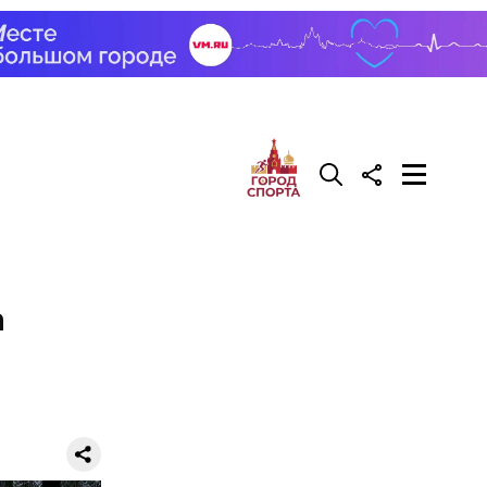
а
рача —
о есть эту