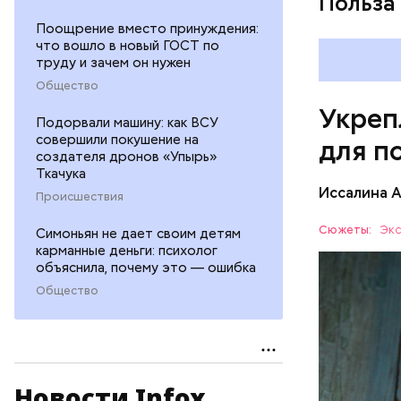
Польза
Поощрение вместо принуждения:
что вошло в новый ГОСТ по
труду и зачем он нужен
Общество
Укреп
Подорвали машину: как ВСУ
совершили покушение на
для п
создателя дронов «Упырь»
Ткачука
Иссалина 
Происшествия
Сюжеты:
Экс
Симоньян не дает своим детям
карманные деньги: психолог
объяснила, почему это — ошибка
Общество
Опасность
количеств
Новости Infox
образован