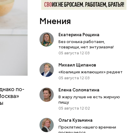
Мнения
Екатерина Рощина
Без огонька работаем,
товарищи, нет энтузиазма!
05 августа 12:03
Михаил Щипанов
«Коалиция желающих» редеет
05 августа 12:03
днако по-
 ему не
Елена Соломатина
Москва»
роме
В жару лучше не есть жирную
ны
пищу
же лучше
05 августа 12:02
т
ривести к
болочки.
Ольга Кузьмина
Проклятию нашего времени
посвящается