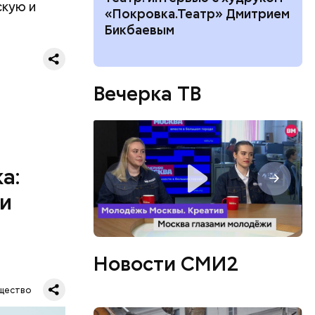
скую и
 нельзя
«Покровка.Театр» Дмитрием
8 августа
Бикбаевым
ествует
Вечерка ТВ
а:
 и
Новости СМИ2
 стопам и
ься
щество
 удобной