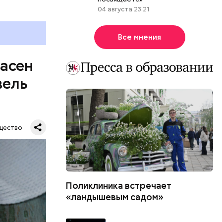
04 августа 23:21
Все мнения
пасен
вель
щество
Поликлиника встречает
шое
«ландышевым садом»
вать