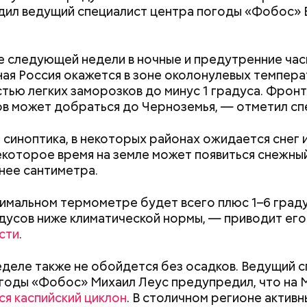
тся немного, поэтому никакого вреда от него не б
ил ведущий специалист центра погоды «Фобос» 
знее рацион питания человека, тем лучше. Потом
 вероятность возникновения дефицитов микроэл
пециалист.
е следующей недели в ночные и предутренние ча
ая Россия окажется в зоне околонулевых темпера
тью легких заморозков до минус 1 градуса. Фронт
в может добраться до Черноземья, — отметил сп
 синоптика, в некоторых районах ожидается снег 
некоторое время на земле может появиться снежны
нее сантиметра.
имальном термометре будет всего плюс 1–6 граду
ародный день подкаблучника
адусов ниже климатической нормы, — приводит его
erstock
сти
.
еделе также не обойдется без осадков. Ведущий 
годы «Фобос» Михаил Леус предупредил, что на 
Поощрение вместо
Период повышен
ся каспийский циклон
. В столичном регионе актив
принуждения: что вошло в
что принесет к