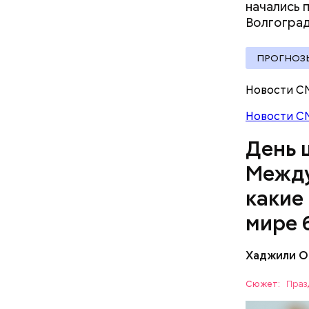
начались 
Волгогра
А врач-эн
ПРОГНОЗ
множество
Вред д
Новости С
Новости С
День 
Между
какие
мире 
Хаджили О
Создатели
пальцам н
Сюжет:
Праз
босиком п
ПРАЗДНИ