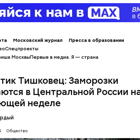
ным диабетом;
весом.
ета
Московский журнал
Пресса в образовании
ео
Спецпроекты
рибного дождя
иша Москвы
Первые в медиа. Я — страна
тик Тишковец: Заморозки
ются в Центральной России н
ющей неделе
ёрдый
т и сезон черешни. «Вечерняя Москва» узнала у в
лога-диетолога Натальи Лазуренко,
как правильн
5
Общество
льзой для здоровья.