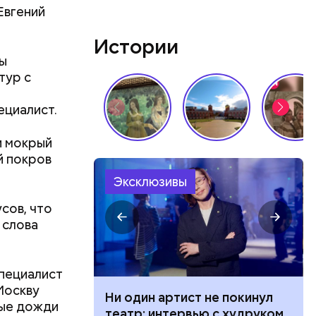
удет. Чем
Евгений
у что это
ементов, —
Истории
сы
тур с
ециалист.
и мокрый
й покров
Эксклюзивы
сов, что
 слова
специалист
Москву
ного риска:
Ни один артист не покинул
ные дожди
оридор
театр: интервью с худруком