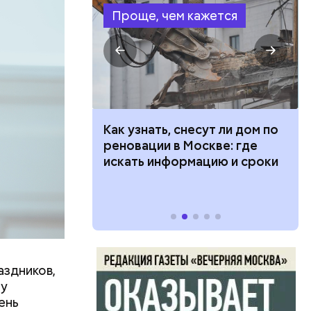
Проще, чем кажется
в день, и
 100 тысяч
Как узнать, снесут ли дом по
ряются
дарства при
реновации в Москве: где
ии: кто может
искать информацию и сроки
вает
 какие нужны
р,
тина
ргор
ыбрать
нику без
аздников,
дима
ту
убка у
ень