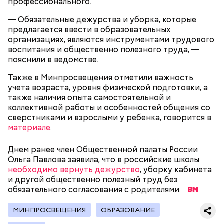
профессионального.
— Обязательные дежурства и уборка, которые
предлагается ввести в образовательных
организациях, являются инструментами трудового
воспитания и общественно полезного труда, —
День попутного ветра
пояснили в ведомстве.
Также в Минпросвещения отметили важность
учета возраста, уровня физической подготовки, а
также наличия опыта самостоятельной и
коллективной работы и особенностей общения со
сверстниками и взрослыми у ребенка, говорится в
материале
.
Днем ранее член Общественной палаты России
Ольга Павлова заявила, что в российские школы
необходимо вернуть дежурство
, уборку кабинета
и другой общественно полезный труд без
обязательного согласования с родителями.
Цель Дня «Побалуйте свою собаку» — выразить
своему питомцу любовь и внимание. В этот
МИНПРОСВЕЩЕНИЯ
ОБРАЗОВАНИЕ
праздник можно купить своей собаке какой-