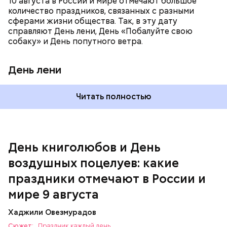
10 августа в России и мире отмечают большое
напомнить людям, что счастье на самом деле
количество праздников, связанных с разными
кроется в мелочах. Отпраздновать этот день
сферами жизни общества. Так, в эту дату
можно, поделившись с другими людьми
справляют День лени, День «Побалуйте свою
счастливыми моментами из своей жизни.
собаку» и День попутного ветра.
День лени
Читать полностью
День воздушных поцелуев
День книголюбов и День
воздушных поцелуев: какие
праздники отмечают в России и
День «Счастье случается»
мире 9 августа
Хаджили Овезмурадов
Сюжет:
Праздник каждый день