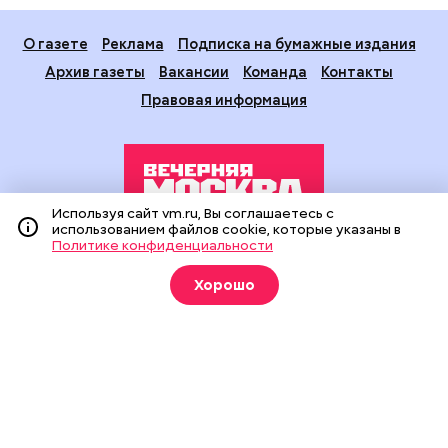
О газете
Реклама
Подписка на бумажные издания
Архив газеты
Вакансии
Команда
Контакты
Правовая информация
Используя сайт vm.ru, Вы соглашаетесь с
использованием файлов cookie, которые указаны в
Политике конфиденциальности
Издание создано при финансовой поддержке Департамента
средств массовой информации и рекламы города Москвы.
Хорошо
На сайте применяются рекомендательные технологии
(информационные технологии предоставления информации
на основе сбора, систематизации и анализа сведений,
относящихся к предпочтениям пользователей сети
«Интернет», находящихся на территории Российской
Федерации).
Сетевое издание "Вечерняя Москва" (18+) зарегистрировано
в Федеральной службе по надзору в сфере связи,
информационных технологий и массовых коммуникаций