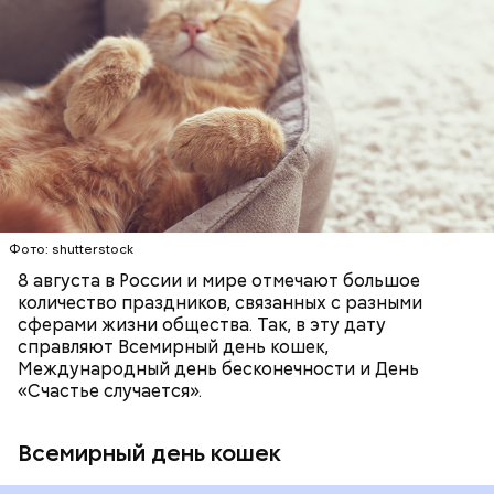
Инициатором Всемирного дня кошек в 2002 году
стал международный фонд Animal Welfare. В этот
праздник котам демонстрируют свою любовь и
почитание. Можно купить своему питомцу его
любимое лакомство или новую игрушку. В
ПРАЗДНИКИ
ЖИВОТНЫЕ
МАТЕМАТИКА
некоторых странах в эту дату открываются
КОШКИ
ПСИХОЛОГИЯ
специальные парки для выгуливания котов,
кошачьи магазины и другие заведения.
Фото: shutterstock
8 августа в России и мире отмечают большое
количество праздников, связанных с разными
сферами жизни общества. Так, в эту дату
справляют Всемирный день кошек,
Международный день бесконечности и День
«Счастье случается».
Всемирный день кошек