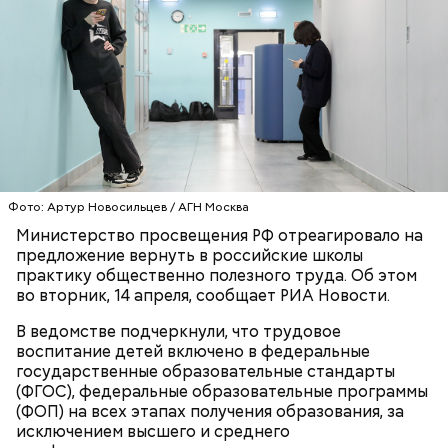
День попутного ветра, как правило, отмечают в
прибрежных городах. Там 10 августа
устраиваются соревнования по парусным видам
спорта. Также в этот праздник проходят
Фото: Артур Новосильцев / АГН Москва
тематические концерты, посвященные
Министерство просвещения РФ отреагировало на
профессиям, связанным с морем.
предложение вернуть в российские школы
практику общественно полезного труда. Об этом
во вторник, 14 апреля, сообщает РИА Новости.
В ведомстве подчеркнули, что трудовое
воспитание детей включено в федеральные
государственные образовательные стандарты
(ФГОС), федеральные образовательные программы
(ФОП) на всех этапах получения образования, за
исключением высшего и среднего