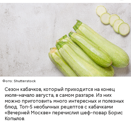
Ингредиенты:
ЕДА
ОВОЩИ
РЕЦЕПТЫ
Фото: Shutterstock
Фото: Shutterstock
Сезон кабачков, который приходится на конец
июля–начало августа, в самом разгаре. Из них
можно приготовить много интересных и полезных
блюд. Топ-5 необычных рецептов с кабачками
Вред дыни
«Вечерней Москве» перечислил шеф-повар Борис
Копылов.