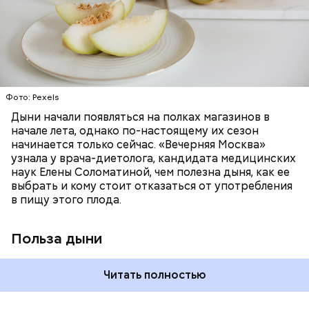
«делает пилинг изнутри», обновляет
минералами. Так, в дыне содержатся:
слизистые оболочки органов. А еще именно
ЗДОРОВЬЕ
ПРАВИЛЬНОЕ ПИТАНИЕ
бета-каротин обеспечивает дыне желтый
ОВОЩИ
ЛЕТО
ФРУКТЫ
цвет;
лютеин и зеаксантин — эти каротиноиды
отлично поддерживают наше зрение;
калий — оказывает мочегонное действие,
Фото: Pexels
поддерживает сердечно-сосудистую
систему и предотвращает скачки давления;
Дыни начали появляться на полках магазинов в
магний — помогает калию и не дает сосудам
начале лета, однако по-настоящему их сезон
спазмироваться.
начинается только сейчас. «Вечерняя Москва»
узнала у врача-диетолога, кандидата медицинских
наук Елены Соломатиной, чем полезна дыня, как ее
выбрать и кому стоит отказаться от употребления
в пищу этого плода.
Польза дыни
Читать полностью