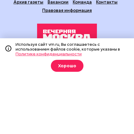
Архив газеты
Вакансии
Команда
Контакты
Правовая информация
Используя сайт vm.ru, Вы соглашаетесь с
использованием файлов cookie, которые указаны в
Политике конфиденциальности
Издание создано при финансовой поддержке Департамента
средств массовой информации и рекламы города Москвы.
Хорошо
На сайте применяются рекомендательные технологии
(информационные технологии предоставления информации
на основе сбора, систематизации и анализа сведений,
относящихся к предпочтениям пользователей сети
«Интернет», находящихся на территории Российской
Федерации).
Сетевое издание "Вечерняя Москва" (18+) зарегистрировано
в Федеральной службе по надзору в сфере связи,
информационных технологий и массовых коммуникаций
(Роскомнадзор). Свидетельство о регистрации ЭЛ № ФС 77 -
90524 от 09.12.2025. Учредитель: АО "Редакция газеты
"Вечерняя Москва". Главный редактор
vm.ru
: Александр
Геннадьевич Глуходедов. Адрес редакции: 127015, г.Москва,