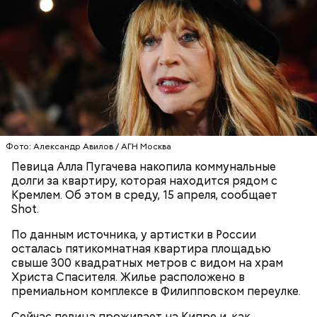
— Кабачки нужно натереть длинными слайсами
(это можно сделать на специальной терке),
День малины со сливками отмечается в США в
похожими на спагетти, и уложить в противень.
честь вкусового сочетания этой ягоды со сливками.
Дальше нужно добавить немного растительного
В этот праздник люди едят не только малину со
масла, соль, а сверху бросить хаотично
сливками, но и другие десерты на основе этих
порезанную брынзу. Затем добавляются помидоры
двух ингредиентов. Их можно купить в магазине
черри или грунтовые, — рассказал шеф-повар.
или сделать самостоятельно вместе со своими
Фото: Александр Авилов / АГН Москва
родными и близкими.
Певица Алла Пугачева накопила коммунальные
— Там может содержаться огромное количество
долги за квартиру, которая находится рядом с
нитратов, которое вызовет головокружение,
Кремлем. Об этом в среду, 15 апреля, сообщает
гипоксию и ухудшение физического состояния, —
Shot.
предостерегла Соломатина.
По данным источника, у артистки в России
осталась пятикомнатная квартира площадью
свыше 300 квадратных метров с видом на храм
Христа Спасителя. Жилье расположено в
кабачок;
премиальном комплексе в Филипповском переулке.
брынза;
Сейчас певица проживает на Кипре и, как
растительное масло;