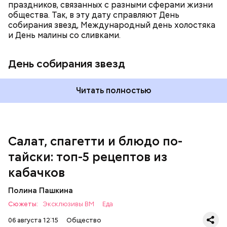
праздников, связанных с разными сферами жизни
общества. Так, в эту дату справляют День
собирания звезд, Международный день холостяка
и День малины со сливками.
кабачок;
петрушка;
День собирания звезд
чеснок;
оливковое масло;
соль.
Читать полностью
Однако диетолог предупредила: не для всех дыня
Салат, спагетти и блюдо по-
может быть полезна. В первую очередь ее стоит
тайски: топ-5 рецептов из
есть с осторожностью людям:
кабачков
Полина Пашкина
Сюжеты:
Эксклюзивы ВМ
Еда
06 августа 12:15
Общество