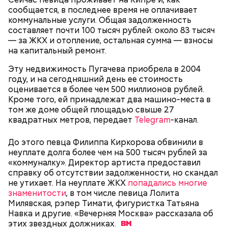
сообщается, в последнее время не оплачивает
помидоры черри либо грунтовые.
коммунальные услуги. Общая задолженность
День малины со сливками
составляет почти 100 тысяч рублей: около 83 тысяч
— за ЖКХ и отопление, остальная сумма — взносы
на капитальный ремонт.
Эту недвижимость Пугачева приобрела в 2004
беременным, кормящим женщинам;
году, и на сегодняшний день ее стоимость
людям с ослабленной иммунной системой;
оценивается в более чем 500 миллионов рублей.
пожилым;
Кроме того, ей принадлежат два машино-места в
детям.
том же доме общей площадью свыше 27
квадратных метров, передает
Telegram
-канал.
До этого певца Филиппа Киркорова обвинили в
неуплате долга более чем на 500 тысяч рублей за
«коммуналку». Директор артиста предоставил
справку об отсутствии задолженности, но скандал
не утихает. На неуплате ЖКХ
попадались многие
В Международный день холостяка все мужчины
Ингредиенты:
знаменитости
, в том числе певица Лолита
без пары видятся со своими друзьями, устраивают
Милявская, рэпер Тимати, фигуристка Татьяна
вечеринки, играют в видеоигры и проводят время,
Навка и другие. «Вечерняя Москва» рассказала об
наслаждаясь свободой и независимостью, пока
этих звездных
должниках.
это возможно, ведь может быть и так, что через год