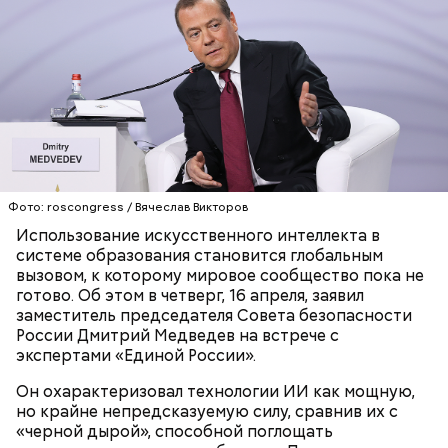
Фото: roscongress / Вячеслав Викторов
Использование искусственного интеллекта в
Праздник любви, или Ту бе-Ав, отмечается в
системе образования становится глобальным
Израиле как местный аналог Дня святого
вызовом, к которому мировое сообщество пока не
Валентина. Влюбленные в этот день делают друг
готово. Об этом в четверг, 16 апреля, заявил
другу сюрпризы, дарят цветы и подарки,
заместитель председателя Совета безопасности
устраивают свидания и признаются в своих
России Дмитрий Медведев на встрече с
чувствах. Праздник уходит корнями в далекое
экспертами «Единой России».
прошлое — во времена существования еврейской
традиции, когда девушки надевали белые платья и
Он охарактеризовал технологии ИИ как мощную,
водили хороводы в виноградниках, а юноши
но крайне непредсказуемую силу, сравнив их с
искали себе невест.
«черной дырой», способной поглощать