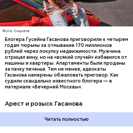
доходов в особо крупном размере. В тот же день
НАЛОГИ
ПОИСК ЛЮДЕЙ
ДЕНЬГИ
МВД
мужчину
заочно арестовали
.
ГАСАН ГУСЕЙНОВ
Молодого человека задержали. На первом же
Фото: Соцсети
допросе он признался, что планировал отравить
только отчима. Тогда следователи посчитали, что
Блогера Гусейна Гасанова приговорили к четырем
мотивом преступления была квартира родителей,
годам тюрьмы за отмывание 170 миллионов
которая в случае их смерти перешла бы сыну. Но
рублей через покупку недвижимости. Мужчина
спустя несколько дней Миссюра заявил, что ранее
отрицал вину, но на «всякий случай» избавился от
уже травил других людей.
машины и квартиры. Апартаменты были проданы
за пачку печенья. Тем не менее, адвокаты
Гасанова намерены обжаловать приговор. Как
судили скандально известного блогера — в
материале «Вечерней Москвы».
Арест и розыск Гасанова
Началось расследование. В квартире потерпевших
Читать полностью
установили скрытую камеру видеонаблюдения. На
записи попал 25-летний сын потерпевших Артем