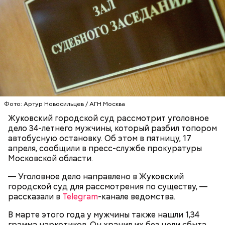
Видео: пресс-служба ГСУ СК по Московской области
— Мы съездили за витаминами, вернулись обратно,
поднялись домой. У него ухудшилось самочувствие
через сутки... Его увезли в больницу,
Фото: Артур Новосильцев / АГН Москва
реанимировали, и там он скончался, — рассказывал
Жуковский городской суд рассмотрит уголовное
Миссюра на допросе.
дело 34-летнего мужчины, который разбил топором
автобусную остановку. Об этом в пятницу, 17
апреля, сообщили в пресс-службе прокуратуры
Родственники обналичивали деньги и возвращали
Московской области.
их Гасанову. А чтобы пользоваться деньгами и не
— Уголовное дело направлено в Жуковский
вызвать подозрений у налоговой, Гасанов либо
городской суд для рассмотрения по существу, —
распределял их между еще несколькими счетами,
рассказали в
Telegram
-канале ведомства.
либо
покупал на них квартиры
.
В марте этого года у мужчины также нашли 1,34
грамма наркотиков. Он хранил их без цели сбыта.