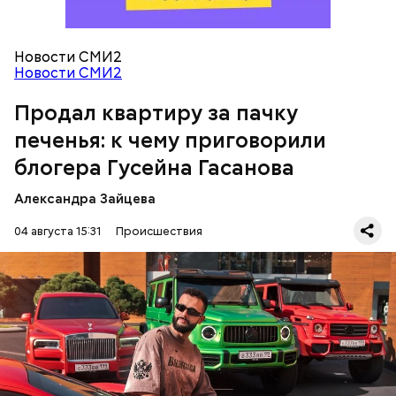
распределил между родственниками и
собственными счетами.
Новости СМИ2
Новости СМИ2
Продал квартиру за пачку
печенья: к чему приговорили
блогера Гусейна Гасанова
Александра Зайцева
Кто еще был жертвой Миссюры
04 августа 15:31
Происшествия
Фото: База розыска МВД РФ
В мае 2025 года МВД РФ объявило в
международный розыск
блогера Гусейна Гасанова.
В его отношении возбудили уголовное дело о
неуплате налогов и легализации преступных