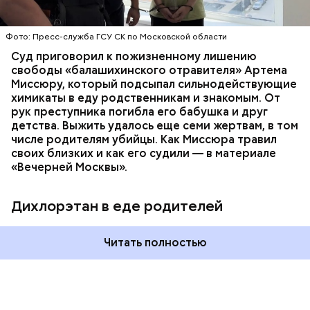
химикат дихлорэтан, который не мог попасть в
организм супругов случайно. То же самое вещество
нашли в еде, изъятой из квартиры пострадавших.
Фото: Пресс-служба ГСУ СК по Московской области
Суд приговорил к пожизненному лишению
свободы «балашихинского отравителя» Артема
Миссюру, который подсыпал сильнодействующие
химикаты в еду родственникам и знакомым. От
рук преступника погибла его бабушка и друг
детства. Выжить удалось еще семи жертвам, в том
числе родителям убийцы. Как Миссюра травил
своих близких и как его судили — в материале
«Вечерней Москвы».
Дихлорэтан в еде родителей
Читать полностью