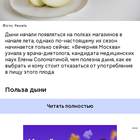
цвет;
лютеин и зеаксантин — эти каротиноиды
отлично поддерживают наше зрение;
калий — оказывает мочегонное действие,
Фото: Pexels
поддерживает сердечно-сосудистую
систему и предотвращает скачки давления;
Дыни начали появляться на полках магазинов в
магний — помогает калию и не дает сосудам
начале лета, однако по-настоящему их сезон
спазмироваться.
начинается только сейчас. «Вечерняя Москва»
узнала у врача-диетолога, кандидата медицинских
наук Елены Соломатиной, чем полезна дыня, как ее
выбрать и кому стоит отказаться от употребления
в пищу этого плода.
Польза дыни
Читать полностью