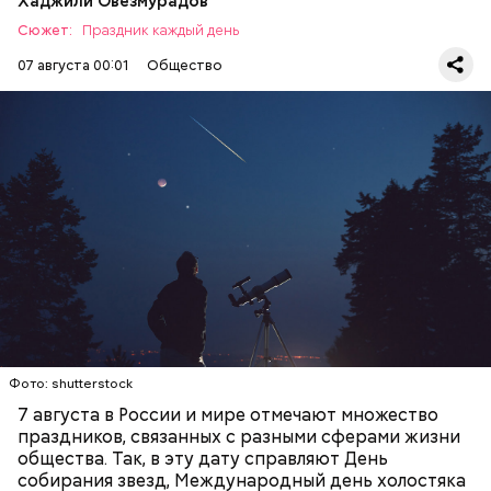
Хаджили Овезмурадов
подчеркнула доктор.
Сюжет:
Праздник каждый день
07 августа 00:01
Общество
День собирания звезд учрежден в честь
метеорного потока Персеиды, который ежегодно
можно наблюдать в августе. Все любители
— Кабачки, порезанные кубиками, нужно легко
смотреть на звездопад 7 августа выезжают за
обжарить на сковороде. К ним добавляются зелень
город — в местность, где нет светового
петрушки, чеснок, соль и оливковое масло.
ЕДА
ПРАЗДНИКИ
ЗВЕЗДОПАД
загрязнения и где можно невооруженным глазом
Получается очень вкусно, — поделился рецептом
СЛАДОСТИ
АСТРОНОМИЯ
наблюдать за падающими звездами.
Копылов.
с сахарным диабетом;
лишним весом.
Фото: shutterstock
7 августа в России и мире отмечают множество
праздников, связанных с разными сферами жизни
общества. Так, в эту дату справляют День
собирания звезд, Международный день холостяка