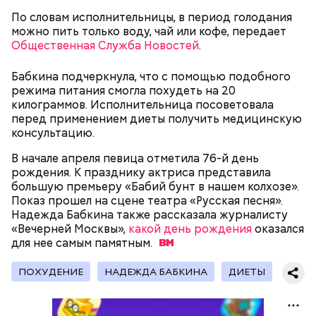
По словам исполнительницы, в период голодания
можно пить только воду, чай или кофе, передает
Общественная Служба Новостей
.
беременным, кормящим женщинам;
Бабкина подчеркнула, что с помощью подобного
людям с ослабленной иммунной системой;
режима питания смогла похудеть на 20
пожилым;
килограммов. Исполнительница посоветовала
детям.
перед применением диеты получить медицинскую
консультацию.
В начале апреля певица отметила 76-й день
рождения. К празднику актриса представила
большую премьеру «Бабий бунт в нашем колхозе».
Показ прошел на сцене театра «Русская песня».
Надежда Бабкина также рассказала журналисту
В Международный день холостяка все мужчины
Ингредиенты:
«Вечерней Москвы»,
без пары видятся со своими друзьями, устраивают
какой день рождения
оказался
для нее самым
вечеринки, играют в видеоигры и проводят время,
памятным.
наслаждаясь свободой и независимостью, пока
это возможно, ведь может быть и так, что через год
ПОХУДЕНИЕ
НАДЕЖДА БАБКИНА
ДИЕТЫ
они уже не будут холостяками.