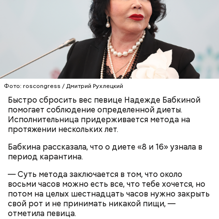
— Кабачки нужно натереть длинными слайсами
(это можно сделать на специальной терке),
День малины со сливками отмечается в США в
похожими на спагетти, и уложить в противень.
честь вкусового сочетания этой ягоды со сливками.
Дальше нужно добавить немного растительного
В этот праздник люди едят не только малину со
масла, соль, а сверху бросить хаотично
сливками, но и другие десерты на основе этих
порезанную брынзу. Затем добавляются помидоры
двух ингредиентов. Их можно купить в магазине
черри или грунтовые, — рассказал шеф-повар.
или сделать самостоятельно вместе со своими
родными и близкими.
Фото: roscongress / Дмитрий Рухлецкий
— Там может содержаться огромное количество
Быстро сбросить вес певице Надежде Бабкиной
нитратов, которое вызовет головокружение,
помогает соблюдение определенной диеты.
гипоксию и ухудшение физического состояния, —
Исполнительница придерживается метода на
предостерегла Соломатина.
протяжении нескольких лет.
Бабкина рассказала, что о диете «8 и 16» узнала в
период карантина.
кабачок;
— Суть метода заключается в том, что около
брынза;
восьми часов можно есть все, что тебе хочется, но
растительное масло;
потом на целых шестнадцать часов нужно закрыть
помидоры черри либо грунтовые.
свой рот и не принимать никакой пищи, —
отметила певица.
День малины со сливками