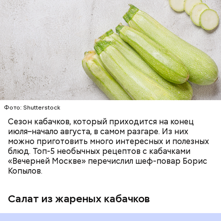
ЕДА
ОВОЩИ
РЕЦЕПТЫ
Фото: Shutterstock
Фото: Shutterstock
Сезон кабачков, который приходится на конец
июля–начало августа, в самом разгаре. Из них
можно приготовить много интересных и полезных
блюд. Топ-5 необычных рецептов с кабачками
Вред дыни
«Вечерней Москве» перечислил шеф-повар Борис
Копылов.
Салат из жареных кабачков
кремний — укрепляет кости, зубы, волосы и