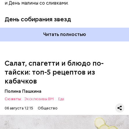
и День малины со сливками.
кабачок;
петрушка;
День собирания звезд
чеснок;
оливковое масло;
соль.
Читать полностью
Однако диетолог предупредила: не для всех дыня
Салат, спагетти и блюдо по-
может быть полезна. В первую очередь ее стоит
тайски: топ-5 рецептов из
есть с осторожностью людям:
кабачков
Полина Пашкина
Сюжеты:
Эксклюзивы ВМ
Еда
06 августа 12:15
Общество
Ингредиенты: