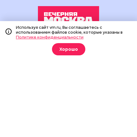
Используя сайт vm.ru, Вы соглашаетесь с
использованием файлов cookie, которые указаны в
Политике конфиденциальности
Издание создано при финансовой поддержке Департамента
средств массовой информации и рекламы города Москвы.
Хорошо
На сайте применяются рекомендательные технологии
(информационные технологии предоставления информации
на основе сбора, систематизации и анализа сведений,
относящихся к предпочтениям пользователей сети
«Интернет», находящихся на территории Российской
Федерации).
Сетевое издание "Вечерняя Москва" (18+) зарегистрировано
в Федеральной службе по надзору в сфере связи,
информационных технологий и массовых коммуникаций
(Роскомнадзор). Свидетельство о регистрации ЭЛ № ФС 77 -
90524 от 09.12.2025. Учредитель: АО "Редакция газеты
"Вечерняя Москва". Главный редактор
vm.ru
: Александр
Геннадьевич Глуходедов. Адрес редакции: 127015, г.Москва,
Бумажный пр-д, д. 14, стр. 2. Телефон:
+7(499)557-04-24
. Адрес
эл.почты:
edit@vm.ru
. Почта для связи с редакцией сайта:
news@vm.ru
.