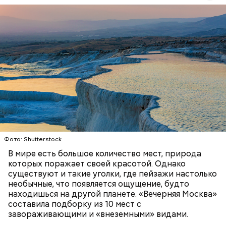
Термальные источники Памуккале в Турции
выглядят так, будто они сделаны изо льда, но на
самом деле они состоят из отложений известняка.
Горячие источники, насыщенные кальцием,
Стив Балмер
тысячелетиями создавали эти ступенчатые
ПРИРОДА
ПЛАНЕТА ЗЕМЛЯ
ТУРИЗМ
бассейны. Сейчас это одна из самых известных
достопримечательностей в Турции.
Фото: Shutterstock
В мире есть большое количество мест, природа
которых поражает своей красотой. Однако
существуют и такие уголки, где пейзажи настолько
необычные, что появляется ощущение, будто
находишься на другой планете. «Вечерняя Москва»
составила подборку из 10 мест с
Подход Ортеги окупил себя, и Zara со временем
завораживающими и «внеземными» видами.
стала популярна во всей Европе и США, а потом и