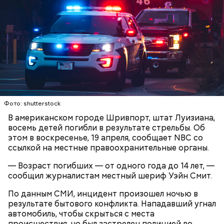
встретить. На Сокотре также есть горы,
известняковое плато и прибрежные равнины,
которые дополняют «внеземную» атмосферу.
Фото: shutterstock
Фото: World Economic Forum / CC BY-NC-SA 2.0
В американском городе Шривпорт, штат Луизиана,
восемь детей погибли в результате стрельбы. Об
Главная особенность острова Сокотра —
этом в воскресенье, 19 апреля, сообщает NBC со
драконовые деревья, которые растут только здесь.
ссылкой на местные правоохранительные органы.
Внешне они напоминают большие грибы, а
драконовыми их называют из-за красного цвета
— Возраст погибших — от одного года до 14 лет, —
смолы, которую местные жители сравнивают с
сообщил журналистам местный шериф Уэйн Смит.
Сергей Брин
кровью дракона. Они же используют ее в
медицинских целях и красят ей ткань и волосы.
По данным СМИ, инцидент произошел ночью в
результате бытового конфликта. Нападавший угнал
автомобиль, чтобы скрыться с места
происшествия, но был застрелен полицией во