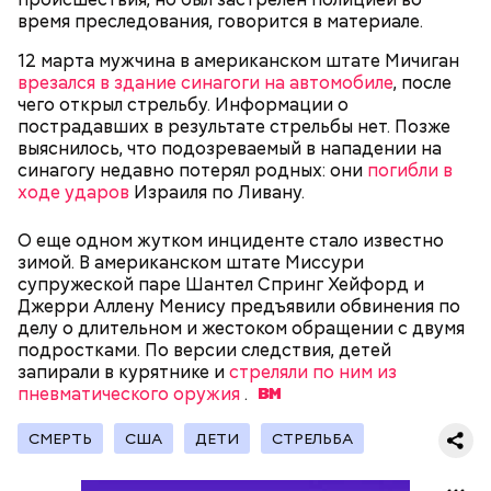
время преследования, говорится в материале.
12 марта мужчина в американском штате Мичиган
врезался в здание синагоги на автомобиле
, после
чего открыл стрельбу. Информации о
пострадавших в результате стрельбы нет. Позже
выяснилось, что подозреваемый в нападении на
синагогу недавно потерял родных: они
погибли в
ходе ударов
Израиля по Ливану.
Он находился на посту менеджера, занимался
наймом персонала и продажей продуктов. В 2000
О еще одном жутком инциденте стало известно
Фото: Shutterstock
году Балмер сменил Билла Гейтса на посту
зимой. В американском штате Миссури
генерального директора. Им он оставался до 2014
супружеской паре Шантел Спринг Хейфорд и
года, после чего ушел с поста, но остался
Джерри Аллену Менису предъявили обвинения по
держателем акций компании. Сейчас его состояние
делу о длительном и жестоком обращении с двумя
оценивается в 126 миллиардов долларов.
подростками. По версии следствия, детей
запирали в курятнике и
стреляли по ним из
пневматического оружия
.
Остров Сокотра, Йемен
СМЕРТЬ
США
ДЕТИ
СТРЕЛЬБА