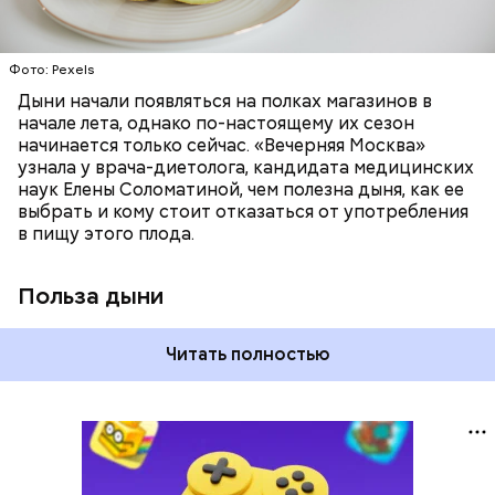
лютеин и зеаксантин — эти каротиноиды
отлично поддерживают наше зрение;
калий — оказывает мочегонное действие,
Фото: Pexels
поддерживает сердечно-сосудистую
систему и предотвращает скачки давления;
Дыни начали появляться на полках магазинов в
магний — помогает калию и не дает сосудам
начале лета, однако по-настоящему их сезон
спазмироваться.
начинается только сейчас. «Вечерняя Москва»
узнала у врача-диетолога, кандидата медицинских
наук Елены Соломатиной, чем полезна дыня, как ее
выбрать и кому стоит отказаться от употребления
в пищу этого плода.
Польза дыни
Читать полностью