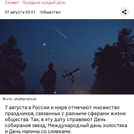
Сюжет:
Праздник каждый день
07 августа 00:01
Общество
День собирания звезд учрежден в честь
метеорного потока Персеиды, который ежегодно
можно наблюдать в августе. Все любители
— Кабачки, порезанные кубиками, нужно легко
смотреть на звездопад 7 августа выезжают за
обжарить на сковороде. К ним добавляются зелень
город — в местность, где нет светового
петрушки, чеснок, соль и оливковое масло.
ЕДА
ПРАЗДНИКИ
ЗВЕЗДОПАД
загрязнения и где можно невооруженным глазом
Получается очень вкусно, — поделился рецептом
СЛАДОСТИ
АСТРОНОМИЯ
наблюдать за падающими звездами.
Копылов.
с сахарным диабетом;
лишним весом.
Фото: shutterstock
7 августа в России и мире отмечают множество
праздников, связанных с разными сферами жизни
общества. Так, в эту дату справляют День
собирания звезд, Международный день холостяка
и День малины со сливками.