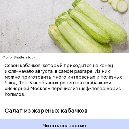
ЕДА
ОВОЩИ
РЕЦЕПТЫ
Фото: Shutterstock
Фото: Shutterstock
Сезон кабачков, который приходится на конец
июля–начало августа, в самом разгаре. Из них
можно приготовить много интересных и полезных
блюд. Топ-5 необычных рецептов с кабачками
Вред дыни
«Вечерней Москве» перечислил шеф-повар Борис
Копылов.
Салат из жареных кабачков
кремний — укрепляет кости, зубы, волосы и
Читать полностью
ногти и оказывает омолаживающее действие;