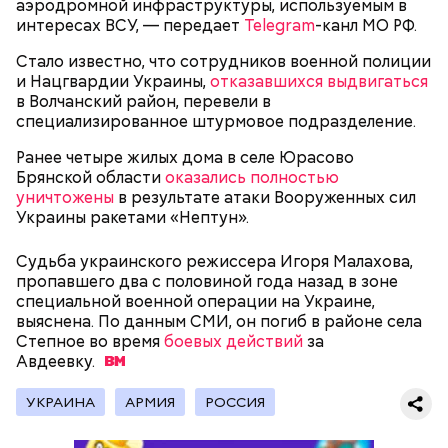
аэродромной инфраструктуры, используемым в
интересах ВСУ, — передает
Telegram
-канл МО РФ.
Стало известно, что сотрудников военной полиции
беременным, кормящим женщинам;
и Нацгвардии Украины,
отказавшихся выдвигаться
людям с ослабленной иммунной системой;
в Волчанский район, перевели в
пожилым;
специализированное штурмовое подразделение.
детям.
Ранее четыре жилых дома в селе Юрасово
Брянской области
оказались полностью
уничтожены
в результате атаки Вооруженных сил
Украины ракетами «Нептун».
Судьба украинского режиссера Игоря Малахова,
пропавшего два с половиной года назад в зоне
В Международный день холостяка все мужчины
Ингредиенты:
специальной военной операции на Украине,
без пары видятся со своими друзьями, устраивают
выяснена. По данным СМИ, он погиб в районе села
вечеринки, играют в видеоигры и проводят время,
Степное во время
боевых действий
за
наслаждаясь свободой и независимостью, пока
Авдеевку.
это возможно, ведь может быть и так, что через год
они уже не будут холостяками.
УКРАИНА
АРМИЯ
РОССИЯ