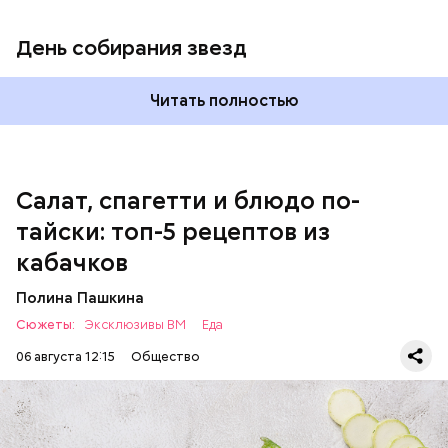
кабачок;
петрушка;
День собирания звезд
чеснок;
оливковое масло;
соль.
Читать полностью
Однако диетолог предупредила: не для всех дыня
Салат, спагетти и блюдо по-
может быть полезна. В первую очередь ее стоит
тайски: топ-5 рецептов из
есть с осторожностью людям:
кабачков
Полина Пашкина
Сюжеты:
Эксклюзивы ВМ
Еда
06 августа 12:15
Общество
Ингредиенты: