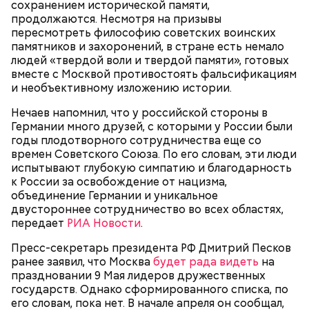
сохранением исторической памяти,
Главная особенность острова Сокотра —
продолжаются. Несмотря на призывы
драконовые деревья, которые растут только здесь.
пересмотреть философию советских воинских
Внешне они напоминают большие грибы, а
памятников и захоронений, в стране есть немало
драконовыми их называют из-за красного цвета
людей «твердой воли и твердой памяти», готовых
Фото: wikimedia.org
смолы, которую местные жители сравнивают с
Сергей Брин
вместе с Москвой противостоять фальсификациям
кровью дракона. Они же используют ее в
и необъективному изложению истории.
медицинских целях и красят ей ткань и волосы.
Нечаев напомнил, что у российской стороны в
Германии много друзей, с которыми у России были
годы плодотворного сотрудничества еще со
времен Советского Союза. По его словам, эти люди
Канэ Танака (119 лет)
испытывают глубокую симпатию и благодарность
к России за освобождение от нацизма,
объединение Германии и уникальное
двустороннее сотрудничество во всех областях,
передает
РИА Новости
.
Пресс-секретарь президента РФ Дмитрий Песков
ранее заявил, что Москва
будет рада видеть
на
Окружающие отмечали, что Носс была в здравом
Он находился на посту менеджера, занимался
праздновании 9 Мая лидеров дружественных
уме до конца жизни. Интересно, что когда в
наймом персонала и продажей продуктов. В 2000
Фото: Shutterstock
государств. Однако сформированного списка, по
возрасте 117 лет ей сообщили, что она теперь
году Балмер сменил Билла Гейтса на посту
его словам, пока нет. В начале апреля он сообщал,
является старейшим из ныне живущих людей,