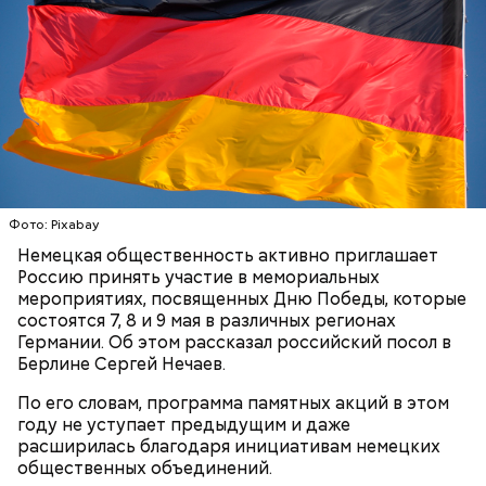
Фото: wikimedia.org
В 1995 году, обучаясь в Стэнфорде, Брин
Фото: Shutterstock
познакомился с Ларри Пейджем, с которым они
позже основали Google и ее материнскую
компанию Alphabet Inc. В 2019 году они ушли с
Фото: Pixabay
руководящих постов, однако продолжили входить
Немецкая общественность активно приглашает
в состав совета директоров и остались
Россию принять участие в мемориальных
Жанна Кальман (122 года)
контролирующими акционерами. Его состояние
мероприятиях, посвященных Дню Победы, которые
оценивается в 237 миллиардов долларов.
Впадина Данакиль, Эфиопия
состоятся 7, 8 и 9 мая в различных регионах
Германии. Об этом рассказал российский посол в
Берлине Сергей Нечаев.
По его словам, программа памятных акций в этом
В 1961 году под влиянием пасторов с американских
году не уступает предыдущим и даже
военных баз Канэ Танака приняла христианство и
расширилась благодаря инициативам немецких
до 103-летнего возраста посещала церковные
общественных объединений.