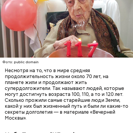
семь сыновей и две дочери. Тадзима также
работала на ферме по производству сахарного
тростника, а потом управляла магазином
коричневого сахара вместе с одним из
родственников, но в поле она продолжала
работать аж до 80 лет.
ПЕНСИОНЕРЫ
ПОЖИЛЫЕ ЛЮДИ
РЕКОРДЫ
Фото: public domain
Несмотря на то, что в мире средняя
продолжительность жизни около 70 лет, на
планете жили и продолжают жить
супердолгожители. Так называют людей, которые
Фото: public domain
могут достигнуть возраста 100, 110, а то и 120 лет.
Сколько прожили самые старейшие люди Земли,
какой у них был жизненный путь и были ли какие-то
секреты долголетия — в материале «Вечерней
Москвы».