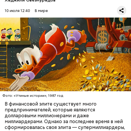
Амансио Ортега — испанский бизнесмен, который
начинал с работы в магазине и сумел построить
10 июля 12:40
В мире
собственную компанию Inditex, владеющую
многими всемирно известными брендами одежды.
Первоначально это была сеть магазинов Zara,
которая по задумке делала качественную и
стильную одежду по доступным ценам.
Фото: public domain
БОГАТСТВО
БИЗНЕС
ПРЕДПРИНИМАТЕЛИ
МИЛЛИАРДЕРЫ
ДЕНЬГИ
Люсиль Рандон (118 лет)
Фото: «Утиные истории», 1987 год
В финансовой элите существует много
предпринимателей, которые являются
долларовыми миллионерами и даже
Фото: Shutterstock
миллиардерами. Однако за последнее время в ней
сформировалась своя элита — супермиллиардеры,