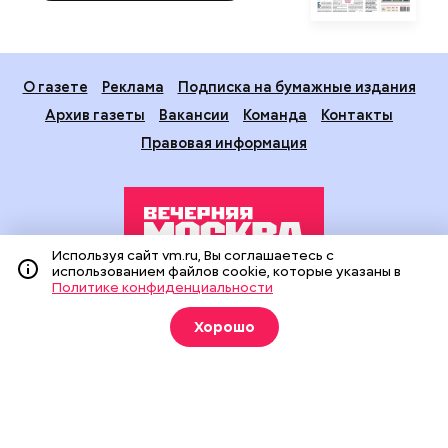
О газете
Реклама
Подписка на бумажные издания
Архив газеты
Вакансии
Команда
Контакты
Правовая информация
Используя сайт vm.ru, Вы соглашаетесь с
использованием файлов cookie, которые указаны в
Политике конфиденциальности
Издание создано при финансовой поддержке Департамента
средств массовой информации и рекламы города Москвы.
Хорошо
На сайте применяются рекомендательные технологии
(информационные технологии предоставления информации
на основе сбора, систематизации и анализа сведений,
относящихся к предпочтениям пользователей сети
«Интернет», находящихся на территории Российской
Федерации).
Сетевое издание "Вечерняя Москва" (18+) зарегистрировано