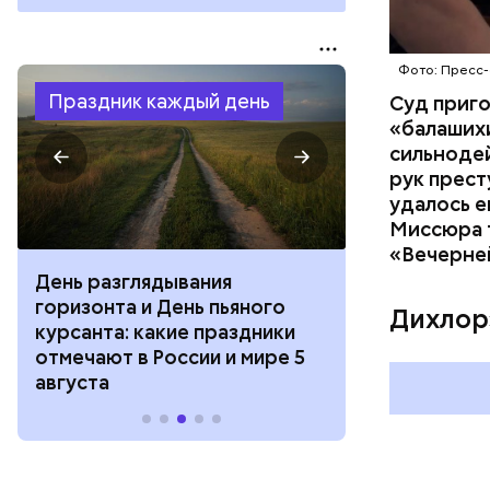
Фото: Пресс-
Праздник каждый день
Суд приг
«балаших
сильнодей
рук прест
удалось е
Миссюра т
«Вечерне
День разглядывания
День качания
горизонта и День пьяного
День шампан
Дихлор
курсанта: какие праздники
праздники о
отмечают в России и мире 5
и мире 4 авг
августа