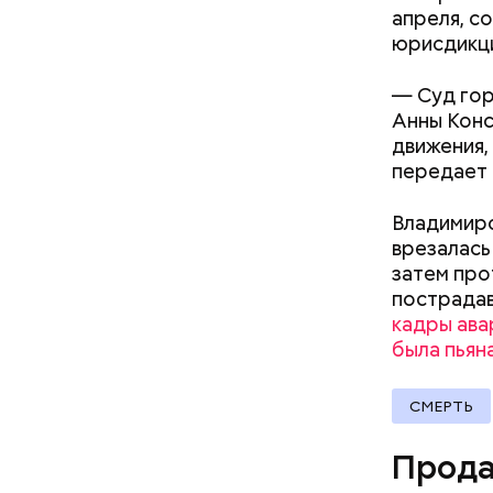
апреля, с
юрисдикц
— Суд гор
Анны Конс
движения,
передает
Владимиро
врезалась
затем про
пострадав
кадры ава
была пьян
Молодого 
что плани
СМЕРТЬ
Как поменять батареи дома и
посчитали
не получить штраф
которая в
Прода
дней Мисс