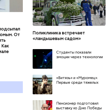
подсыпал
Поликлиника встречает
омым. От
«ландышевым садом»
ить
 Как
иале
Студенты показали
эмоции через технологии
День собирания звезд и
Международный день
холостяка: какие праздники
«Витязь» и «Муромец».
отмечают в России и мире 7
Первые среди тяжелых
августа
Пенсионер подготовил
выставку ко Дню Победы