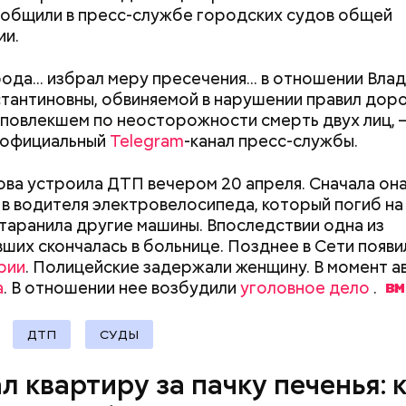
ообщили в пресс-службе городских судов общей
ии.
ода... избрал меру пресечения... в отношении Вл
тантиновны, обвиняемой в нарушении правил дор
 повлекшем по неосторожности смерть двух лиц,
 официальный
Telegram
-канал пресс-службы.
ва устроила ДТП вечером 20 апреля. Сначала он
 в водителя электровелосипеда, который погиб на 
таранила другие машины. Впоследствии одна из
ших скончалась в больнице. Позднее в Сети появи
рии
. Полицейские задержали женщину. В момент а
а
. В отношении нее возбудили
уголовное дело
.
человека задержали. На первом же допросе он п
ровал отравить только отчима. Тогда следователи
ДТП
СУДЫ
Как получить до 100 тысяч
Как узнать, снес
, что мотивом преступления была квартира родит
рублей от государства при
реновации в Мос
 случае их смерти перешла бы сыну. Но спустя нес
л квартиру за пачку печенья: 
трудной ситуации: кто может
искать информа
юра заявил, что ранее уже травил других людей.
претендовать и какие нужны