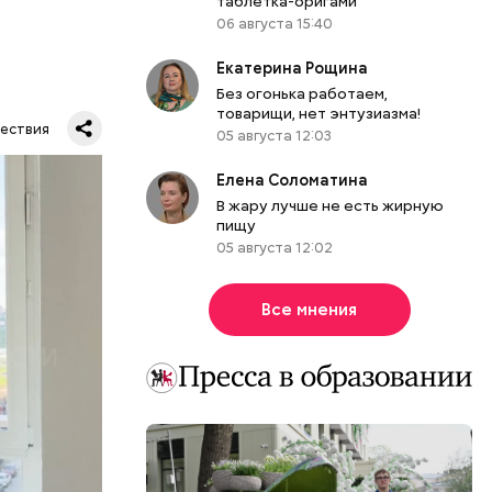
таблетка-оригами
06 августа 15:40
Екатерина Рощина
Без огонька работаем,
товарищи, нет энтузиазма!
ествия
05 августа 12:03
тную
Елена Соломатина
гли
В жару лучше не есть жирную
ших
пищу
05 августа 12:02
пасть в
еде,
Все мнения