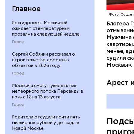
матери и 
Главное
пищу ела 
Фото: Соцсе
Росгидромет: Москвичей
Блогера Г
ожидает «температурный
отмывание
провал» на следующей неделе
Мужчина о
Город
квартиры.
менее, ад
Сергей Собянин рассказал о
судили ск
Pl
строительстве дорожных
Москвы».
объектов в 2026 году
Vi
Город
Арест 
Москвичи смогут увидеть пик
метеорного потока Персеиды в
ночь с 12 на 13 августа
Город
Родители отсудили почти пять
Подсы
миллионов рублей у детсада в
Новой Москве
приго