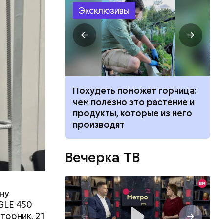
Эксклюзивы
ванной и
Похудеть поможет горчица:
 москвич
чем полезно это растение и
беременную
продукты, которые из него
производят
Вечерка ТВ
ов
блей. Эти
ственными
ну
GLE 450
торник, 21