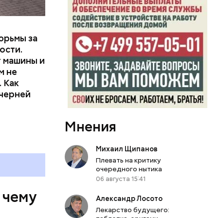
вленную
юрьмы за
ости.
т машины и
м не
 Как
ечерней
Мнения
Михаил Щипанов
Плевать на критику
очередного нытика
06 августа 15:41
 чему
Александр Лосото
Лекарство будущего: