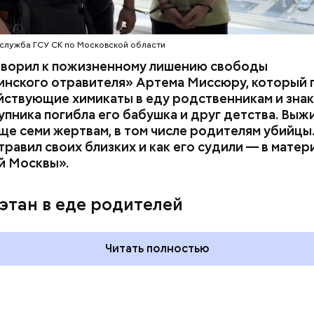
служба ГСУ СК по Московской области
оворил к пожизненному лишению свободы
инского отравителя» Артема Миссюру, который 
ствующие химикаты в еду родственникам и знак
упника погибла его бабушка и друг детства. Выж
ще семи жертвам, в том числе родителям убийцы.
равил своих близких и как его судили — в матер
й Москвы».
 на качелях и
День арбуза и День поцелуев
ского: какие
с зеркалом: какие праздники
этан в еде родителей
тмечают в России
отмечают в России и мире 3
уста
августа
Читать полностью