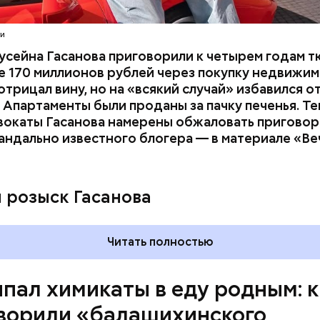
отчима и подсыпал им в еду химикаты. Также отра
его младшая сестра.
ти
усейна Гасанова приговорили к четырем годам т
 170 миллионов рублей через покупку недвижим
трицал вину, но на «всякий случай» избавился о
 Апартаменты были проданы за пачку печенья. Те
вокаты Гасанова намерены обжаловать приговор.
андально известного блогера — в материале «В
ay
deo
и розыск Гасанова
Читать полностью
пал химикаты в еду родным: к
ворили «балашихинского