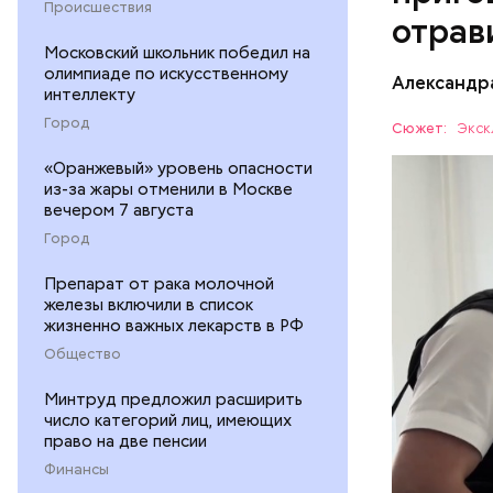
Происшествия
отрав
Московский школьник победил на
олимпиаде по искусственному
Видео: пре
Александр
интеллекту
Город
Сюжет:
Экск
«Оранжевый» уровень опасности
Все начал
из-за жары отменили в Москве
больницу 
вечером 7 августа
поставить
ОТРАВЛЕ
Город
направили
сильнодей
СЛЕДСТВ
Препарат от рака молочной
организм 
железы включили в список
изъятой и
жизненно важных лекарств в РФ
Общество
Минтруд предложил расширить
число категорий лиц, имеющих
право на две пенсии
Финансы