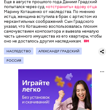
Еще в августе прошлого года Даниил Градский
попытался через суд
«отстранить» вдову отца
Марину Коташенко от наследства. По мнению
истца, женщина вступила в брак с артистом из
— Кабачки, порезанные кубиками, нужно легко
меркантильных соображений. Сын Градского
обжарить на сковороде. К ним добавляются зелень
указал, что Коташенко воспользовалась плохим
петрушки, чеснок, соль и оливковое масло.
самочувствием композитора и вывезла немалую
Получается очень вкусно, — поделился рецептом
часть ценного имущества из его квартиры, чтобы
Копылов.
оно не досталось другим
наследникам.
НАСЛЕДСТВО
АЛЕКСАНДР ГРАДСКИЙ
РОССИЯ
кабачок;
петрушка;
чеснок;