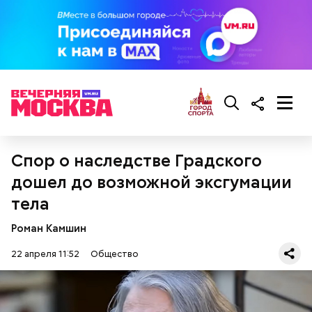
масла, соль, а сверху бросить хаотично
порезанную брынзу. Затем добавляются помидоры
черри или грунтовые, — рассказал шеф-повар.
Спор о наследстве Градского
дошел до возможной эксгумации
кабачок;
тела
брынза;
растительное масло;
Роман Камшин
помидоры черри либо грунтовые.
22 апреля 11:52
Общество