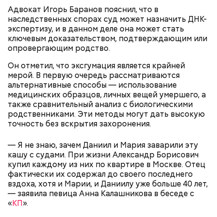
Адвокат Игорь Баранов пояснил, что в
наследственных спорах суд может назначить ДНК-
экспертизу, и в данном деле она может стать
ключевым доказательством, подтверждающим или
опровергающим родство.
Он отметил, что эксгумация является крайней
мерой. В первую очередь рассматриваются
альтернативные способы — использование
Спагетти из кабачков
медицинских образцов, личных вещей умершего, а
также сравнительный анализ с биологическими
родственниками. Эти методы могут дать высокую
точность без вскрытия захоронения.
— Я не знаю, зачем Даниил и Мария заварили эту
кашу с судами. При жизни Александр Борисович
купил каждому из них по квартире в Москве. Отец
фактически их содержал до своего последнего
вздоха, хотя и Марии, и Даниилу уже больше 40 лет,
— заявила певица Анна Калашникова в беседе с
«
КП
».