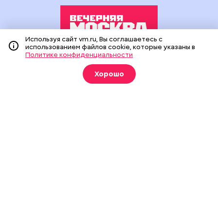
Используя сайт vm.ru, Вы соглашаетесь с
использованием файлов cookie, которые указаны в
Политике конфиденциальности
Издание создано при финансовой поддержке Департамента
средств массовой информации и рекламы города Москвы.
Хорошо
На сайте применяются рекомендательные технологии
(информационные технологии предоставления информации
на основе сбора, систематизации и анализа сведений,
относящихся к предпочтениям пользователей сети
«Интернет», находящихся на территории Российской
Федерации).
Сетевое издание "Вечерняя Москва" (18+) зарегистрировано
в Федеральной службе по надзору в сфере связи,
информационных технологий и массовых коммуникаций
(Роскомнадзор). Свидетельство о регистрации ЭЛ № ФС 77 -
90524 от 09.12.2025. Учредитель: АО "Редакция газеты
"Вечерняя Москва". Главный редактор
vm.ru
: Александр
Геннадьевич Глуходедов. Адрес редакции: 127015, г.Москва,
Бумажный пр-д, д. 14, стр. 2. Телефон:
+7(499)557-04-24
. Адрес
эл.почты:
edit@vm.ru
. Почта для связи с редакцией сайта:
news@vm.ru
.