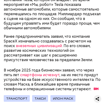
мероприятия «Мы, робот» Tesla показала
автономные автомобили, которые самостоятельно
Канэ Танака (119 лет)
перемещались по площадке. Миллиардер подъехал
к сцене на одном из них. Он сообщил, что в
будущем управлять ими будет гораздо проще, чем
обычными автомобилями.
Ранее предприниматель заявил, что компания
SpaceX изначально создавалась с расчетом на
поиск
внеземных цивилизаций
. По его словам,
Окружающие отмечали, что Носс была в здравом
развитие космических технологий он
Он находился на посту менеджера, занимался
уме до конца жизни. Интересно, что когда в
рассматривает как шаг к расширению
наймом персонала и продажей продуктов. В 2000
Фото: Shutterstock
возрасте 117 лет ей сообщили, что она теперь
присутствия человечества за пределами Земли.
году Балмер сменил Билла Гейтса на посту
является старейшим из ныне живущих людей,
генерального директора. Им он оставался до 2014
женщина с улыбкой ответила: «Ну и что?». Сама
года, после чего ушел с поста, но остался
В ноябре 2025 года бизнесмен заявил, что через
Носс отмечала, что секрет ее долголетия
держателем акций компании. Сейчас его состояние
пять лет
смартфоны исчезнут
, на их место придут
заключается в постоянной двигательной
оценивается в 126 миллиардов долларов.
устройства на базе искусственного интеллекта. По
активности и отсутствии беспокойства по поводу
словам Маска, в ближайшее время привычные
возраста. Однако стоит отметить, что ей в том
телефоны и операционные системы
устареют.
Остров Сокотра, Йемен
числе повезло с генетикой: в роду женщины
Сара Носс родилась в городе Голливуд
большое количество долгожителей. Сара не имела
(Пенсильвания, США) 24 сентября 1880 года. Всего
ТРАНСПОРТ
ТАКСИ
ИЛОН МАСК
вредных привычек, но очень любила сладости и
в ее семье было семь детей, однако трое ее
чипсы, а овощи ела редко. Сара Носс скончалась 30