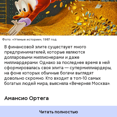
БОГАТСТВО
БИЗНЕС
ПРЕДПРИНИМАТЕЛИ
МИЛЛИАРДЕРЫ
ДЕНЬГИ
Люсиль Рандон (118 лет)
Фото: «Утиные истории», 1987 год
В финансовой элите существует много
предпринимателей, которые являются
долларовыми миллионерами и даже
Фото: Shutterstock
миллиардерами. Однако за последнее время в ней
сформировалась своя элита — супермиллиардеры,
на фоне которых обычные богачи выглядят
довольно скромно. Кто входит в топ-10 самых
богатых людей мира, выясняла «Вечерняя Москва».
Амансио Ортега
В 1991 году Тадзима потеряла мужа. А спустя 11 лет
Читать полностью
переехала в дом престарелых. В 2015 году, когда ей