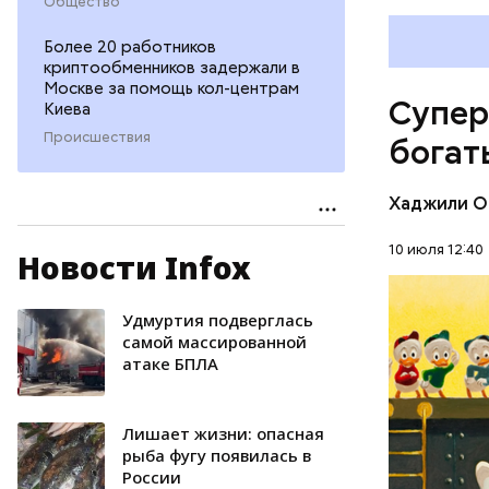
Общество
Амансио О
Более 20 работников
магазине 
криптообменников задержали в
владеющу
Москве за помощь кол-центрам
Супер
Киева
Первонача
делала ка
Происшествия
богат
Хаджили О
10 июля 12:40
Новости Infox
Удмуртия подверглась
БОГАТСТ
самой массированной
атаке БПЛА
ДЕНЬГИ
Лишает жизни: опасная
рыба фугу появилась в
России