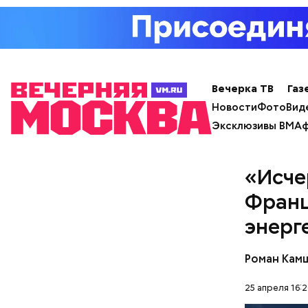
Он находи
продажей 
посту ген
чего ушел
состояние
Вечерка ТВ
Газ
Новости
Фото
Вид
Эксклюзивы ВМ
Аф
«Исче
Франц
энерг
Роман Кам
25 апреля 16:2
Фото: Shutt