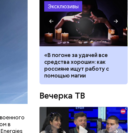
Эксклюзивы
 создавал
 —
ь в
ь акций
ало по
«В погоне за удачей все
 как
средства хороши»: как
ла толпу
россияне ищут работу с
ске
помощью магии
Вечерка ТВ
 военного
ом в
lEnergies