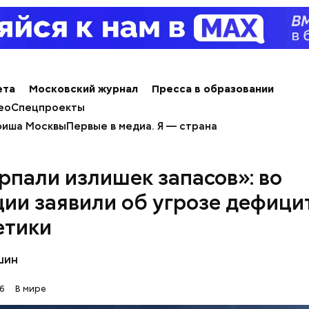
лся на посту менеджера, занимался наймом персо
продуктов. В 2000 году Балмер сменил Билла Гейт
ерального директора. Им он оставался до 2014 го
 с поста, но остался держателем акций компании. 
 оценивается в 126 миллиардов долларов.
ета
Московский журнал
Пресса в образовании
ео
Спецпроекты
иша Москвы
Первые в медиа. Я — страна
рпали излишек запасов»: во
ии заявили об угрозе дефици
етики
шин
6
В мире
erstock