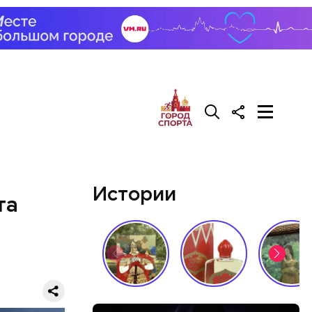
нала и
са на
да, после
Сейчас его
Истории
та