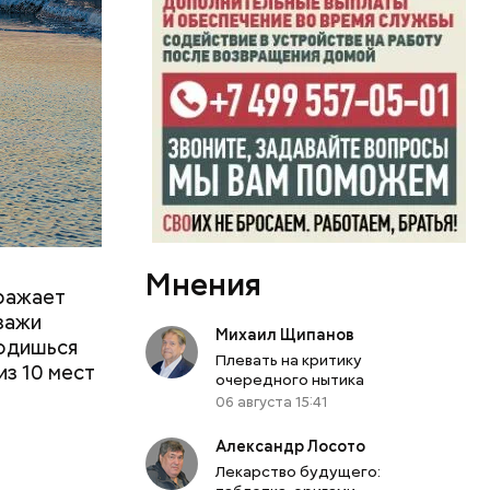
tex
 другие
м
тояние
Мнения
оражает
йзажи
Михаил Щипанов
ходишься
Плевать на критику
из 10 мест
очередного нытика
06 августа 15:41
Александр Лосото
Лекарство будущего: