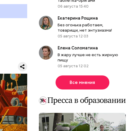
таблетка-оригами
06 августа 15:40
 работы в
Екатерина Рощина
ы.
Без огонька работаем,
думке
товарищи, нет энтузиазма!
м.
05 августа 12:03
Елена Соломатина
В жару лучше не есть жирную
пищу
05 августа 12:02
Все мнения
ЕРЫ