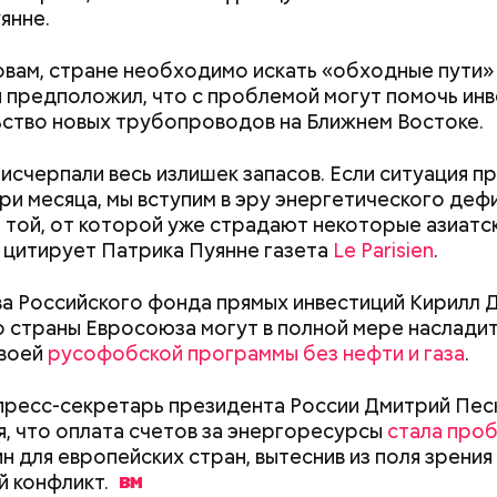
янне.
овам, стране необходимо искать «обходные пути»
н предположил, что с проблемой могут помочь инв
ство новых трубопроводов на Ближнем Востоке.
исчерпали весь излишек запасов. Если ситуация п
ри месяца, мы вступим в эру энергетического деф
той, от которой уже страдают некоторые азиатс
erstock
 цитирует Патрика Пуянне газета
Le Parisien
.
ра воды здесь круглый год составляет 36 градусо
упаться в этих источниках приятно и к тому же пол
ва Российского фонда прямых инвестиций Кирилл 
оит быть осторожным: ходить здесь можно тольк
то страны Евросоюза могут в полной мере наслади
 чтобы не поскользнуться, лучше взять носки или р
своей
русофобской программы без нефти и газа
.
ля душа.
пресс-секретарь президента России Дмитрий Пес
Как узнать, снесут ли дом по
Как предотврат
я, что оплата счетов за энергоресурсы
стала про
реновации в Москве: где
диабета
н для европейских стран, вытеснив из поля зрения
алмер
искать информацию и сроки
ий
конфликт.