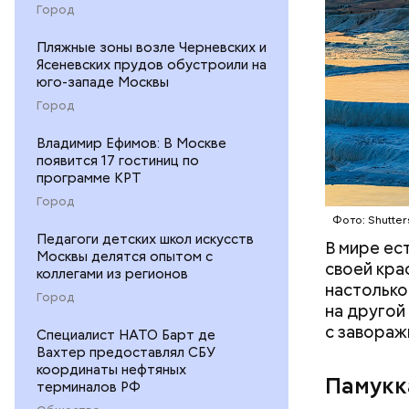
всей Европ
Город
принадлежа
Пляжные зоны возле Черневских и
популярны
Ясеневских прудов обустроили на
продолжае
юго-западе Москвы
оценивает
Город
Владимир Ефимов: В Москве
появится 17 гостиниц по
программе КРТ
Город
Фото: Shutter
Педагоги детских школ искусств
В мире ес
Москвы делятся опытом с
своей кра
коллегами из регионов
настолько
Город
на другой
с завораж
Cпециалист НАТО Барт де
Вахтер предоставлял СБУ
координаты нефтяных
Памукк
терминалов РФ