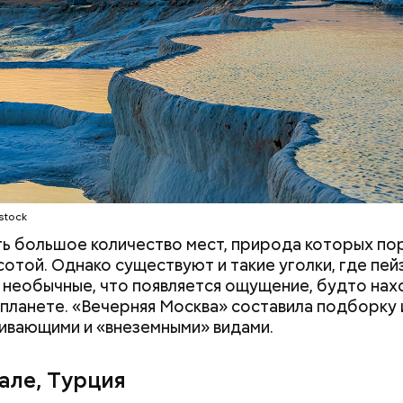
е и США, а потом и во всем мире. Кроме того, Indi
т Pull&Bear, Massimo Dutti, Bershka, Stradivarius и
е бренды. Бизнесмен сейчас на пенсии, но при это
т контролировать акции своей компании. Его сос
ся примерно в 148 миллиардов долларов.
stock
ть большое количество мест, природа которых п
сотой. Однако существуют и такие уголки, где пе
 необычные, что появляется ощущение, будто на
 планете. «Вечерняя Москва» составила подборку 
ивающими и «внеземными» видами.
але, Турция