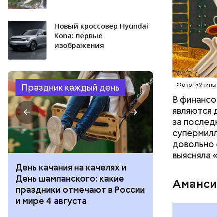
Новый кроссовер Hyundai
Kona: первые
изображения
Фото: Shutt
Фото: «Утины
Праздник каждый день
В финансо
являются 
за послед
супермилл
довольно 
выясняла 
День качания на качелях и
День арбуза
День шампанского: какие
с зеркалом: 
Аманси
праздники отмечают в России
отмечают в Р
и мире 4 августа
августа