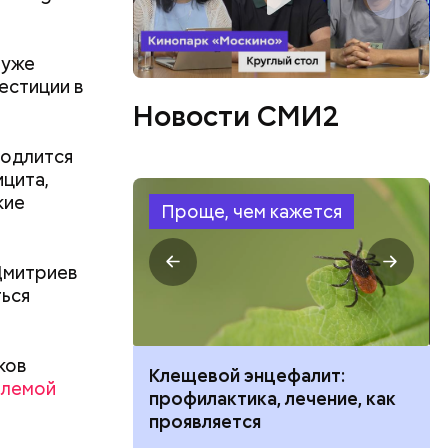
 уже
естиции в
Новости СМИ2
родлится
ицита,
кие
Проще, чем кажется
в,
езно.
Дмитриев
о без
ться
езиновые
ков
ить развитие
Клещевой энцефалит:
блемой
профилактика, лечение, как
проявляется