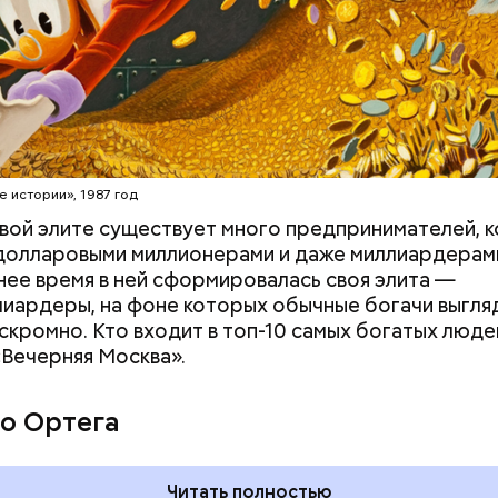
erstock
е истории», 1987 год
вой элите существует много предпринимателей, 
долларовыми миллионерами и даже миллиардерам
нее время в ней сформировалась своя элита —
иардеры, на фоне которых обычные богачи выгля
скромно. Кто входит в топ-10 самых богатых люде
«Вечерняя Москва».
 и День поцелуев
День собирания звезд и
какие праздники
Международный день
о Ортега
оссии и мире 3
холостяка: какие праздники
отмечают в России и мире 7
августа
Читать полностью