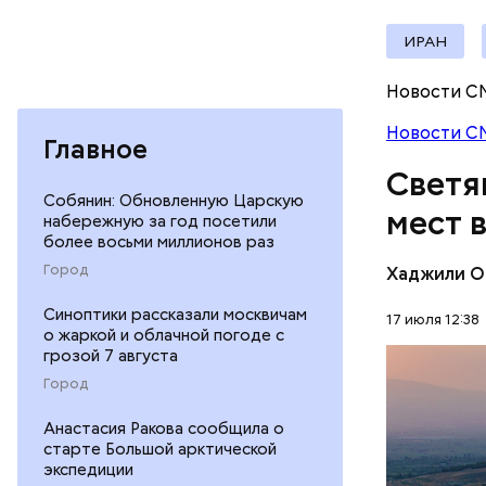
документы
ИРАН
Новости С
Новости С
Главное
Светя
Собянин: Обновленную Царскую
мест 
набережную за год посетили
более восьми миллионов раз
Город
Хаджили О
Термальны
Синоптики рассказали москвичам
17 июля 12:38
о жаркой и облачной погоде с
сделаны и
грозой 7 августа
известняк
ПРИРОДА
Город
создавали
известных
Анастасия Ракова сообщила о
старте Большой арктической
экспедиции
Подход Ор