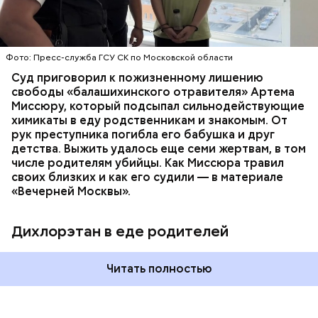
ОТРАВЛЕНИЯ
БАЛАШИХА
РОДИТЕЛИ
специалисты обнаружили сильнодействующий
СЛЕДСТВЕННЫЙ КОМИТЕТ
ЭКСПЕРТИЗЫ
химикат дихлорэтан, который не мог попасть в
организм супругов случайно. То же самое вещество
нашли в еде, изъятой из квартиры пострадавших.
Фото: Пресс-служба ГСУ СК по Московской области
Суд приговорил к пожизненному лишению
свободы «балашихинского отравителя» Артема
Миссюру, который подсыпал сильнодействующие
химикаты в еду родственникам и знакомым. От
рук преступника погибла его бабушка и друг
детства. Выжить удалось еще семи жертвам, в том
числе родителям убийцы. Как Миссюра травил
своих близких и как его судили — в материале
«Вечерней Москвы».
Дихлорэтан в еде родителей
Читать полностью