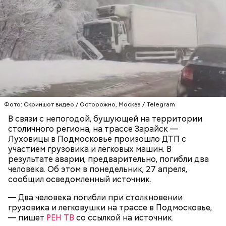
Блогеру грозило до семи лет лишения свободы.
Видео: пресс-служба ГСУ СК по Московской области
— Мы съездили за витаминами, вернулись обратно,
поднялись домой. У него ухудшилось самочувствие
Фото: Скриншот видео / Осторожно, Москва / Telegram
через сутки... Его увезли в больницу,
В связи с непогодой, бушующей на территории
реанимировали, и там он скончался, — рассказывал
столичного региона, на трассе Зарайск —
Миссюра на допросе.
Луховицы в Подмосковье произошло ДТП с
участием грузовика и легковых машин. В
результате аварии, предварительно, погибли два
человека. Об этом в понедельник, 27 апреля,
Родственники обналичивали деньги и возвращали
сообщил осведомленный источник.
их Гасанову. А чтобы пользоваться деньгами и не
вызвать подозрений у налоговой, Гасанов либо
— Два человека погибли при столкновении
распределял их между еще несколькими счетами,
грузовика и легковушки на трассе в Подмосковье,
либо
покупал на них квартиры
.
— пишет
РЕН ТВ
со ссылкой на источник.