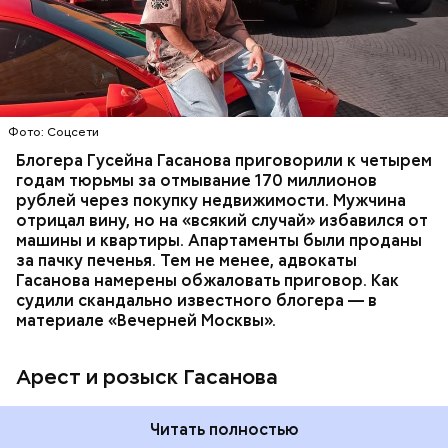
В его отношении возбудили уголовное дело о
неуплате налогов и легализации преступных
доходов в особо крупном размере. В тот же день
НАЛОГИ
ПОИСК ЛЮДЕЙ
ДЕНЬГИ
МВД
мужчину
заочно арестовали
.
ГАСАН ГУСЕЙНОВ
Молодого человека задержали. На первом же
Фото: Соцсети
допросе он признался, что планировал отравить
только отчима. Тогда следователи посчитали, что
Блогера Гусейна Гасанова приговорили к четырем
мотивом преступления была квартира родителей,
годам тюрьмы за отмывание 170 миллионов
которая в случае их смерти перешла бы сыну. Но
рублей через покупку недвижимости. Мужчина
спустя несколько дней Миссюра заявил, что ранее
отрицал вину, но на «всякий случай» избавился от
уже травил других людей.
машины и квартиры. Апартаменты были проданы
за пачку печенья. Тем не менее, адвокаты
Гасанова намерены обжаловать приговор. Как
судили скандально известного блогера — в
материале «Вечерней Москвы».
Арест и розыск Гасанова
Началось расследование. В квартире потерпевших
Читать полностью