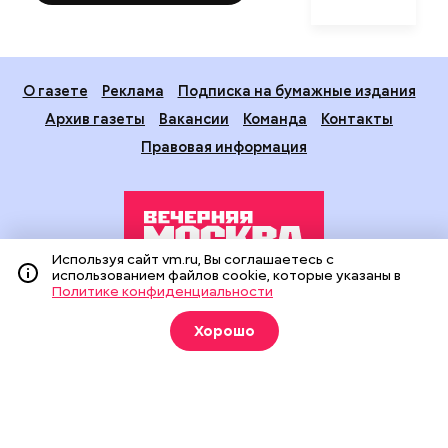
О газете
Реклама
Подписка на бумажные издания
Архив газеты
Вакансии
Команда
Контакты
Правовая информация
Используя сайт vm.ru, Вы соглашаетесь с
использованием файлов cookie, которые указаны в
Политике конфиденциальности
Издание создано при финансовой поддержке Департамента
средств массовой информации и рекламы города Москвы.
Хорошо
На сайте применяются рекомендательные технологии
(информационные технологии предоставления информации
на основе сбора, систематизации и анализа сведений,
относящихся к предпочтениям пользователей сети
«Интернет», находящихся на территории Российской
Федерации).