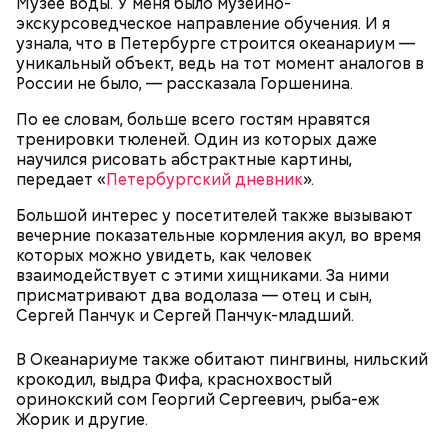
Музее воды. У меня было музейно-
экскурсоведческое направление обучения. И я
узнала, что в Петербурге строится океанариум —
уникальный объект, ведь на тот момент аналогов в
кабачок;
России не было, — рассказала Горшенина.
брынза;
растительное масло;
По ее словам, больше всего гостям нравятся
помидоры черри либо грунтовые.
тренировки тюленей. Один из которых даже
научился рисовать абстрактные картины,
День малины со сливками
передает «
Петербургский дневник
».
Большой интерес у посетителей также вызывают
вечерние показательные кормления акул, во время
которых можно увидеть, как человек
беременным, кормящим женщинам;
взаимодействует с этими хищниками. За ними
людям с ослабленной иммунной системой;
присматривают два водолаза — отец и сын,
пожилым;
Сергей Панчук и Сергей Панчук-младший.
детям.
В Океанариуме также обитают пингвины, нильский
крокодил, выдра Фифа, краснохвостый
оринокский сом Георгий Сергеевич, рыба-еж
Жорик и другие.