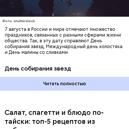
с сахарным диабетом;
лишним весом.
Фото: shutterstock
7 августа в России и мире отмечают множество
праздников, связанных с разными сферами жизни
общества. Так, в эту дату справляют День
собирания звезд, Международный день холостяка
и День малины со сливками.
кабачок;
петрушка;
День собирания звезд
чеснок;
оливковое масло;
соль.
Читать полностью
Однако диетолог предупредила: не для всех дыня
Салат, спагетти и блюдо по-
может быть полезна. В первую очередь ее стоит
тайски: топ-5 рецептов из
есть с осторожностью людям: