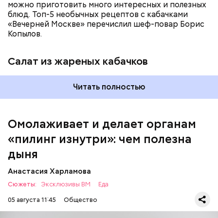
можно приготовить много интересных и полезных
блюд. Топ-5 необычных рецептов с кабачками
Вред дыни
«Вечерней Москве» перечислил шеф-повар Борис
Копылов.
Салат из жареных кабачков
кремний — укрепляет кости, зубы, волосы и
Читать полностью
ногти и оказывает омолаживающее действие;
витамин С — работает как антиоксидант,
иммуномодулятор, помогает выработке
соединительной ткани, улучшает тургор кожи;
Омолаживает и делает органам
клетчатка — достаточно нежная и забирает
«пилинг изнутри»: чем полезна
излишки холестерина, сахара и соли тяжелых
металлов;
дыня
фолиевая кислота (в большом количестве) —
она необходима беременным женщинам,
Анастасия Харламова
— В момент стресса он держит сосуды под
чтобы формировалась нервная трубка у
Сюжеты:
контролем и контролирует более 300 реакций
Эксклюзивы ВМ
Еда
плода. Также ее рекомендуют принимать для
нашего организма. Также положительно влияет на
снижения уровня гомоцистеина — это
05 августа 11:45
Общество
нервную систему, успокаивает, предотвращает
вещество вызывает микровоспаление в
спазмы, — пояснила Соломатина.
организме, которое провоцирует его раннее