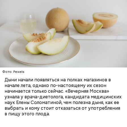
старение и развитие ряда опасных
заболеваний;
Дыня содержит много структурированной
бета-каротин (провитамин А) — отвечает за
жидкости, поэтому организму не нужно тратить
поддержание иммунитета, зрения и
много энергии, чтобы ее усвоить, рассказала
необходим для обновления кожи. Дыня
доктор. Кроме того, этот плод богат витаминами и
«делает пилинг изнутри», обновляет
минералами. Так, в дыне содержатся:
слизистые оболочки органов. А еще именно
ЗДОРОВЬЕ
ПРАВИЛЬНОЕ ПИТАНИЕ
бета-каротин обеспечивает дыне желтый
ОВОЩИ
ЛЕТО
ФРУКТЫ
цвет;
лютеин и зеаксантин — эти каротиноиды
отлично поддерживают наше зрение;
калий — оказывает мочегонное действие,
Фото: Pexels
поддерживает сердечно-сосудистую
систему и предотвращает скачки давления;
Дыни начали появляться на полках магазинов в
магний — помогает калию и не дает сосудам
начале лета, однако по-настоящему их сезон
спазмироваться.
начинается только сейчас. «Вечерняя Москва»
узнала у врача-диетолога, кандидата медицинских
наук Елены Соломатиной, чем полезна дыня, как ее
выбрать и кому стоит отказаться от употребления
в пищу этого плода.