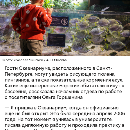
Также не нужно есть дыню до корки, потому что
именно там скапливаются нитраты. И важно
тщательно ее мыть, чтобы не отравиться, добавила
собеседница «ВМ».
— Кабачки нужно натереть длинными слайсами
(это можно сделать на специальной терке),
День малины со сливками отмечается в США в
Фото: Ярослав Чингаев / АГН Москва
похожими на спагетти, и уложить в противень.
честь вкусового сочетания этой ягоды со сливками.
Гости Океанариума, расположенного в Санкт-
Дальше нужно добавить немного растительного
В этот праздник люди едят не только малину со
Петербурге, могут увидеть рисующего тюленя,
масла, соль, а сверху бросить хаотично
сливками, но и другие десерты на основе этих
пингвинов, а также показательные кормления акул.
порезанную брынзу. Затем добавляются помидоры
двух ингредиентов. Их можно купить в магазине
Какие еще интересные морские обитатели живут в
черри или грунтовые, — рассказал шеф-повар.
или сделать самостоятельно вместе со своими
бассейне, рассказала начальник отдела по работе
родными и близкими.
с посетителями Ольга Горшенина.
— Там может содержаться огромное количество
— Я пришла в Океанариум, когда он официально
нитратов, которое вызовет головокружение,
еще не был открыт. Это была середина апреля 2006
гипоксию и ухудшение физического состояния, —
года. На тот момент я училась в университете,
предостерегла Соломатина.
писала дипломную работу и проходила практику в