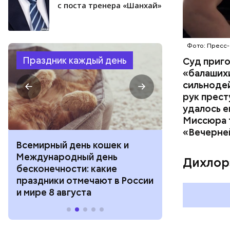
с поста тренера «Шанхай»
Фото: Пресс-
Праздник каждый день
Суд приг
«балаших
сильнодей
рук прест
удалось е
Миссюра т
«Вечерне
Всемирный день кошек и
День собиран
Международный день
Международ
Дихлор
бесконечности: какие
холостяка: к
праздники отмечают в России
отмечают в Р
и мире 8 августа
августа