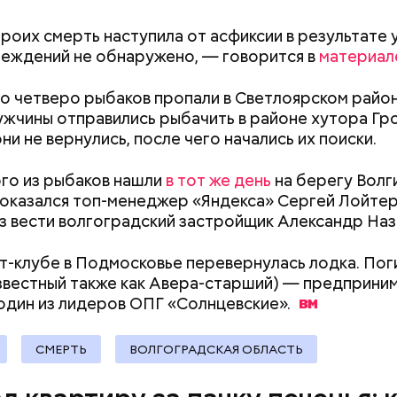
троих смерть наступила от асфиксии в результате 
еждений не обнаружено, — говорится в
материал
о четверо рыбаков пропали в Светлоярском райо
ужчины отправились рыбачить в районе хутора Гро
ни не вернулись, после чего начались их поиски.
го из рыбаков нашли
в тот же день
на берегу Волг
оказался топ-менеджер «Яндекса» Сергей Лойтер
з вести волгоградский застройщик Александр Наз
хт-клубе в Подмосковье перевернулась лодка. По
звестный также как Авера-старший) — предприним
один из лидеров ОПГ
«Солнцевские».
человека задержали. На первом же допросе он п
Как поменять батареи дома и
Как получить до
ровал отравить только отчима. Тогда следователи
СМЕРТЬ
ВОЛГОГРАДСКАЯ ОБЛАСТЬ
не получить штраф
рублей от госу
, что мотивом преступления была квартира родит
трудной ситуац
 случае их смерти перешла бы сыну. Но спустя нес
претендовать и