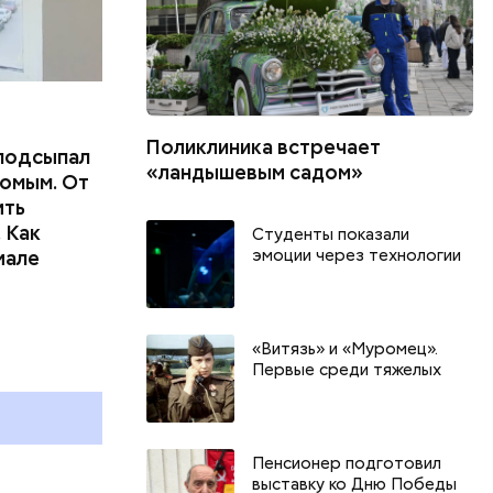
Поликлиника встречает
подсыпал
«ландышевым садом»
омым. От
ить
 Как
Студенты показали
эмоции через технологии
иале
г
День разглядывания
День книгол
горизонта и День пьяного
воздушных п
«Витязь» и «Муромец».
курсанта: какие праздники
праздники о
Первые среди тяжелых
и
отмечают в России и мире 5
и мире 9 авг
августа
Пенсионер подготовил
выставку ко Дню Победы