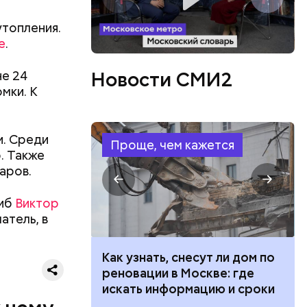
утопления.
е
.
Новости СМИ2
не 24
мки. К
и. Среди
Проще, чем кажется
. Также
аров.
гиб
Виктор
атель, в
ризнался,
 100 тысяч
Как узнать, снесут ли дом по
дарства при
реновации в Москве: где
елей,
ии: кто может
искать информацию и сроки
колько
 какие нужны