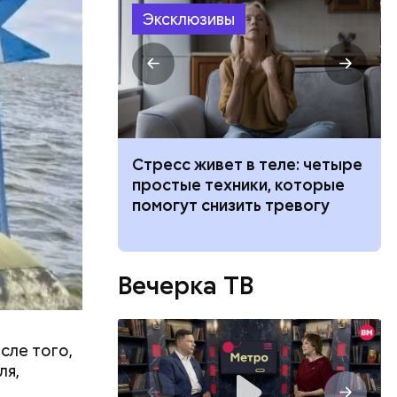
Эксклюзивы
 тигра
Стресс живет в теле: четыре
самых
простые техники, которые
щадок для
помогут снизить тревогу
а в Москве
Вечерка ТВ
ов
блей. Эти
сле того,
ственными
ля,