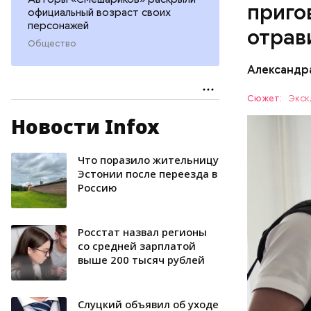
приго
официальный возраст своих
персонажей
отрав
Общество
Видео: пре
Александр
Сюжет:
Экск
Новости Infox
Все начал
больницу 
поставить
Что поразило жительницу
ОТРАВЛЕ
направили
Эстонии после переезда в
Россию
сильнодей
СЛЕДСТВ
организм 
изъятой и
Росстат назвал регионы
со средней зарплатой
выше 200 тысяч рублей
Слуцкий объявил об уходе