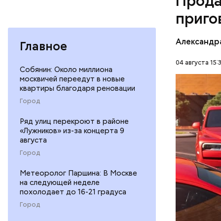
Прода
дней Мисс
приго
Фото: База
Александр
Главное
04 августа 15:
Собянин: Около миллиона
москвичей переедут в новые
В мае 202
квартиры благодаря реновации
Гусейна Г
Город
неуплате 
НАЛОГИ
размере. 
Ряд улиц перекроют в районе
ГАСАН ГУ
«Лужников» из-за концерта 9
августа
Город
Метеоролог Паршина: В Москве
на следующей неделе
похолодает до 16-21 градуса
Началось 
Город
скрытую к