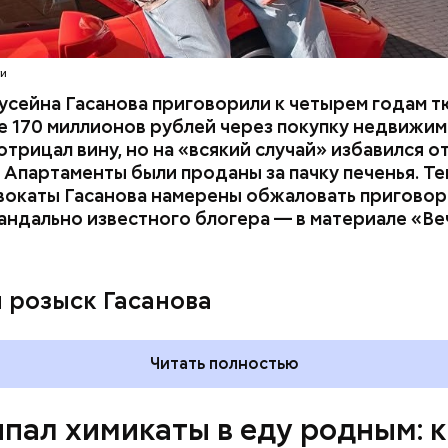
их Артем Миссюра, который тайно приходил в кв
отчима и подсыпал им в еду химикаты. Также отра
его младшая сестра.
ти
усейна Гасанова приговорили к четырем годам т
 170 миллионов рублей через покупку недвижим
трицал вину, но на «всякий случай» избавился о
 Апартаменты были проданы за пачку печенья. Те
вокаты Гасанова намерены обжаловать приговор.
андально известного блогера — в материале «В
ay
deo
и розыск Гасанова
Читать полностью
пал химикаты в еду родным: к