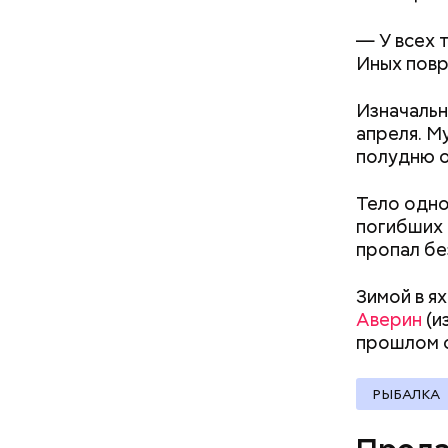
— У всех 
Иных повр
Изначальн
апреля. М
полудню о
Тело одно
погибших 
пропал бе
Зимой в я
Аверин
(и
прошлом 
Молодого 
что плани
РЫБАЛКА
посчитали
которая в