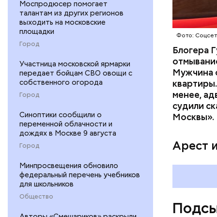
потерпевш
Моспродюсер помогает
талантам из других регионов
матери и 
выходить на московские
пищу ела 
площадки
Фото: Соцсе
Город
Блогера Г
отмывание
Участница московской ярмарки
Мужчина о
передает бойцам СВО овощи с
собственного огорода
квартиры.
менее, ад
Город
судили ск
Pl
Синоптики сообщили о
Москвы».
переменной облачности и
Vi
дождях в Москве 9 августа
Арест 
Город
Минпросвещения обновило
федеральный перечень учебников
для школьников
Общество
Подсы
Авторы «Смешариков» раскрыли