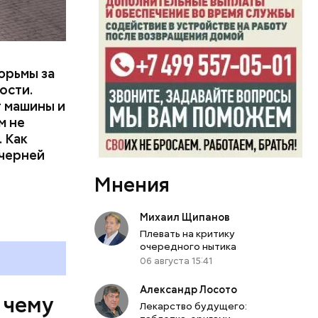
артиру
вленную
юрьмы за
ости.
т машины и
м не
 Как
ечерней
Мнения
Михаил Щипанов
Плевать на критику
очередного нытика
06 августа 15:41
Александр Лосото
 чему
Лекарство будущего: