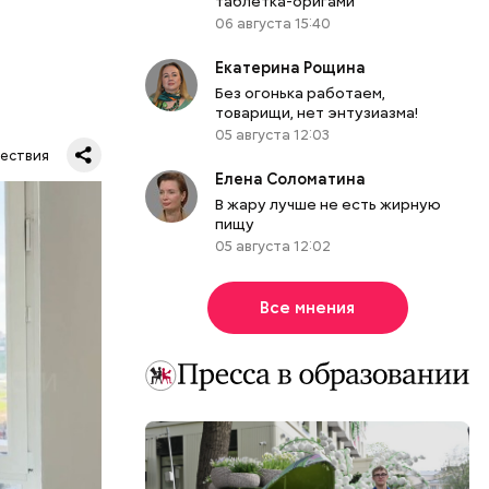
таблетка-оригами
06 августа 15:40
Екатерина Рощина
Без огонька работаем,
товарищи, нет энтузиазма!
05 августа 12:03
ествия
Елена Соломатина
тную
В жару лучше не есть жирную
гли
пищу
ших
05 августа 12:02
пасть в
Все мнения
еде,