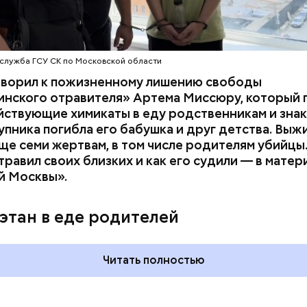
служба ГСУ СК по Московской области
оворил к пожизненному лишению свободы
инского отравителя» Артема Миссюру, который 
ствующие химикаты в еду родственникам и знак
упника погибла его бабушка и друг детства. Выж
ще семи жертвам, в том числе родителям убийцы.
равил своих близких и как его судили — в матер
й Москвы».
ия звезд и
День шевеления пальцами но
ный день
и Международный день
этан в еде родителей
акие праздники
подкаблучника: какие
оссии и мире 7
праздники отмечают в Росси
и мире 6 августа
Читать полностью