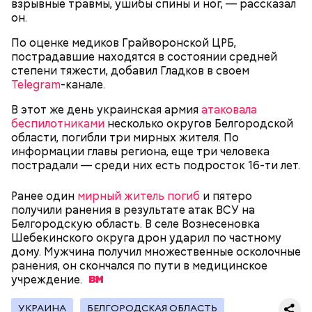
взрывные травмы, ушибы спины и ног, — рассказал
поднялись домой. У него ухудшилось самочувствие
он.
через сутки... Его увезли в больницу,
реанимировали, и там он скончался, — рассказывал
По оценке медиков Грайворонской ЦРБ,
Миссюра на допросе.
пострадавшие находятся в состоянии средней
степени тяжести, добавил Гладков в своем
Telegram
-канале.
Родственники обналичивали деньги и возвращали
В этот же день украинская армия
атаковала
их Гасанову. А чтобы пользоваться деньгами и не
беспилотниками
несколько округов Белгородской
вызвать подозрений у налоговой, Гасанов либо
области, погибли три мирных жителя. По
распределял их между еще несколькими счетами,
информации главы региона, еще три человека
либо
покупал на них квартиры
.
пострадали — среди них есть подросток 16-ти лет.
Ранее один
мирный житель погиб
и пятеро
получили ранения в результате атак ВСУ на
Следующим подопытным стал друг детства
Белгородскую область. В селе Вознесеновка
Миссюры Константин. 3 февраля того же года,
Шебекинского округа дрон ударил по частному
когда молодые люди ехали вместе в машине,
— Гасанов, являясь индивидуальным
дому. Мужчина получил множественные осколочные
подозреваемый угостил приятеля морсом с
предпринимателем, осуществлял
ранения, он скончался по пути в медицинское
этиленгликолем. Через два дня Константин умер в
предпринимательскую деятельность в области
учреждение.
больнице.
продажи и размещения рекламы в социальных
сетях. С целью сокрытия своих доходов часть
УКРАИНА
БЕЛГОРОДСКАЯ ОБЛАСТЬ