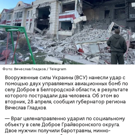
родителей погибшего юноши пали на Миссюру, но
доказать его причастность к кончине их сына не
удалось. Когда же подозреваемого задержали, он
заявил, что ничего не подсыпал в морс и утверждал,
что яд могли добавить в бутылку
некие
недоброжелатели
.
Play
Video
Фото: Вячеслав Гладков / Telegram
Вооруженные силы Украины (ВСУ) нанесли удар с
Блогеру грозило до семи лет лишения свободы.
помощью двух управляемых авиационных бомб по
селу Доброе в Белгородской области, в результате
которого пострадали два человека. Об этом во
вторник, 28 апреля, сообщил губернатор региона
Вячеслав Гладков.
Видео: пресс-служба ГСУ СК по Московской области
— Враг целенаправленно ударил по социальному
объекту в селе Доброе Грайворонского округа.
Двое мужчин получили баротравмы, минно-
— Мы съездили за витаминами, вернулись обратно,