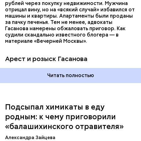
которая в случае их смерти перешла бы сыну. Но
рублей через покупку недвижимости. Мужчина
спустя несколько дней Миссюра заявил, что ранее
отрицал вину, но на «всякий случай» избавился от
уже травил других людей.
машины и квартиры. Апартаменты были проданы
за пачку печенья. Тем не менее, адвокаты
Гасанова намерены обжаловать приговор. Как
судили скандально известного блогера — в
материале «Вечерней Москвы».
Арест и розыск Гасанова
Началось расследование. В квартире потерпевших
Читать полностью
установили скрытую камеру видеонаблюдения. На
записи попал 25-летний сын потерпевших Артем
Миссюра, который тайно приходил в квартиру
матери и отчима и подсыпал им в еду химикаты.
Подсыпал химикаты в еду
Также отравленную пищу ела его младшая сестра.
родным: к чему приговорили
«балашихинского отравителя»
Play
Александра Зайцева