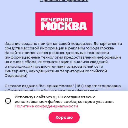
Издание создано при финансовой поддержке Департамента
средств массовой информации и рекламы города Москвы.
На сайте применяются рекомендательные технологии
(информационные технологии предоставления информации
на основе сбора, систематизации и анализа сведений,
относящихся к предпочтениям пользователей сети
«Интернет», находящихся на территории Российской
Федерации).
Сетевое издание "Вечерняя Москва" (18+) зарегистрировано
в Федеральной службе по надзору в сфере связи,
информационных технологий и массовых коммуникаций
Используя сайт vm.ru, Вы соглашаетесь с
(Роскомнадзор). Свидетельство о регистрации ЭЛ № ФС 77 -
использованием файлов cookie, которые указаны в
90524 от 09.12.2025. Учредитель: АО "Редакция газеты
Политике конфиденциальности
"Вечерняя Москва". Главный редактор
vm.ru
: Александр
Геннадьевич Глуходедов. Адрес редакции: 127015, г.Москва,
Хорошо
Бумажный пр-д, д. 14, стр. 2. Телефон:
+7(499)557-04-24
. Адрес
эл.почты:
edit@vm.ru
. Почта для связи с редакцией сайта:
news@vm.ru
.