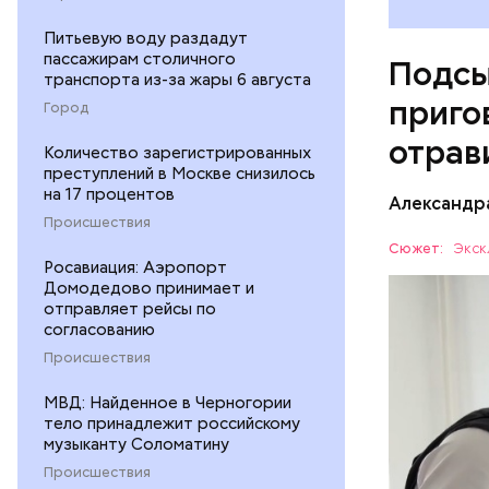
Питьевую воду раздадут
пассажирам столичного
Подсы
транспорта из-за жары 6 августа
приго
Город
отрав
Количество зарегистрированных
преступлений в Москве снизилось
на 17 процентов
Видео: пре
Александр
Происшествия
Сюжет:
Экск
Росавиация: Аэропорт
Домодедово принимает и
Все начал
отправляет рейсы по
больницу 
согласованию
поставить
ОТРАВЛЕ
Происшествия
направили
сильнодей
СЛЕДСТВ
МВД: Найденное в Черногории
организм 
тело принадлежит российскому
изъятой и
музыканту Соломатину
Происшествия