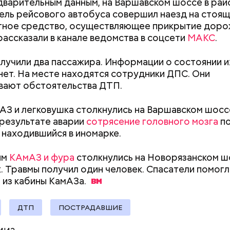
ли считали, что в период с 2019 по 2021 год Гасан
варительным данным, на Варшавском шоссе в рай
 от уплаты налогов на более чем 170 миллионов ру
ель рейсового автобуса совершил наезд на стоя
 якобы распределил между родственниками и соб
тное средство, осуществляющее прикрытие дор
рассказали в канале ведомства в соцсети
МАКС
.
лучили два пассажира. Информации о состоянии и
нет. На месте находятся сотрудники ДПС. Они
вают обстоятельства ДТП.
АЗ и легковушка столкнулись на Варшавском шосс
 результате аварии
сотрясение головного мозга
по
 находившийся в иномарке.
им
КАмАЗ и фура
столкнулись на Новорязанском ш
 Травмы получил один человек. Спасатели помог
 из кабины
КамАЗа.
Как поменять батареи дома и
Как получить до
не получить штраф
рублей от госу
ДТП
ПОСТРАДАВШИЕ
трудной ситуац
претендовать и