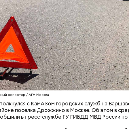
средств от спонсоров розыгрышей, покупателей
нных курсов и прогнозов ставок на спорт Гасанов
чные лицевые счета как физического лица, а также
льные родственникам лицевые счета, — пояснили 
ой прокуратуре
.
Салат, спагетти и блюдо по-
«Снизить градус
тайски: топ-5 рецептов из
когда в Москве 
кабачков
гроза и закончи
ный репортер / АГН Москва
толкнулся с КамАЗом городских служб на Варшав
айоне поселка Дрожжино в Москве. Об этом в сред
е был жертвой Миссюры
ообщили в пресс-службе ГУ ГИБДД МВД России по