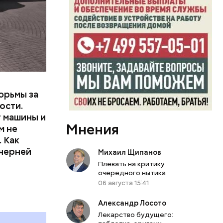
или
ий сын
артиру
вленную
юрьмы за
ости.
т машины и
Мнения
м не
 Как
ечерней
Михаил Щипанов
Плевать на критику
очередного нытика
06 августа 15:41
Александр Лосото
Лекарство будущего: