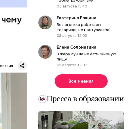
таблетка-оригами
06 августа 15:40
 чему
Екатерина Рощина
Без огонька работаем,
товарищи, нет энтузиазма!
05 августа 12:03
Елена Соломатина
В жару лучше не есть жирную
пищу
05 августа 12:02
ествия
тную
Все мнения
гли
ших
пасть в
еде,