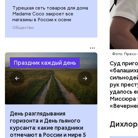
Турецкая сеть товаров для дома
Madame Coco закроет все
магазины в России к осени
Общество
Фото: Пресс-
Праздник каждый день
Суд приг
«балаших
сильнодей
рук прест
удалось е
Миссюра т
«Вечерне
День разглядывания
День качания
горизонта и День пьяного
День шампан
Дихлор
курсанта: какие праздники
праздники о
отмечают в России и мире 5
и мире 4 авг