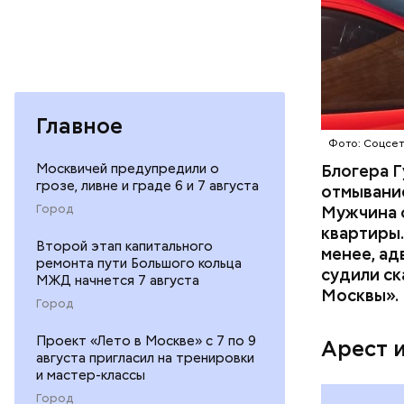
Началось 
скрытую к
потерпевш
матери и 
Главное
пищу ела 
Фото: Соцсе
Москвичей предупредили о
Блогера Г
грозе, ливне и граде 6 и 7 августа
отмывание
Город
Мужчина о
квартиры.
Второй этап капитального
менее, ад
ремонта пути Большого кольца
судили ск
Pl
МЖД начнется 7 августа
Москвы».
Город
Vi
Проект «Лето в Москве» с 7 по 9
Арест 
августа пригласил на тренировки
и мастер-классы
Город