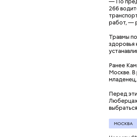
Следовате
— По пред
уклонился
266 водит
деньги он
транспор
счетами.
работ, — 
Травмы по
здоровья 
устанавли
Ранее Кам
Москве. В
младенец,
Перед эт
Люберцах.
выбраться
МОСКВА