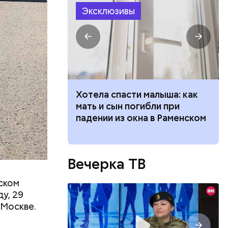
 различных
Эксклюзивы
 получал
 на
в
 опасности»:
Хотела спасти малыша: как
начнется
мать и сын погибли при
тся жара
падении из окна в Раменском
Вечерка ТВ
ском
у, 29
 Москве.