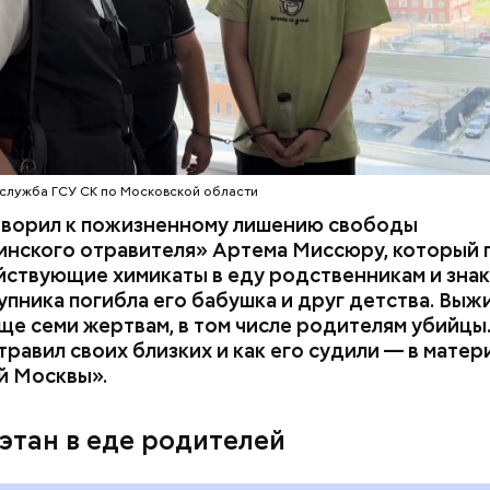
служба ГСУ СК по Московской области
оворил к пожизненному лишению свободы
инского отравителя» Артема Миссюру, который 
ствующие химикаты в еду родственникам и знак
упника погибла его бабушка и друг детства. Выж
ще семи жертвам, в том числе родителям убийцы.
равил своих близких и как его судили — в матер
й Москвы».
 на качелях и
День арбуза и День поцелуев
ского: какие
с зеркалом: какие праздники
этан в еде родителей
тмечают в России
отмечают в России и мире 3
уста
августа