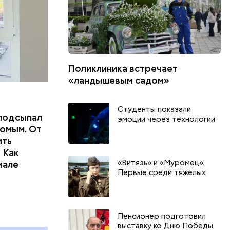
Поликлиника встречает
«ландышевым садом»
Студенты показали
подсыпал
эмоции через технологии
омым. От
ить
 Как
«Витязь» и «Муромец».
иале
Первые среди тяжелых
День тульского пряника и
День шевеле
День сидения на
и Междунар
подоконниках: какие
подкаблучни
Пенсионер подготовил
праздники отмечают в России
праздники о
выставку ко Дню Победы