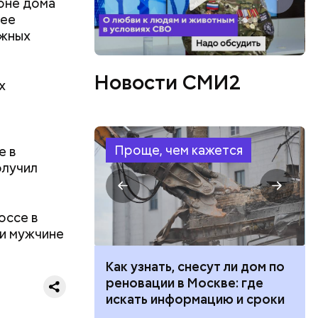
ов
оне дома
блей. Эти
щее
ственными
ожных
Новости СМИ2
х
Проще, чем кажется
е в
лучил
оссе в
ли мужчине
 100 тысяч
Как узнать, снесут ли дом по
дарства при
реновации в Москве: где
ии: кто может
искать информацию и сроки
 какие нужны