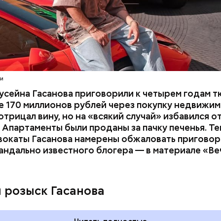
расследование. В квартире потерпевших установ
амеру видеонаблюдения. На записи попал 25-летн
их Артем Миссюра, который тайно приходил в кв
отчима и подсыпал им в еду химикаты. Также отра
его младшая сестра.
ти
усейна Гасанова приговорили к четырем годам т
 170 миллионов рублей через покупку недвижим
трицал вину, но на «всякий случай» избавился о
 Апартаменты были проданы за пачку печенья. Те
вокаты Гасанова намерены обжаловать приговор.
андально известного блогера — в материале «В
ay
deo
и розыск Гасанова