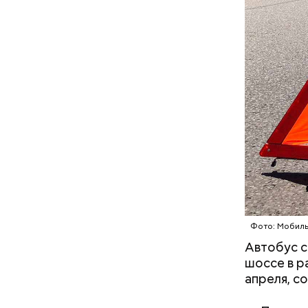
денежных 
мотивацио
на свои ли
подконтро
московск
Фото: Мобиль
Автобус с
шоссе в р
Кто ещ
апреля, с