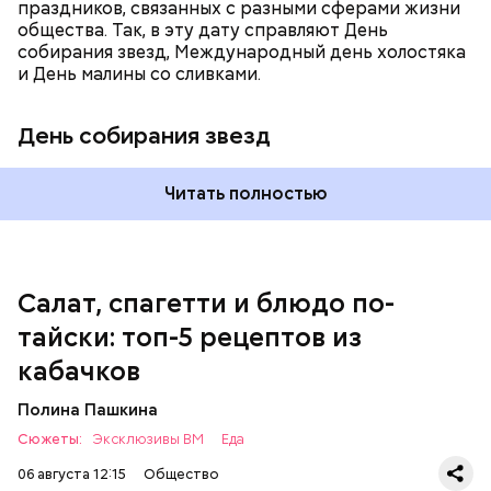
праздников, связанных с разными сферами жизни
общества. Так, в эту дату справляют День
собирания звезд, Международный день холостяка
и День малины со сливками.
кабачок;
петрушка;
День собирания звезд
чеснок;
оливковое масло;
соль.
Читать полностью
Однако диетолог предупредила: не для всех дыня
Салат, спагетти и блюдо по-
может быть полезна. В первую очередь ее стоит
тайски: топ-5 рецептов из
есть с осторожностью людям:
кабачков
Полина Пашкина
Сюжеты:
Эксклюзивы ВМ
Еда
06 августа 12:15
Общество