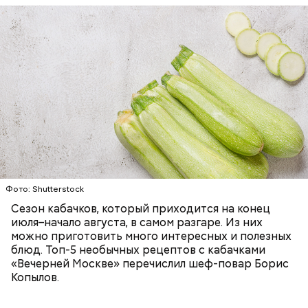
Ингредиенты:
ЕДА
ОВОЩИ
РЕЦЕПТЫ
Фото: Shutterstock
Фото: Shutterstock
Сезон кабачков, который приходится на конец
июля–начало августа, в самом разгаре. Из них
можно приготовить много интересных и полезных
блюд. Топ-5 необычных рецептов с кабачками
Вред дыни
«Вечерней Москве» перечислил шеф-повар Борис
Копылов.