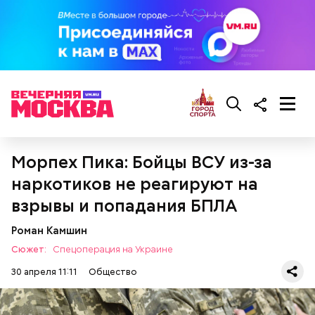
Противень ставится в духовку, разогретую до 180–
Морпех Пика: Бойцы ВСУ из-за
190 градусов. Спагетти из кабачка нужно запекать
наркотиков не реагируют на
25–30 минут.
взрывы и попадания БПЛА
Роман Камшин
Также не нужно есть дыню до корки, потому что
Сюжет:
Спецоперация на Украине
именно там скапливаются нитраты. И важно
тщательно ее мыть, чтобы не отравиться, добавила
30 апреля 11:11
Общество
собеседница «ВМ».