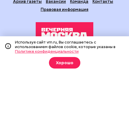
Архив газеты
Вакансии
Команда
Контакты
Правовая информация
Используя сайт vm.ru, Вы соглашаетесь с
использованием файлов cookie, которые указаны в
Политике конфиденциальности
Издание создано при финансовой поддержке Департамента
средств массовой информации и рекламы города Москвы.
Хорошо
На сайте применяются рекомендательные технологии
(информационные технологии предоставления информации
на основе сбора, систематизации и анализа сведений,
относящихся к предпочтениям пользователей сети
«Интернет», находящихся на территории Российской
Федерации).
Сетевое издание "Вечерняя Москва" (18+) зарегистрировано
в Федеральной службе по надзору в сфере связи,
информационных технологий и массовых коммуникаций
(Роскомнадзор). Свидетельство о регистрации ЭЛ № ФС 77 -
90524 от 09.12.2025. Учредитель: АО "Редакция газеты
"Вечерняя Москва". Главный редактор
vm.ru
: Александр
Геннадьевич Глуходедов. Адрес редакции: 127015, г.Москва,
Бумажный пр-д, д. 14, стр. 2. Телефон:
+7(499)557-04-24
. Адрес