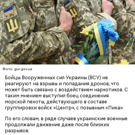
— Кабачки нужно натереть длинными слайсами
(это можно сделать на специальной терке),
День малины со сливками отмечается в США в
похожими на спагетти, и уложить в противень.
честь вкусового сочетания этой ягоды со сливками.
Дальше нужно добавить немного растительного
В этот праздник люди едят не только малину со
масла, соль, а сверху бросить хаотично
сливками, но и другие десерты на основе этих
порезанную брынзу. Затем добавляются помидоры
двух ингредиентов. Их можно купить в магазине
черри или грунтовые, — рассказал шеф-повар.
или сделать самостоятельно вместе со своими
родными и близкими.
Фото: gur.gov.ua
— Там может содержаться огромное количество
Бойцы Вооруженных сил Украины (ВСУ) не
нитратов, которое вызовет головокружение,
реагируют на взрывы и попадания дронов, что
гипоксию и ухудшение физического состояния, —
может быть связано с воздействием наркотиков. С
предостерегла Соломатина.
таким мнением выступил боец соединения
морской пехоты, действующего в составе
группировки войск «Центр», с позывным «Пика».
По его словам, в ряде случаев украинские военные
кабачок;
продолжали движение даже после близких
брынза;
разрывов.
растительное масло;