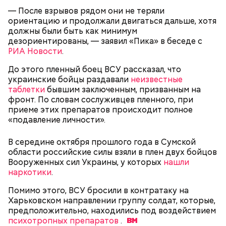
помидоры черри либо грунтовые.
— После взрывов рядом они не теряли
ориентацию и продолжали двигаться дальше, хотя
День малины со сливками
должны были быть как минимум
дезориентированы, — заявил «Пика» в беседе с
РИА Новости
.
До этого пленный боец ВСУ рассказал, что
беременным, кормящим женщинам;
украинские бойцы раздавали
неизвестные
людям с ослабленной иммунной системой;
таблетки
бывшим заключенным, призванным на
пожилым;
фронт. По словам сослуживцев пленного, при
детям.
приеме этих препаратов происходит полное
«подавление личности».
В середине октября прошлого года в Сумской
области российские силы взяли в плен двух бойцов
Вооруженных сил Украины, у которых
нашли
наркотики
.
В Международный день холостяка все мужчины
Ингредиенты:
Помимо этого, ВСУ бросили в контратаку на
без пары видятся со своими друзьями, устраивают
Харьковском направлении группу солдат, которые,
вечеринки, играют в видеоигры и проводят время,
предположительно, находились под воздействием
наслаждаясь свободой и независимостью, пока
психотропных препаратов
.
это возможно, ведь может быть и так, что через год