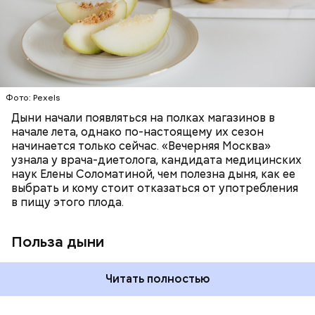
«делает пилинг изнутри», обновляет
минералами. Так, в дыне содержатся:
слизистые оболочки органов. А еще именно
ЗДОРОВЬЕ
ПРАВИЛЬНОЕ ПИТАНИЕ
бета-каротин обеспечивает дыне желтый
ОВОЩИ
ЛЕТО
ФРУКТЫ
цвет;
лютеин и зеаксантин — эти каротиноиды
отлично поддерживают наше зрение;
калий — оказывает мочегонное действие,
Фото: Pexels
поддерживает сердечно-сосудистую
систему и предотвращает скачки давления;
Дыни начали появляться на полках магазинов в
магний — помогает калию и не дает сосудам
начале лета, однако по-настоящему их сезон
спазмироваться.
начинается только сейчас. «Вечерняя Москва»
узнала у врача-диетолога, кандидата медицинских
наук Елены Соломатиной, чем полезна дыня, как ее
выбрать и кому стоит отказаться от употребления
в пищу этого плода.
Польза дыни
Читать полностью