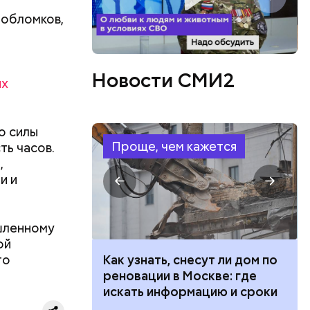
 обломков,
ов
Новости СМИ2
их
блей. Эти
ственными
о силы
Проще, чем кажется
ть часов.
,
и и
шленному
ой
го
 100 тысяч
Как узнать, снесут ли дом по
дарства при
реновации в Москве: где
ии: кто может
искать информацию и сроки
 какие нужны