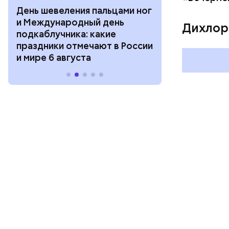
День шевеления пальцами ног
День разгля
и Международный день
горизонта и 
Дихлор
подкаблучника: какие
курсанта: ка
праздники отмечают в России
отмечают в Р
и мире 6 августа
августа