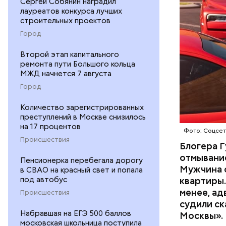
Сергей Собянин наградил
лауреатов конкурса лучших
строительных проектов
Город
Второй этап капитального
ремонта пути Большого кольца
Началось 
МЖД начнется 7 августа
скрытую к
Город
потерпевш
Количество зарегистрированных
матери и 
преступлений в Москве снизилось
пищу ела 
на 17 процентов
Фото: Соцсе
Происшествия
Блогера Г
отмывание
Пенсионерка перебегала дорогу
Мужчина о
в СВАО на красный свет и попала
под автобус
квартиры.
менее, ад
Происшествия
судили ск
Pl
Набравшая на ЕГЭ 500 баллов
Москвы».
московская школьница поступила