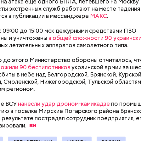
а атака еще одного БПЛА, летевшего на Москву.
ты экстренных служб работают на месте падения
ся в публикации в мессенджере
МАКС
.
е был жертвой Миссюры
с 09:00 до 15:00 мск дежурными средствами ПВО
ли считали, что в период с 2019 по 2021 год Гасан
ены и уничтожены
в общей сложности 90 украинск
 от уплаты налогов на более чем 170 миллионов ру
ых летательных аппаратов самолетного типа.
 якобы распределил между родственниками и соб
 до этого Министерство обороны отчиталось, чт
тожили 90 беспилотников
украинской армии за шес
сбиты в небе над Белгородской, Брянской, Курской
, Смоленской, Нижегородской, Тульской областям
м регионом.
ее ВСУ
нанесли удар дроном-камикадзе
по промы
ию в поселке Мирские Погарского района Брянск
В результате пострадал сотрудник предприятия, е
Как поменять батареи дома и
Как получить до
зировали.
не получить штраф
рублей от госу
трудной ситуац
претендовать и