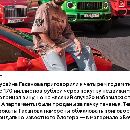
расследование. В квартире потерпевших установ
амеру видеонаблюдения. На записи попал 25-летн
их Артем Миссюра, который тайно приходил в кв
отчима и подсыпал им в еду химикаты. Также отра
его младшая сестра.
ти
усейна Гасанова приговорили к четырем годам т
 170 миллионов рублей через покупку недвижим
трицал вину, но на «всякий случай» избавился о
 Апартаменты были проданы за пачку печенья. Те
вокаты Гасанова намерены обжаловать приговор.
андально известного блогера — в материале «В
ay