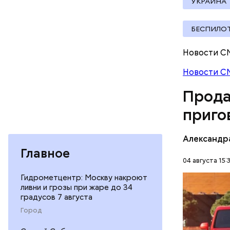
УКРАИНА
БЕСПИЛО
Молодого 
Новости С
что плани
Новости С
посчитали
которая в
Прода
дней Мисс
приго
Фото: База
Александр
Главное
04 августа 15:
Гидрометцентр: Москву накроют
В мае 202
ливни и грозы при жаре до 34
Гусейна Г
градусов 7 августа
неуплате 
НАЛОГИ
Город
размере. 
ГАСАН ГУ