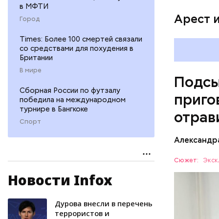
Vi
в МФТИ
Арест 
Город
Times: Более 100 смертей связали
со средствами для похудения в
Британии
В мире
Подсы
Сборная России по футзалу
приго
победила на международном
турнире в Бангкоке
отрав
Спорт
Видео: пре
Александр
Сюжет:
Экск
Новости Infox
Все начал
больницу 
поставить
Дурова внесли в перечень
ОТРАВЛЕ
направили
террористов и