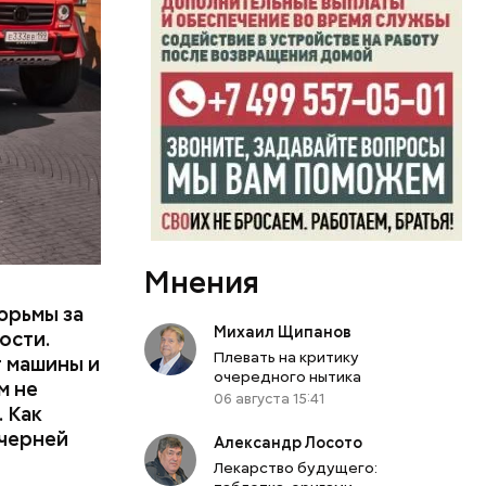
или
ий сын
артиру
вленную
Мнения
юрьмы за
Михаил Щипанов
ости.
Плевать на критику
т машины и
очередного нытика
м не
06 августа 15:41
 Как
ечерней
Александр Лосото
Лекарство будущего: