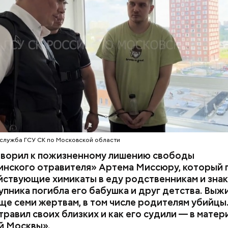
ствующий химикат дихлорэтан, который не мог по
ЕННЫЙ КОМИТЕТ
ЭКСПЕРТИЗЫ
супругов случайно. То же самое вещество нашли в 
з квартиры пострадавших.
служба ГСУ СК по Московской области
оворил к пожизненному лишению свободы
инского отравителя» Артема Миссюру, который 
ствующие химикаты в еду родственникам и знак
упника погибла его бабушка и друг детства. Выж
ще семи жертвам, в том числе родителям убийцы.
равил своих близких и как его судили — в матер
й Москвы».