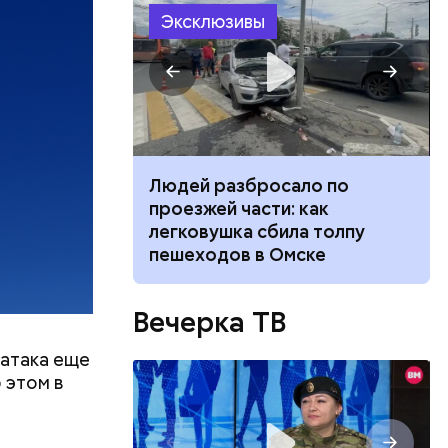
 нее
Эксклюзивы
ществлял
размещения
ов часть
 различных
 получал
 на
в
ч: поможет ли
Людей разбросало по
ок сбросить
проезжей части: как
легковушка сбила толпу
пешеходов в Омске
Вечерка ТВ
атака еще
 этом в