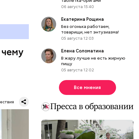
таблетка-оригами
06 августа 15:40
Екатерина Рощина
Без огонька работаем,
товарищи, нет энтузиазма!
05 августа 12:03
 чему
Елена Соломатина
В жару лучше не есть жирную
пищу
05 августа 12:02
Все мнения
ествия
тную
гли
ших