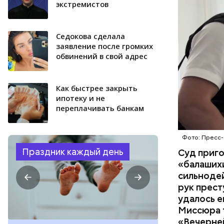
экстремистов
сильнодей
СЛЕДСТВ
организм 
изъятой и
Седокова сделала
заявление после громких
обвинений в свой адрес
Как быстрее закрыть
ипотеку и не
переплачивать банкам
Фото: Пресс-
Праздник каждый день
Суд приг
«балаших
сильнодей
рук прест
удалось е
Миссюра т
«Вечерне