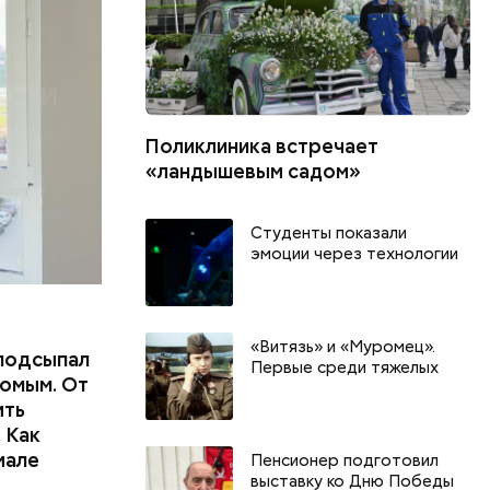
пасть в
еде,
Поликлиника встречает
«ландышевым садом»
Студенты показали
эмоции через технологии
«Витязь» и «Муромец».
подсыпал
Первые среди тяжелых
омым. От
ить
 Как
иале
Пенсионер подготовил
выставку ко Дню Победы