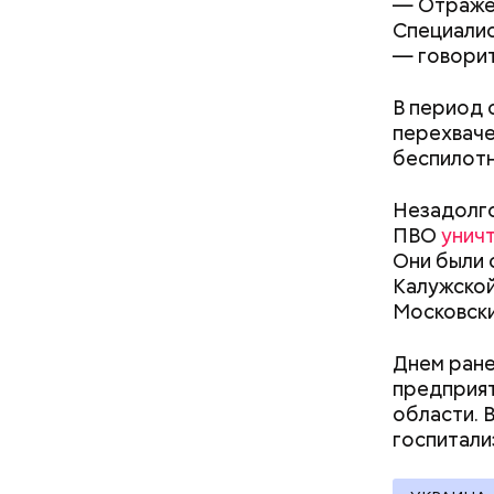
— Отражен
Специалис
— говорит
Кто ещ
В период 
Следовате
перехвач
уклонился
беспилотн
деньги он
счетами.
Незадолго
ПВО
унич
Они были 
Калужской
Московски
Днем ран
предприят
области. 
госпитали