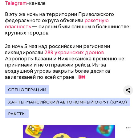
Родственники обналичивали деньги и возвращали
Telegram
-канале.
их Гасанову. А чтобы пользоваться деньгами и не
вызвать подозрений у налоговой, Гасанов либо
В эту же ночь на территории Приволжского
распределял их между еще несколькими счетами,
федерального округа объявили
ракетную
либо
покупал на них квартиры
.
опасность
— сирены были слышны в большинстве
крупных городов.
За ночь 5 мая над российскими регионами
Следующим подопытным стал друг детства
ликвидировали
289 украинских дронов
.
Миссюры Константин. 3 февраля того же года,
Аэропорты Казани и Нижнекамска временно не
когда молодые люди ехали вместе в машине,
принимали и не отправляли рейсы. Из-за
— Гасанов, являясь индивидуальным
подозреваемый угостил приятеля морсом с
воздушной угрозы закрыты более десятка
предпринимателем, осуществлял
этиленгликолем. Через два дня Константин умер в
авиагаваней по всей
стране.
предпринимательскую деятельность в области
больнице.
продажи и размещения рекламы в социальных
сетях. С целью сокрытия своих доходов часть
СПЕЦОПЕРАЦИИ
денежных средств от спонсоров розыгрышей,
покупателей различных мотивационных курсов и
ХАНТЫ-МАНСИЙСКИЙ АВТОНОМНЫЙ ОКРУГ (ХМАО)
прогнозов ставок на спорт Гасанов получал на
РАКЕТЫ
свои личные лицевые счета как физического лица, а
также на подконтрольные родственникам лицевые
счета, — пояснили в
московской прокуратуре
.
Первой жертвой Миссюры была его девушка.