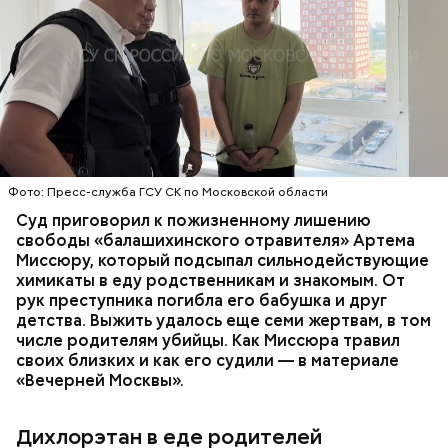
Все началось в июне, когда двое супругов
Видео: пресс-служба ГСУ СК по Московской области
обратились в местную больницу с жалобами на
плохое самочувствие. Врачи не смогли поставить
им точный диагноз, после чего анализы
потерпевших направили на экспертизу. В них
ОТРАВЛЕНИЯ
БАЛАШИХА
РОДИТЕЛИ
специалисты обнаружили сильнодействующий
СЛЕДСТВЕННЫЙ КОМИТЕТ
ЭКСПЕРТИЗЫ
химикат дихлорэтан, который не мог попасть в
организм супругов случайно. То же самое вещество
нашли в еде, изъятой из квартиры пострадавших.
Фото: Пресс-служба ГСУ СК по Московской области
Суд приговорил к пожизненному лишению
свободы «балашихинского отравителя» Артема
Миссюру, который подсыпал сильнодействующие
химикаты в еду родственникам и знакомым. От
рук преступника погибла его бабушка и друг
детства. Выжить удалось еще семи жертвам, в том
числе родителям убийцы. Как Миссюра травил
своих близких и как его судили — в материале
«Вечерней Москвы».
Дихлорэтан в еде родителей