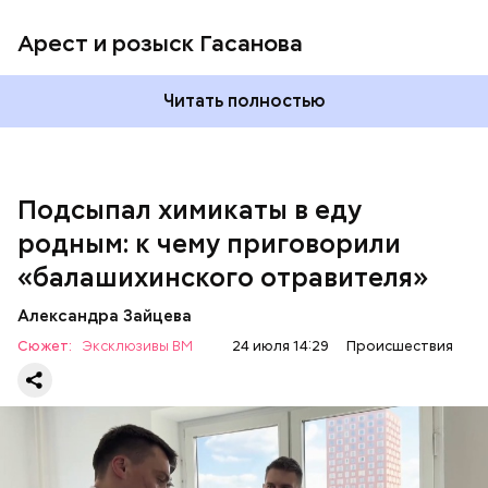
Арест и розыск Гасанова
Началось расследование. В квартире потерпевших
Читать полностью
установили скрытую камеру видеонаблюдения. На
записи попал 25-летний сын потерпевших Артем
Миссюра, который тайно приходил в квартиру
матери и отчима и подсыпал им в еду химикаты.
Подсыпал химикаты в еду
Также отравленную пищу ела его младшая сестра.
родным: к чему приговорили
«балашихинского отравителя»
Play
Александра Зайцева
Video
Сюжет:
Эксклюзивы ВМ
24 июля 14:29
Происшествия