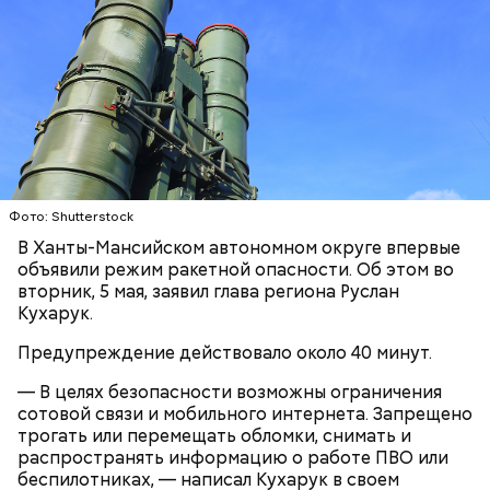
Play
Video
Блогеру грозило до семи лет лишения свободы.
Фото: Shutterstock
В Ханты-Мансийском автономном округе впервые
Видео: пресс-служба ГСУ СК по Московской области
объявили режим ракетной опасности. Об этом во
вторник, 5 мая, заявил глава региона Руслан
Кухарук.
— Мы съездили за витаминами, вернулись обратно,
поднялись домой. У него ухудшилось самочувствие
Предупреждение действовало около 40 минут.
через сутки... Его увезли в больницу,
реанимировали, и там он скончался, — рассказывал
— В целях безопасности возможны ограничения
Миссюра на допросе.
сотовой связи и мобильного интернета. Запрещено
трогать или перемещать обломки, снимать и
распространять информацию о работе ПВО или
беспилотниках, — написал Кухарук в своем