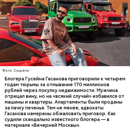
Фото: База розыска МВД РФ
В мае 2025 года МВД РФ объявило в
международный розыск
блогера Гусейна Гасанова.
В его отношении возбудили уголовное дело о
неуплате налогов и легализации преступных
доходов в особо крупном размере. В тот же день
НАЛОГИ
ПОИСК ЛЮДЕЙ
ДЕНЬГИ
МВД
мужчину
заочно арестовали
.
ГАСАН ГУСЕЙНОВ
Молодого человека задержали. На первом же
Фото: Соцсети
допросе он признался, что планировал отравить
только отчима. Тогда следователи посчитали, что
Блогера Гусейна Гасанова приговорили к четырем
мотивом преступления была квартира родителей,
годам тюрьмы за отмывание 170 миллионов
которая в случае их смерти перешла бы сыну. Но
рублей через покупку недвижимости. Мужчина
спустя несколько дней Миссюра заявил, что ранее
отрицал вину, но на «всякий случай» избавился от
уже травил других людей.
машины и квартиры. Апартаменты были проданы
за пачку печенья. Тем не менее, адвокаты
Гасанова намерены обжаловать приговор. Как
судили скандально известного блогера — в
материале «Вечерней Москвы».