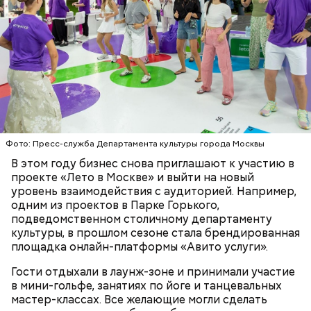
Ситора Даргель, заместитель директора по
событийному маркетингу кинопарка «Москино»:
В Первом московском образовательном комплексе
обновили мастерские для дизайнеров одежды. Их
оснастили промышленными швейными машинами,
парогенераторами, раскройными столами и
манекенами. В колледже также открылась
лаборатория для бариста с профессиональными
кофемашинами и инструментами, где уже
занимаются более 500 студентов.
Фото: Пресс-служба Департамента культуры города Москвы
В этом году бизнес снова приглашают к участию в
проекте «Лето в Москве» и выйти на новый
уровень взаимодействия с аудиторией. Например,
одним из проектов в Парке Горького,
подведомственном столичному департаменту
культуры, в прошлом сезоне стала брендированная
площадка онлайн-платформы «Авито услуги».
Гости отдыхали в лаунж-зоне и принимали участие
в мини-гольфе, занятиях по йоге и танцевальных
мастер-классах. Все желающие могли сделать