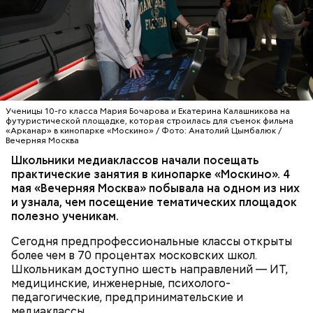
профессионалами индустрии на площадках
ведущих медиакомпаний. Одна из них — кинопарк
— Мы более десяти лет развиваем
«Москино», где, помимо школьников, практику
предпрофессиональные классы, чтобы школьники
проходят и студенты киноколледжей. Здесь они
еще во время учебы могли получить первый
знакомятся с основами кинопроизводства.
практический опыт и осознанно выбрать будущую
профессию, — отметила заместитель мэра Москвы
МОЛОДЕЖЬ
ОБРАЗОВАНИЕ
МОСКВА
по вопросам социального развития Анастасия
ШКОЛЫ
МОСКИНО
Ракова. — Речь идет о полноценном погружении:
Ученицы 10-го класса Мария Бочарова и Екатерина Калашникова на
ребята работают на реальных площадках вместе с
футуристической площадке, которая строилась для съемок фильма
«Арканар» в кинопарке «Москино» / Фото: Анатолий Цымбалюк /
действующими специалистами из интересующей
Вечерняя Москва
их сферы. Одно из направлений
Школьники медиаклассов начали посещать
предпрофессионального образования —
практические занятия в кинопарке «Москино». 4
медиаклассы, в которых сегодня учатся более
мая «Вечерняя Москва» побывала на одном из них
шести тысяч школьников.
и узнала, чем посещение тематических площадок
полезно ученикам.
Сегодня предпрофессиональные классы открыты
более чем в 70 процентах московских школ.
Школьникам доступно шесть направлений — ИТ,
медицинские, инженерные, психолого-
педагогические, предпринимательские и
медиаклассы.