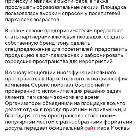
ПРЯМАЯ РЕЧЬ
прическу и макияж в бьюти-баре, а также
прослушать образовательные лекции. Площадка
Лучшая техника
пользовалась высоким спросом у посетителей
От новичка к профи:
Диплом по цене квартиры: из чего
парка всех возрастов.
«Абилимпикс» помогает в
складывается стоимость
трудоустройстве москвичам с
обучения в вузах и какие
В новом сезоне предпринимателям предлагают
особенностями здоровья
профессии будут престижными
стать партнерами ключевых площадок, создать
собственную бренд-зону, сделать
В Московском государственном колледже
спецпредложение для посетителей, представить
электромеханики и информационных технологий
продукцию в арт-павильонах и забронировать
обучают по профессии «Мастер вертикального
городские пространства для мероприятий.
транспорта». Здесь есть мастерская, где учат
В основу концепции многофункционального
будущих электромехаников по лифтам.
пространства в Парке Горького легла философия
Модернизировали также лабораторию
компании. Сервис помогает быстро найти
композитных материалов в Политехническом
проверенного исполнителя для решения задач
колледже имени Н. Н. Годовикова. Там студенты
клиента, тем самым экономя его время.
изготавливают детали из стеклоткани и
Организаторы объединили на площадке все, что
углеволокна, проверяют их качество на новых
делает отдых в городе приятным и привычным, и
дефектоскопах и работают на лазерном и
Все участники экскурсии отметили масштабы
благодаря этому пространство стало новым
гибочном станках с ЧПУ. Здесь же появился
пространства кинопарка и возможность
популярным местом с разнообразными форматами
учебный комплекс с технологией дополненной
перемещаться из одной эпохи в другую.
досуга, передает официальный
реальности, который помогает студентам изучать
сайт
мэра Москвы.
устройство авиационных двигателей.