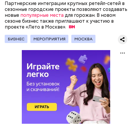
Партнерские интеграции крупных ретейл-сетей в
сезонные городские проекты позволяют создавать
новые
популярные места
для горожан. В новом
Мастерские и лаборатории колледжей, которые
сезоне бизнес также приглашают к участию в
уже обновили, больше напоминают реальные
проекте «Лето в
Москве».
производственные площадки, нежели учебные
помещения.
БИЗНЕС
МЕРОПРИЯТИЯ
МОСКВА
— Очень красивые локации и столько полезных
знаний! — поделилась ученица 10 «В» класса Елена
Васильева.