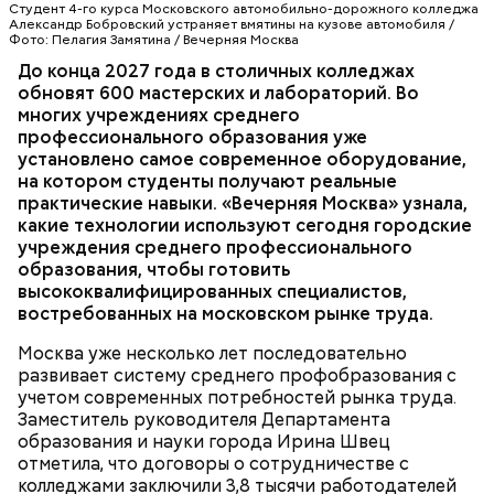
Студент 4-го курса Московского автомобильно-дорожного колледжа
Александр Бобровский устраняет вмятины на кузове автомобиля /
Фото: Пелагия Замятина / Вечерняя Москва
До конца 2027 года в столичных колледжах
Мария добавила, что здесь она увидела:
— С учетом их запросов обновлены все
обновят 600 мастерских и лабораторий. Во
киношники работают многозадачно, что отлично
образовательные программы, а практика теперь
многих учреждениях среднего
подошло бы ей по складу ума и характера.
занимает не менее 70 процентов учебного
профессионального образования уже
времени, — рассказала она. — Чтобы повысить
установлено самое современное оборудование,
качество обучения, мы переоснастили полторы
ОБРАЗОВАНИЕ
МОСКВА
КОЛЛЕДЖИ
на котором студенты получают реальные
тысячи мастерских и лабораторий. Ирина Швец
практические навыки. «Вечерняя Москва» узнала,
сообщила, что к 2031 году планируется полностью
какие технологии используют сегодня городские
обновить инфраструктуру городских колледжей, в
учреждения среднего профессионального
том числе — построить семь новых, где будут
образования, чтобы готовить
обучаться более 60 тысяч студентов.
высококвалифицированных специалистов,
востребованных на московском рынке труда.
Москва уже несколько лет последовательно
развивает систему среднего профобразования с
учетом современных потребностей рынка труда.
Заместитель руководителя Департамента
— Увидев, как здесь все устроено, послушав
образования и науки города Ирина Швец
рассказы режиссеров, актеров, я по-другому стала
отметила, что договоры о сотрудничестве с
смотреть на кинематограф. Думаю, что мне было
колледжами заключили 3,8 тысячи работодателей