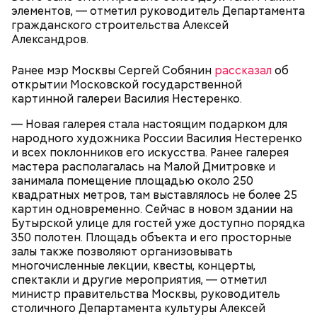
элементов, — отметил руководитель Департамента
гражданского строительства Алексей
ПРЯМАЯ РЕЧЬ
Александров.
Лучшая техника
От новичка к профи:
Диплом по цене квартиры: из чего
Ранее мэр Москвы Сергей Собянин
рассказал
об
«Абилимпикс» помогает в
складывается стоимость
открытии Московской государственной
трудоустройстве москвичам с
обучения в вузах и какие
картинной галереи Василия Нестеренко.
особенностями здоровья
профессии будут престижными
— Новая галерея стала настоящим подарком для
народного художника России Василия Нестеренко
В Московском государственном колледже
и всех поклонников его искусства. Ранее галерея
электромеханики и информационных технологий
мастера располагалась на Малой Дмитровке и
обучают по профессии «Мастер вертикального
занимала помещение площадью около 250
транспорта». Здесь есть мастерская, где учат
квадратных метров, там выставлялось не более 25
будущих электромехаников по лифтам.
картин одновременно. Сейчас в новом здании на
Модернизировали также лабораторию
Бутырской улице для гостей уже доступно порядка
композитных материалов в Политехническом
350 полотен. Площадь объекта и его просторные
колледже имени Н. Н. Годовикова. Там студенты
залы также позволяют организовывать
изготавливают детали из стеклоткани и
многочисленные лекции, квесты, концерты,
углеволокна, проверяют их качество на новых
спектакли и другие мероприятия, — отметил
дефектоскопах и работают на лазерном и
министр правительства Москвы, руководитель
Все участники экскурсии отметили масштабы
гибочном станках с ЧПУ. Здесь же появился
столичного Департамента культуры Алексей
пространства кинопарка и возможность
учебный комплекс с технологией дополненной