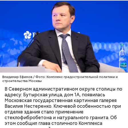
мастерская по ремонту электромобилей. Мастер
помогают школьникам погрузиться в разные
производственного обучения Александр Дорохин
профессии, делятся опытом и практическими
рассказал, что ее оснастили четырьмя
навыками. Свои проекты ученики создают и на
электромобилями «Москвич Зе».
базе 21 вуза партнера.
В образовательном комплексе градостроительства
«Столица» открыли три современные лаборатории
и две сварочные мастерские. Более 600 студентов
изучают системы отопления, водоснабжения и
электротехнику на учебных стендах, которые
полностью повторяют инженерные конструкции
реальных зданий.
Владимир Ефимов / Фото: Комплекс градостроительной политики и
строительства Москвы
В Северном административном округе столицы по
адресу: Бутырская улица, дом 1А, появилась
СПРАВКА
Московская государственная картинная галерея
Василия Нестеренко. Ключевой особенностью при
отделке здания стало применение
стеклофибробетона и натурального гранита. Об
этом сообщил глава столичного Комплекса