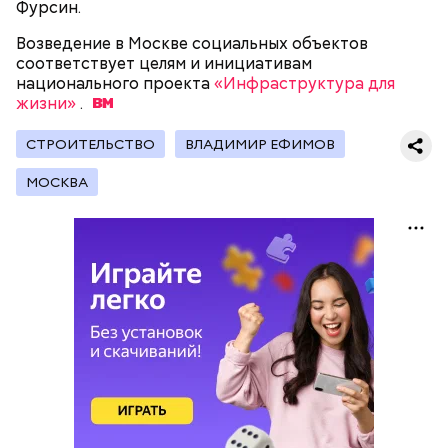
Фурсин.
перемещаться из одной эпохи в другую.
реальности, который помогает студентам изучать
устройство авиационных двигателей.
Возведение в Москве социальных объектов
соответствует целям и инициативам
национального проекта
«Инфраструктура для
жизни»
Мастерские и лаборатории колледжей, которые
.
уже обновили, больше напоминают реальные
производственные площадки, нежели учебные
СТРОИТЕЛЬСТВО
ВЛАДИМИР ЕФИМОВ
помещения.
МОСКВА
— Очень красивые локации и столько полезных
знаний! — поделилась ученица 10 «В» класса Елена
Васильева.