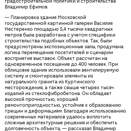
градостроительной политики и строительства
Владимир Ефимов.
— Планировка здания Московской
Реальные знания
государственной картинной галереи Василия
Нестеренко площадью 5,4 тысячи квадратных
метров была разработана с учетом специфики
строительства подобных объектов. Так, были
Кинопарк «Москино» — часть проекта мэра
предусмотрены экспозиционные залы, продумана
столицы «Москва — город кино» и объект
логика перемещения посетителей и сценарии
московского кинокластера. На экскурсиях мы
восприятия выставок. Объект рассчитан на
предлагаем ребятам полностью погрузиться в
одновременное посещение до 400 человек. При
киносреду — пообщаться со специалистами,
облицовке здания использовали вентилируемую
увидеть павильоны, в которых снимаются крупные
систему и смонтировали элементы из
отечественные новинки. Здесь мы можем показать
натурального гранита из Куртинского
учащимся старших классов весь процесс
— Модернизация мастерских помогает сократить
месторождения, а также свыше четырех тысяч
кинопроизводства изнутри.
разрыв между учебным процессом и реальным
изделий из стеклофибробетона. Он обладает
производством. Теперь в наших швейных
высокой прочностью, хорошей
лабораториях и лаборатории напитков у каждого
ремонтопригодностью, устойчив к образованию
студента есть свое оборудование и свой станок,
трещин и деформациям. Благодаря использованию
на котором они могут отработать необходимые
современных материалов удалось воплотить
навыки. Это дает выпускникам конкурентные
сложные архитектурные решения и обеспечить
преимущества при трудоустройстве, — отметил
долговечность объекта, — рассказал Владимир