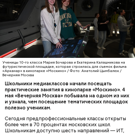
изучают литературу, иностранный язык и
обществознание. Регулярно проводятся встречи с
профессионалами индустрии на площадках
ведущих медиакомпаний. Одна из них — кинопарк
— Мы более десяти лет развиваем
«Москино», где, помимо школьников, практику
предпрофессиональные классы, чтобы школьники
проходят и студенты киноколледжей. Здесь они
еще во время учебы могли получить первый
знакомятся с основами кинопроизводства.
практический опыт и осознанно выбрать будущую
профессию, — отметила заместитель мэра Москвы
МОЛОДЕЖЬ
ОБРАЗОВАНИЕ
МОСКВА
по вопросам социального развития Анастасия
ШКОЛЫ
МОСКИНО
Ракова. — Речь идет о полноценном погружении:
Ученицы 10-го класса Мария Бочарова и Екатерина Калашникова на
ребята работают на реальных площадках вместе с
футуристической площадке, которая строилась для съемок фильма
«Арканар» в кинопарке «Москино» / Фото: Анатолий Цымбалюк /
действующими специалистами из интересующей
Вечерняя Москва
их сферы. Одно из направлений
Школьники медиаклассов начали посещать
предпрофессионального образования —
практические занятия в кинопарке «Москино». 4
медиаклассы, в которых сегодня учатся более
мая «Вечерняя Москва» побывала на одном из них
шести тысяч школьников.
и узнала, чем посещение тематических площадок
полезно ученикам.
Сегодня предпрофессиональные классы открыты
более чем в 70 процентах московских школ.
Школьникам доступно шесть направлений — ИТ,