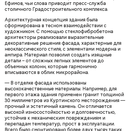
директор Первого московского образовательного
Ефимов, чьи слова приводит пресс-служба
комплекса Юрий Мироненко.
столичного Градостроительного комплекса.
Архитектурная концепция здания была
сформирована в тесном взаимодействии с
Ситора Даргель, заместитель директора по
художником. С помощью стеклофибробетона
событийному маркетингу кинопарка «Москино»:
В Первом московском образовательном комплексе
архитекторы реализовали выразительные
обновили мастерские для дизайнеров одежды. Их
декоративные решения фасада, характерные для
оснастили промышленными швейными машинами,
неоклассического стиля, с элементами модерна и
парогенераторами, раскройными столами и
ампира. Материал позволил создать изящные
манекенами. В колледже также открылась
детали – от сложных лепных элементов до
лаборатория для бариста с профессиональными
объемных колонн, которые гармонично
кофемашинами и инструментами, где уже
вписываются в облик микрорайона.
занимаются более 500 студентов.
— В отделке фасада использованы
высококачественные материалы. Например, для
первого этажа здания применен гранит толщиной
30 миллиметров из Куртинского месторождения —
прочный и эстетичный камень. Он отличается
высокой износостойкостью и долговечностью,
устойчив к механическим повреждениям и
перепадам температур, прост в эксплуатации.
Всего было смонтировано более двух тысяч таких