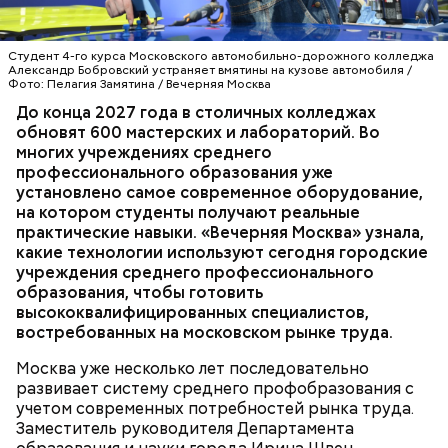
выпускников успешно трудоустраиваются, —
заявила она.
Студент 4-го курса Московского автомобильно-дорожного колледжа
Александр Бобровский устраняет вмятины на кузове автомобиля /
Фото: Пелагия Замятина / Вечерняя Москва
До конца 2027 года в столичных колледжах
Мария добавила, что здесь она увидела:
— С учетом их запросов обновлены все
обновят 600 мастерских и лабораторий. Во
киношники работают многозадачно, что отлично
образовательные программы, а практика теперь
многих учреждениях среднего
подошло бы ей по складу ума и характера.
занимает не менее 70 процентов учебного
профессионального образования уже
времени, — рассказала она. — Чтобы повысить
установлено самое современное оборудование,
качество обучения, мы переоснастили полторы
ОБРАЗОВАНИЕ
МОСКВА
КОЛЛЕДЖИ
на котором студенты получают реальные
тысячи мастерских и лабораторий. Ирина Швец
практические навыки. «Вечерняя Москва» узнала,
сообщила, что к 2031 году планируется полностью
какие технологии используют сегодня городские
обновить инфраструктуру городских колледжей, в
учреждения среднего профессионального
том числе — построить семь новых, где будут
образования, чтобы готовить
обучаться более 60 тысяч студентов.
высококвалифицированных специалистов,
востребованных на московском рынке труда.
Москва уже несколько лет последовательно
развивает систему среднего профобразования с
учетом современных потребностей рынка труда.
Заместитель руководителя Департамента
— Увидев, как здесь все устроено, послушав